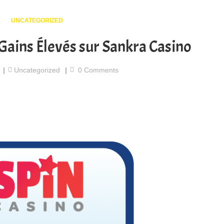
UNCATEGORIZED
Gains Élevés sur Sankra Casino
Uncategorized
0
Comments