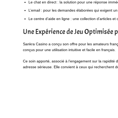
Le chat en direct : la solution pour une réponse immé
L’email : pour les demandes élaborées qui exigent un 
Le centre d’aide en ligne : une collection d’articles e
Une Expérience de Jeu Optimisée p
Sankra Casino a conçu son offre pour les amateurs franç
conçus pour une utilisation intuitive et facile en français.
Ce soin apporté, associé à l’engagement sur la rapidité des
adresse sérieuse. Elle convient à ceux qui recherchent du