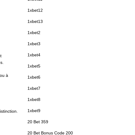
1xbet12
1xbet13
1xbet2
1xbet3
1xbet4
t
s.
1xbet5
 ou à
1xbet6
1xbet7
1xbet8
1xbet9
stinction.
20 Bet 359
20 Bet Bonus Code 200