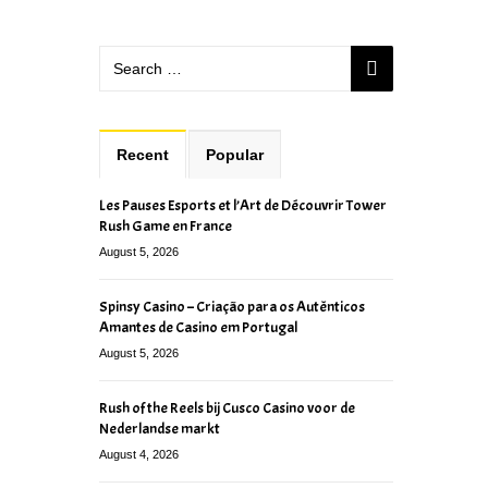
Recent
Popular
Les Pauses Esports et l’Art de Découvrir Tower
Rush Game en France
August 5, 2026
Spinsy Casino – Criação para os Autênticos
Amantes de Casino em Portugal
August 5, 2026
Rush of the Reels bij Cusco Casino voor de
Nederlandse markt
August 4, 2026