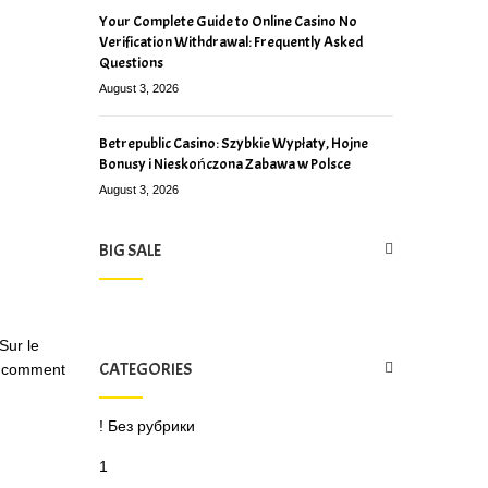
Your Complete Guide to Online Casino No
Verification Withdrawal: Frequently Asked
Questions
August 3, 2026
Betrepublic Casino: Szybkie Wypłaty, Hojne
Bonusy i Nieskończona Zabawa w Polsce
August 3, 2026
BIG SALE
 Sur le
CATEGORIES
ns comment
! Без рубрики
1