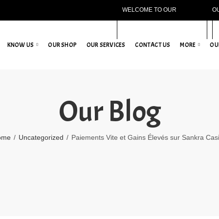
WELCOME TO OUR
O
WEBSITE!
KNOW US
OUR SHOP
OUR SERVICES
CONTACT US
MORE
OU
Our Blog
ome
Uncategorized
Paiements Vite et Gains Élevés sur Sankra Cas