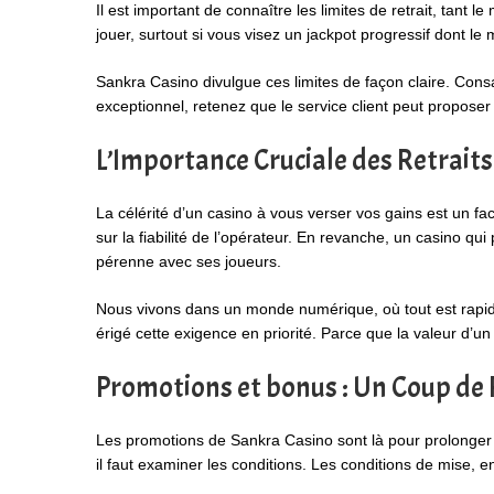
Il est important de connaître les limites de retrait, tant
jouer, surtout si vous visez un jackpot progressif dont le 
Sankra Casino divulgue ces limites de façon claire. Cons
exceptionnel, retenez que le service client peut proposer
L’Importance Cruciale des Retraits
La célérité d’un casino à vous verser vos gains est un fa
sur la fiabilité de l’opérateur. En revanche, un casino qu
pérenne avec ses joueurs.
Nous vivons dans un monde numérique, où tout est rapide.
érigé cette exigence en priorité. Parce que la valeur d’un
Promotions et bonus : Un Coup de 
Les promotions de Sankra Casino sont là pour prolonger 
il faut examiner les conditions. Les conditions de mise, en