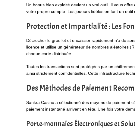
Un bonus bien exploité devient un vrai outil. Il vous off
votre propre compte. Les joueurs fidèles en font un outil 
Protection et Impartialité : Les Fon
Décrocher le gros lot et encaisser rapidement n’a de sen
licence et utilise un générateur de nombres aléatoires (R
chaque carte distribuée.
Toutes les transactions sont protégées par un chiffreme
ainsi strictement confidentielles. Cette infrastructure tech
Des Méthodes de Paiement Recomm
Sankra Casino a sélectionné des moyens de paiement célèb
paiement instantané arrivent en tête. Une fois votre de
Porte-monnaies Électroniques et Solu