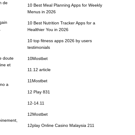
on de
10 Best Meal Planning Apps for Weekly
Menus in 2026
gain
10 Best Nutrition Tracker Apps for a
.
Healthier You in 2026
10 top fitness apps 2026 by users
testimonials
de doute
10Mostbet
ine et
11.12 article
11Mostbet
ino a
12 Play 831
12-14.11
12Mostbet
einement,
12play Online Casino Malaysia 211