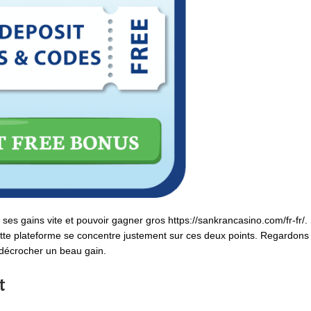
r ses gains vite et pouvoir gagner gros
https://sankrancasino.com/fr-fr/
.
. Cette plateforme se concentre justement sur ces deux points. Regardo
e décrocher un beau gain.
t