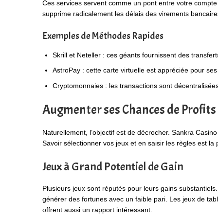
Ces services servent comme un pont entre votre compte j
supprime radicalement les délais des virements bancaire
Exemples de Méthodes Rapides
Skrill et Neteller : ces géants fournissent des transfer
AstroPay : cette carte virtuelle est appréciée pour ses
Cryptomonnaies : les transactions sont décentralisée
Augmenter ses Chances de Profits
Naturellement, l’objectif est de décrocher. Sankra Casino
Savoir sélectionner vos jeux et en saisir les règles est l
Jeux à Grand Potentiel de Gain
Plusieurs jeux sont réputés pour leurs gains substantiels
générer des fortunes avec un faible pari. Les jeux de tabl
offrent aussi un rapport intéressant.