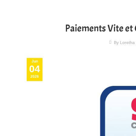
Paiements Vite et 
By
Loretha
Jun
04
2026