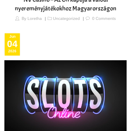
nyereményjátékokhoz Magyarországon
By
Loretha
Uncategorized
0
Comments
Jun
04
2026