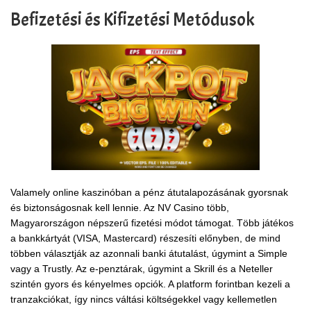
Befizetési és Kifizetési Metódusok
Valamely online kaszinóban a pénz átutalapozásának gyorsnak
és biztonságosnak kell lennie. Az NV Casino több,
Magyarországon népszerű fizetési módot támogat. Több játékos
a bankkártyát (VISA, Mastercard) részesíti előnyben, de mind
többen választják az azonnali banki átutalást, úgymint a Simple
vagy a Trustly. Az e-penztárak, úgymint a Skrill és a Neteller
szintén gyors és kényelmes opciók. A platform forintban kezeli a
tranzakciókat, így nincs váltási költségekkel vagy kellemetlen