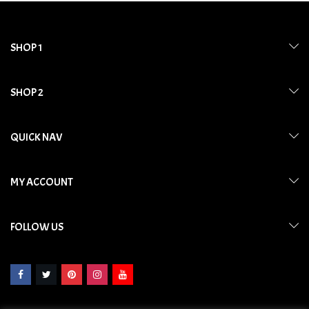
SHOP 1
SHOP 2
QUICK NAV
MY ACCOUNT
FOLLOW US