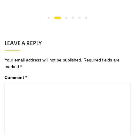
LEAVE A REPLY
Your email address will not be published.
Required fields are
marked
*
Comment
*