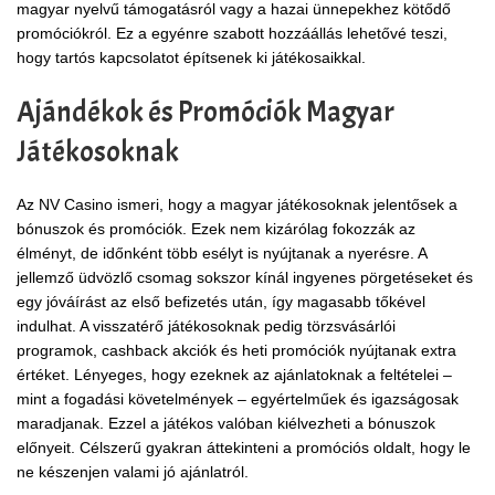
magyar nyelvű támogatásról vagy a hazai ünnepekhez kötődő
promóciókról. Ez a egyénre szabott hozzáállás lehetővé teszi,
hogy tartós kapcsolatot építsenek ki játékosaikkal.
Ajándékok és Promóciók Magyar
Játékosoknak
Az NV Casino ismeri, hogy a magyar játékosoknak jelentősek a
bónuszok és promóciók. Ezek nem kizárólag fokozzák az
élményt, de időnként több esélyt is nyújtanak a nyerésre. A
jellemző üdvözlő csomag sokszor kínál ingyenes pörgetéseket és
egy jóváírást az első befizetés után, így magasabb tőkével
indulhat. A visszatérő játékosoknak pedig törzsvásárlói
programok, cashback akciók és heti promóciók nyújtanak extra
értéket. Lényeges, hogy ezeknek az ajánlatoknak a feltételei –
mint a fogadási követelmények – egyértelműek és igazságosak
maradjanak. Ezzel a játékos valóban kiélvezheti a bónuszok
előnyeit. Célszerű gyakran áttekinteni a promóciós oldalt, hogy le
ne készenjen valami jó ajánlatról.