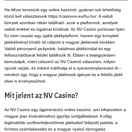
Ha itthon keresünk egy online kaszinót, gyakran sok lehetőség
közül kell választanunk
https://casinonv.eu/hu-hu/
. A valódi
kincsek azonban ritkán található: azok a platformok, amelyek
valódi értéket és izgalmat kínálnak. Az NV Casino pontosan ilyen.
Ez nem csupán egy újabb játékplatform, hanem egy komplett
játékélményt kínáló úti célpont a magyar játékosok körében.
Valódi pénznyerő jackpotok, hatalmas játékkínálat és egy
felhasználóbarát felület találkozik itt. Ebben a bejegyzésben
bemutatjuk, miért célszerű az NV Casinót választani, milyen
opciók várják, és miként indíthatja el a nyereménykeresést itt –
mindezt úgy, hogy a magyar játékosok igényei és a felelős játék
elvei is érvényesülnek.
Mit jelent az NV Casino?
Az NV Casino egy újgenerációs online kaszinó, ami kifejezetten a
magyar piac kívánalmaihoz igazítja szolgáltatásait. A világ
legkiválóbb szoftverfejlesztőinek játékaiból felépülő paletta, a
forintos számlakezelés és a magyar nyelvű támogatás