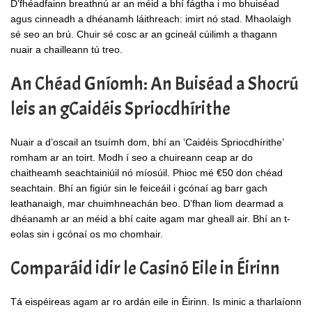
D’fhéadfainn breathnú ar an méid a bhí fágtha i mo bhuiséad
agus cinneadh a dhéanamh láithreach: imirt nó stad. Mhaolaigh
sé seo an brú. Chuir sé cosc ar an gcineál cúilimh a thagann
nuair a chailleann tú treo.
An Chéad Gníomh: An Buiséad a Shocrú
leis an gCaidéis Spriocdhírithe
Nuair a d’oscail an tsuímh dom, bhí an ‘Caidéis Spriocdhírithe’
romham ar an toirt. Modh í seo a chuireann ceap ar do
chaitheamh seachtainiúil nó míosúil. Phioc mé €50 don chéad
seachtain. Bhí an figiúr sin le feiceáil i gcónaí ag barr gach
leathanaigh, mar chuimhneachán beo. D’fhan liom dearmad a
dhéanamh ar an méid a bhí caite agam mar gheall air. Bhí an t-
eolas sin i gcónaí os mo chomhair.
Comparáid idir le Casinó Eile in Éirinn
Tá eispéireas agam ar ro ardán eile in Éirinn. Is minic a tharlaíonn