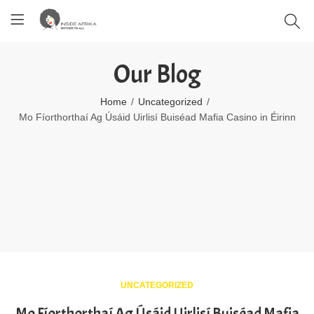
Our Blog
Home
Uncategorized
Mo Fíorthorthaí Ag Úsáid Uirlisí Buiséad Mafia Casino in Éirinn
UNCATEGORIZED
Mo Fíorthorthaí Ag Úsáid Uirlisí Buiséad Mafia