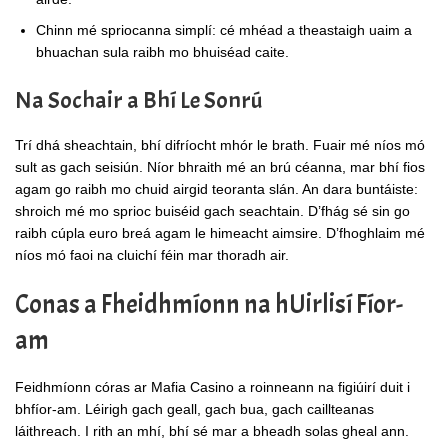
Chinn mé spriocanna simplí: cé mhéad a theastaigh uaim a
bhuachan sula raibh mo bhuiséad caite.
Na Sochair a Bhí Le Sonrú
Trí dhá sheachtain, bhí difríocht mhór le brath. Fuair mé níos mó
sult as gach seisiún. Níor bhraith mé an brú céanna, mar bhí fios
agam go raibh mo chuid airgid teoranta slán. An dara buntáiste:
shroich mé mo sprioc buiséid gach seachtain. D’fhág sé sin go
raibh cúpla euro breá agam le himeacht aimsire. D’fhoghlaim mé
níos mó faoi na cluichí féin mar thoradh air.
Conas a Fheidhmíonn na hUirlisí Fíor-
am
Feidhmíonn córas ar Mafia Casino a roinneann na figiúirí duit i
bhfíor-am. Léirigh gach geall, gach bua, gach caillteanas
láithreach. I rith an mhí, bhí sé mar a bheadh solas gheal ann.