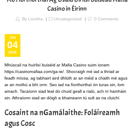
Casino in Éirinn
By
Loretha
Uncategorized
0
Comments
Jun
04
2026
Mhúscail na huirlisí buiséid ar Mafia Casino suim ionam
https://casinomafiaa.com/ga-ie/
. Shocraigh mé iad a thriail ar
feadh míosa, ag tabhairt aird dhlúth ar an méid a chaith mé agus
ar an mothú a bhí orm. Seo iad na fíorthorthaí ón turas sin, lom
amach. Tacaíonn siad leat do chuid geall a rialú, ach ní hamháin
sin. Athraíonn siad an dóigh a bhaineann tú sult as na cluichí.
Cosaint na nGamálaithe: Foláireamh
agus Cosc