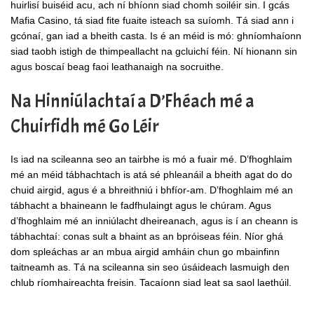
huirlisí buiséid acu, ach ní bhíonn siad chomh soiléir sin. I gcás
Mafia Casino, tá siad fite fuaite isteach sa suíomh. Tá siad ann i
gcónaí, gan iad a bheith casta. Is é an méid is mó: ghníomhaíonn
siad taobh istigh de thimpeallacht na gcluichí féin. Ní hionann sin
agus boscaí beag faoi leathanaigh na socruithe.
Na Hinniúlachtaí a D’Fhéach mé a
Chuirfidh mé Go Léir
Is iad na scileanna seo an tairbhe is mó a fuair mé. D’fhoghlaim
mé an méid tábhachtach is atá sé phleanáil a bheith agat do do
chuid airgid, agus é a bhreithniú i bhfíor-am. D’fhoghlaim mé an
tábhacht a bhaineann le fadfhulaingt agus le chúram. Agus
d’fhoghlaim mé an inniúlacht dheireanach, agus is í an cheann is
tábhachtaí: conas sult a bhaint as an bpróiseas féin. Níor ghá
dom spleáchas ar an mbua airgid amháin chun go mbainfinn
taitneamh as. Tá na scileanna sin seo úsáideach lasmuigh den
chlub ríomhaireachta freisin. Tacaíonn siad leat sa saol laethúil.