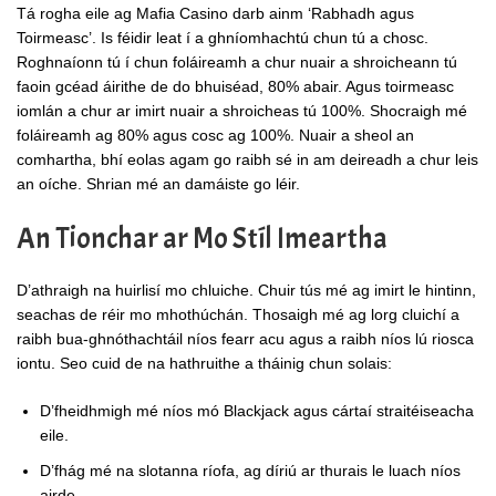
Tá rogha eile ag Mafia Casino darb ainm ‘Rabhadh agus
Toirmeasc’. Is féidir leat í a ghníomhachtú chun tú a chosc.
Roghnaíonn tú í chun foláireamh a chur nuair a shroicheann tú
faoin gcéad áirithe de do bhuiséad, 80% abair. Agus toirmeasc
iomlán a chur ar imirt nuair a shroicheas tú 100%. Shocraigh mé
foláireamh ag 80% agus cosc ag 100%. Nuair a sheol an
comhartha, bhí eolas agam go raibh sé in am deireadh a chur leis
an oíche. Shrian mé an damáiste go léir.
An Tionchar ar Mo Stíl Imeartha
D’athraigh na huirlisí mo chluiche. Chuir tús mé ag imirt le hintinn,
seachas de réir mo mhothúchán. Thosaigh mé ag lorg cluichí a
raibh bua-ghnóthachtáil níos fearr acu agus a raibh níos lú riosca
iontu. Seo cuid de na hathruithe a tháinig chun solais:
D’fheidhmigh mé níos mó Blackjack agus cártaí straitéiseacha
eile.
D’fhág mé na slotanna ríofa, ag díriú ar thurais le luach níos
airde.