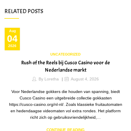
RELATED POSTS
Aug
04
2026
UNCATEGORIZED
Rush of the Reels bij Cusco Casino voor de
Nederlandse markt
By
Loretha
August 4, 2026
Voor Nederlandse gokkers die houden van spanning, biedt
Cusco Casino een uitgebreide collectie gokkasten
https://cusco-casino.org/nl-nl/. Zoals klassieke fruitautomaten
en hedendaagse videomaten vol extra rondes. Het platform
richt zich op gebruiksvriendelijkheid,…
CONTINUE READING