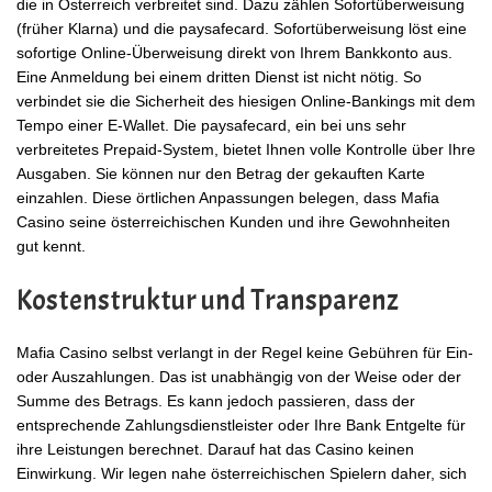
die in Österreich verbreitet sind. Dazu zählen Sofortüberweisung
(früher Klarna) und die paysafecard. Sofortüberweisung löst eine
sofortige Online-Überweisung direkt von Ihrem Bankkonto aus.
Eine Anmeldung bei einem dritten Dienst ist nicht nötig. So
verbindet sie die Sicherheit des hiesigen Online-Bankings mit dem
Tempo einer E-Wallet. Die paysafecard, ein bei uns sehr
verbreitetes Prepaid-System, bietet Ihnen volle Kontrolle über Ihre
Ausgaben. Sie können nur den Betrag der gekauften Karte
einzahlen. Diese örtlichen Anpassungen belegen, dass Mafia
Casino seine österreichischen Kunden und ihre Gewohnheiten
gut kennt.
Kostenstruktur und Transparenz
Mafia Casino selbst verlangt in der Regel keine Gebühren für Ein-
oder Auszahlungen. Das ist unabhängig von der Weise oder der
Summe des Betrags. Es kann jedoch passieren, dass der
entsprechende Zahlungsdienstleister oder Ihre Bank Entgelte für
ihre Leistungen berechnet. Darauf hat das Casino keinen
Einwirkung. Wir legen nahe österreichischen Spielern daher, sich