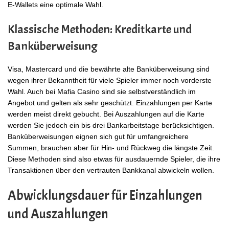
E-Wallets eine optimale Wahl.
Klassische Methoden: Kreditkarte und
Banküberweisung
Visa, Mastercard und die bewährte alte Banküberweisung sind
wegen ihrer Bekanntheit für viele Spieler immer noch vorderste
Wahl. Auch bei Mafia Casino sind sie selbstverständlich im
Angebot und gelten als sehr geschützt. Einzahlungen per Karte
werden meist direkt gebucht. Bei Auszahlungen auf die Karte
werden Sie jedoch ein bis drei Bankarbeitstage berücksichtigen.
Banküberweisungen eignen sich gut für umfangreichere
Summen, brauchen aber für Hin- und Rückweg die längste Zeit.
Diese Methoden sind also etwas für ausdauernde Spieler, die ihre
Transaktionen über den vertrauten Bankkanal abwickeln wollen.
Abwicklungsdauer für Einzahlungen
und Auszahlungen