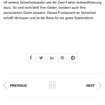
oft weitere Sicherheitsstufen wie die Zwei-Faktor-Authentifizierung
dazu. So sind nicht bloß Ihre Gelder, sondern auch Ihre
persönlichen Daten bewahrt. Dieses Fundament an Sicherheit
schafft Vertrauen und ist die Basis für ein gutes Spielerlebnis.
PREVIOUS
NEXT