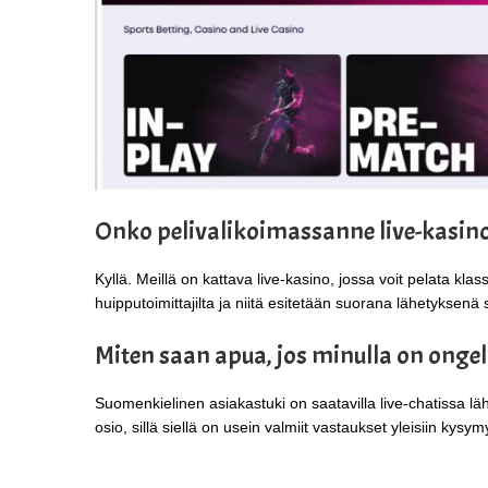
Onko pelivalikoimassanne live-kasino
Kyllä. Meillä on kattava live-kasino, jossa voit pelata klas
huipputoimittajilta ja niitä esitetään suorana lähetyksenä 
Miten saan apua, jos minulla on onge
Suomenkielinen asiakastuki on saatavilla live-chatissa 
osio, sillä siellä on usein valmiit vastaukset yleisiin kysymy