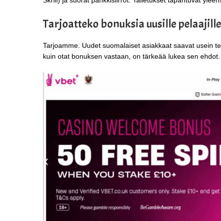
Tarjoatteko bonuksia uusille pelaajille
Tarjoamme. Uudet suomalaiset asiakkaat saavat usein terv
kuin otat bonuksen vastaan, on tärkeää lukea sen ehdot.