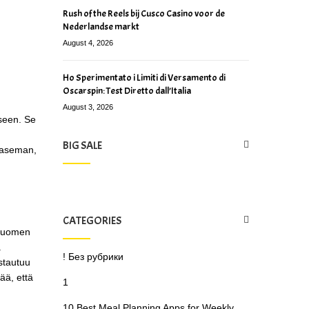
Rush of the Reels bij Cusco Casino voor de
Nederlandse markt
August 4, 2026
Ho Sperimentato i Limiti di Versamento di
Oscarspin: Test Diretto dall’Italia
August 3, 2026
eseen. Se
BIG SALE
n aseman,
CATEGORIES
a Suomen
.
! Без рубрики
stautuu
ää, että
1
10 Best Meal Planning Apps for Weekly