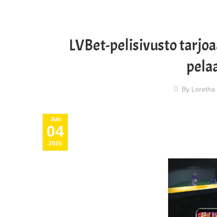
LVBet-pelisivusto tarjoaa
pela
By
Loretha
Jun
04
2026