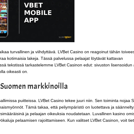
 aikaa turvallinen ja viihdyttävä. LVBet Casino on reagoinut tähän toive
aa kotimaisia lakeja. Tässä palvelussa pelaajat löytävät kattavan
ässä tekstissä tarkastelemme LVBet Casinon edut: sivuston lisensoidu
lla oikeasti on.
a Suomen markkinoilla
 sallimissa puitteissa. LVBet Casino tekee juuri niin. Sen toiminta noja
maismyönnöt. Tämä takaa, että peliympäristö on luotettava ja säännelty
ysimääräisinä ja pelaajan oikeuksia noudatetaan. Luvallinen kasino omi
työkaluja pelaamisen rajoittamiseen. Kun valitset LVBet Casinon, voit tiet