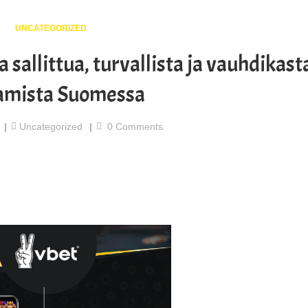
UNCATEGORIZED
 sallittua, turvallista ja vauhdikast
amista Suomessa
Uncategorized
0
Comments