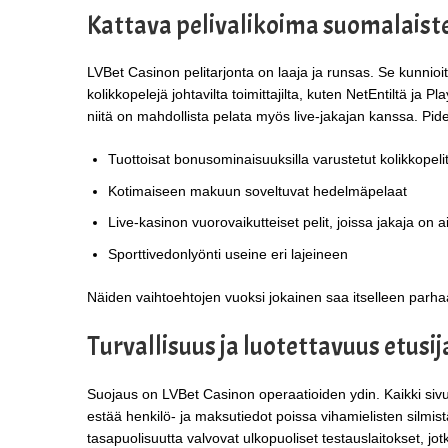
Kattava pelivalikoima suomalaiste
LVBet Casinon pelitarjonta on laaja ja runsas. Se kunnioi
kolikkopelejä johtavilta toimittajilta, kuten NetEntiltä ja 
niitä on mahdollista pelata myös live-jakajan kanssa. Pi
Tuottoisat bonusominaisuuksilla varustetut kolikkopeli
Kotimaiseen makuun soveltuvat hedelmäpelaat
Live-kasinon vuorovaikutteiset pelit, joissa jakaja on a
Sporttivedonlyönti useine eri lajeineen
Näiden vaihtoehtojen vuoksi jokainen saa itselleen parha
Turvallisuus ja luotettavuus etusij
Suojaus on LVBet Casinon operaatioiden ydin. Kaikki sivu
estää henkilö- ja maksutiedot poissa vihamielisten silmist
tasapuolisuutta valvovat ulkopuoliset testauslaitokset, 