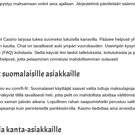
 pystyy maksamaan voitot aina ajallaan. Järjestelmiä päivitetään säännöl
Casino tarjoaa tukea suomeksi lukuisilla kanavilla. Pääsee helposti y
tin kautta. Chat on tavallisesti auki ympäri vuorokauden. Useimpiin kysy
AQ) kohdasta. Sieltä käyvät ilmi tiedot talletuksista, kotiutuksista ja p
elposti, jotta pelaaminen onnistuisi mahdollisimman sulavasti.
 suomalaisille asiakkaille
no.eu.com/fi-fi/
. Suomalaiset käyttäjät saavat valita tuttuja maksutapoja
äkyvät tilillä tavallisesti heti, jotta pelit on mahdollista aloittaa välittöm
ään saman päivän aikana. Lopullinen rahan saapumishetki perustuu vali
eampi kuin perinteisellä pankkisiirrolla. Kasino tiedottaa aina arvioidu
ja kanta-asiakkaille