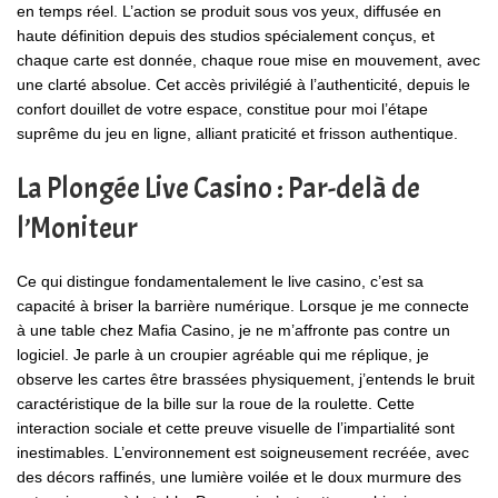
en temps réel. L’action se produit sous vos yeux, diffusée en
haute définition depuis des studios spécialement conçus, et
chaque carte est donnée, chaque roue mise en mouvement, avec
une clarté absolue. Cet accès privilégié à l’authenticité, depuis le
confort douillet de votre espace, constitue pour moi l’étape
suprême du jeu en ligne, alliant praticité et frisson authentique.
La Plongée Live Casino : Par-delà de
l’Moniteur
Ce qui distingue fondamentalement le live casino, c’est sa
capacité à briser la barrière numérique. Lorsque je me connecte
à une table chez Mafia Casino, je ne m’affronte pas contre un
logiciel. Je parle à un croupier agréable qui me réplique, je
observe les cartes être brassées physiquement, j’entends le bruit
caractéristique de la bille sur la roue de la roulette. Cette
interaction sociale et cette preuve visuelle de l’impartialité sont
inestimables. L’environnement est soigneusement recréée, avec
des décors raffinés, une lumière voilée et le doux murmure des