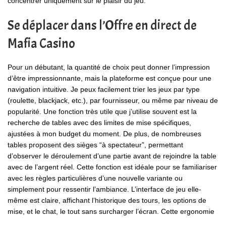
concentrer uniquement sur le plaisir du jeu.
Se déplacer dans l’Offre en direct de
Mafia Casino
Pour un débutant, la quantité de choix peut donner l’impression
d’être impressionnante, mais la plateforme est conçue pour une
navigation intuitive. Je peux facilement trier les jeux par type
(roulette, blackjack, etc.), par fournisseur, ou même par niveau de
popularité. Une fonction très utile que j’utilise souvent est la
recherche de tables avec des limites de mise spécifiques,
ajustées à mon budget du moment. De plus, de nombreuses
tables proposent des sièges “à spectateur”, permettant
d’observer le déroulement d’une partie avant de rejoindre la table
avec de l’argent réel. Cette fonction est idéale pour se familiariser
avec les règles particulières d’une nouvelle variante ou
simplement pour ressentir l’ambiance. L’interface de jeu elle-
même est claire, affichant l’historique des tours, les options de
mise, et le chat, le tout sans surcharger l’écran. Cette ergonomie