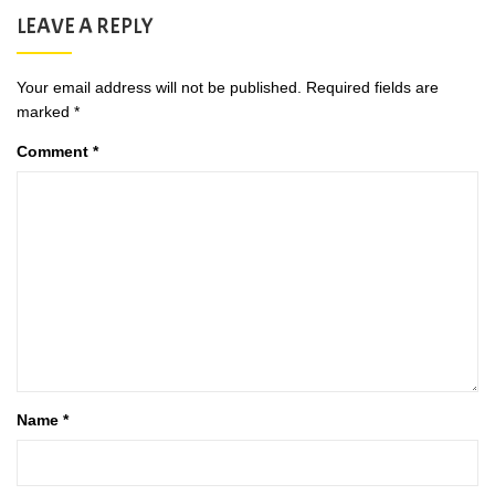
LEAVE A REPLY
Your email address will not be published.
Required fields are
marked
*
Comment
*
Name
*