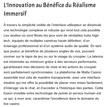
L’Innovation au Bénéfice du Réalisme
Immersif
À travers la simplicité visible de l’interface utilisateur se dissimule
une technologie complexe et robuste qui rend tout cela possible.
Les studios où sont filmés les jeux sont de véritables hubs high-
tech, équipés de multiples caméras haute définition, d’un
éclairage professionnel et d’un système audio de qualité. En tant
que joueur, je bénéficie de plusieurs angles de vue, pouvant
zoomer sur le tapis de jeu ou sur le visage du croupier. La latence
est minimisée au minimum grâce à des serveurs performants,
garantissant mes décisions de mise et les actions du croupier
sont parfaitement synchronisées. La plateforme de Mafia Casino
assemble tout cela de manière transparente, avec une interface
intuitive qui me offre la possibilité de placer mes mises facilement,
d’interagir via le chat, et d’accéder à l’historique des parties. Cette
fusion invisible entre technologie de pointe et service humain est
ce qui, à mon avis, caractérise l’excellence dans le domaine du
live casino.