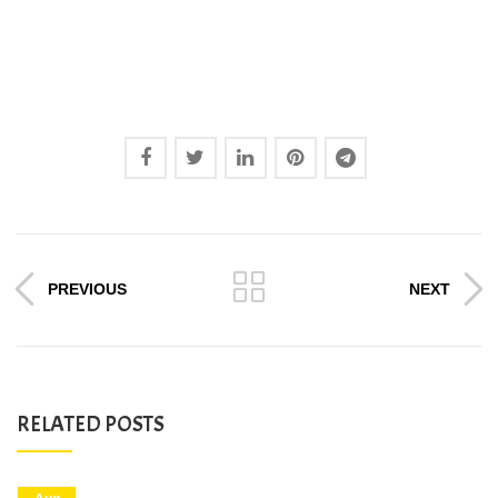
PREVIOUS
NEXT
RELATED POSTS