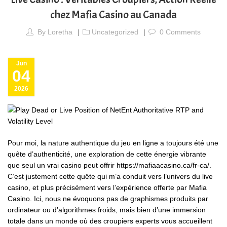
chez Mafia Casino au Canada
By
Loretha
Uncategorized
0
Comments
Jun
04
2026
Pour moi, la nature authentique du jeu en ligne a toujours été une
quête d’authenticité, une exploration de cette énergie vibrante
que seul un vrai casino peut offrir
https://mafiaacasino.ca/fr-ca/
.
C’est justement cette quête qui m’a conduit vers l’univers du live
casino, et plus précisément vers l’expérience offerte par Mafia
Casino. Ici, nous ne évoquons pas de graphismes produits par
ordinateur ou d’algorithmes froids, mais bien d’une immersion
totale dans un monde où des croupiers experts vous accueillent