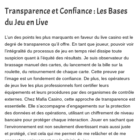
Transparence et Confiance : Les Bases
du Jeu en Live
L’un des points les plus marquants en faveur du live casino est le
degré de transparence qu’il offre. En tant que joueur, pouvoir voir
l’intégralité du processus de jeu en temps réel dissipe toute
suspicion quant à l’équité des résultats. Je suis observateur du
brassage manuel des cartes, du lancement de la bille sur la
roulette, du retournement de chaque carte. Cette preuve par
l’image est un fondement de confiance. De plus, les opérateurs
de jeux live les plus professionnels font certifier leurs
équipements et leurs procédures par des organismes de contrôle
externes. Chez Mafia Casino, cette approche de transparence est
essentielle. Elle s’accompagne d’engagements sur la protection
des données et des opérations, utilisant un chiffrement de niveau
bancaire pour protéger chaque interaction. Jouer en sachant que
l’environnement est non seulement divertissant mais aussi juste
et protégé, c’est cela qui me permet de me relâcher et de me