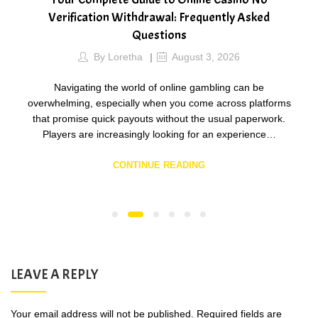
Verification Withdrawal: Frequently Asked
Questions
By
Loretha
August 3, 2026
Navigating the world of online gambling can be
overwhelming, especially when you come across platforms
that promise quick payouts without the usual paperwork.
Players are increasingly looking for an experience…
CONTINUE READING
LEAVE A REPLY
Your email address will not be published.
Required fields are