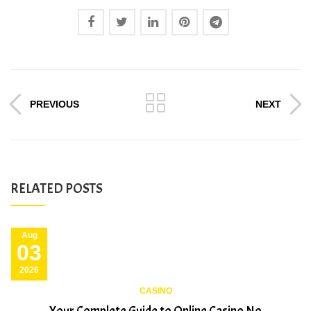
PREVIOUS
NEXT
RELATED POSTS
Aug
03
2026
CASINO
Your Complete Guide to Online Casino No