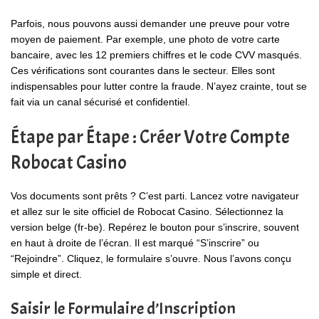
Parfois, nous pouvons aussi demander une preuve pour votre
moyen de paiement. Par exemple, une photo de votre carte
bancaire, avec les 12 premiers chiffres et le code CVV masqués.
Ces vérifications sont courantes dans le secteur. Elles sont
indispensables pour lutter contre la fraude. N’ayez crainte, tout se
fait via un canal sécurisé et confidentiel.
Étape par Étape : Créer Votre Compte
Robocat Casino
Vos documents sont prêts ? C’est parti. Lancez votre navigateur
et allez sur le site officiel de Robocat Casino. Sélectionnez la
version belge (fr-be). Repérez le bouton pour s’inscrire, souvent
en haut à droite de l’écran. Il est marqué “S’inscrire” ou
“Rejoindre”. Cliquez, le formulaire s’ouvre. Nous l’avons conçu
simple et direct.
Saisir le Formulaire d’Inscription