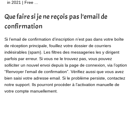
Que faire si je ne reçois pas l’email de
confirmation
Si l’email de confirmation d’inscription n’est pas dans votre boîte
de réception principale, fouillez votre dossier de courriers
indésirables (spam). Les filtres des messageries les y dirigent
parfois par erreur. Si vous ne le trouvez pas, vous pouvez
solliciter un nouvel envoi depuis la page de connexion, via l’option
“Renvoyer l’email de confirmation”. Vérifiez aussi que vous avez
bien saisi votre adresse email. Si le problème persiste, contactez
notre support. Ils pourront procéder à l’activation manuelle de
votre compte manuellement.