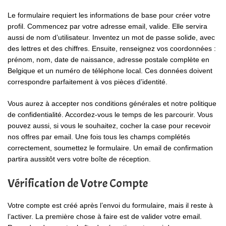
Le formulaire requiert les informations de base pour créer votre
profil. Commencez par votre adresse email, valide. Elle servira
aussi de nom d’utilisateur. Inventez un mot de passe solide, avec
des lettres et des chiffres. Ensuite, renseignez vos coordonnées :
prénom, nom, date de naissance, adresse postale complète en
Belgique et un numéro de téléphone local. Ces données doivent
correspondre parfaitement à vos pièces d’identité.
Vous aurez à accepter nos conditions générales et notre politique
de confidentialité. Accordez-vous le temps de les parcourir. Vous
pouvez aussi, si vous le souhaitez, cocher la case pour recevoir
nos offres par email. Une fois tous les champs complétés
correctement, soumettez le formulaire. Un email de confirmation
partira aussitôt vers votre boîte de réception.
Vérification de Votre Compte
Votre compte est créé après l’envoi du formulaire, mais il reste à
l’activer. La première chose à faire est de valider votre email.