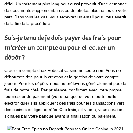
délai. Un traitement plus long peut aussi provenir d’une demande
de documents supplémentaires ou de photos plus nettes de votre
part. Dans tous les cas, vous recevrez un email pour vous avertir
de la fin de la procédure.
Suis-je tenu de je dois payer des frais pour
m’créer un compte ou pour effectuer un
dépôt ?
Créer un compte chez Robocat Casino ne coûte rien. Vous ne
déboursez rien pour la création et la gestion de votre compte
joueur. Pour les dépôts, nous ne prélevons généralement pas de
frais de notre côté. Par prudence, confirmez avec votre propre
fournisseur de paiement (votre banque ou votre portefeuille
électronique) s’ils appliquent des frais pour les transactions vers
des casinos en ligne agréés. Ces frais, s’il y en a, vous seraient
signalés par votre banque avant la finalisation du paiement.