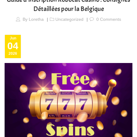
Détaillées pour la Belgique
By
Loretha
Uncategorized
0
Comments
Jun
04
2026