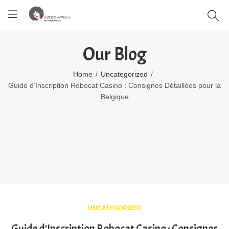
Our Blog
Home
Uncategorized
Guide d’Inscription Robocat Casino : Consignes Détaillées pour la
Belgique
UNCATEGORIZED
Guide d’Inscription Robocat Casino : Consignes