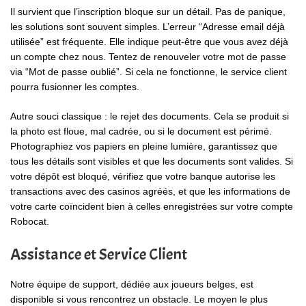
Il survient que l’inscription bloque sur un détail. Pas de panique,
les solutions sont souvent simples. L’erreur “Adresse email déjà
utilisée” est fréquente. Elle indique peut-être que vous avez déjà
un compte chez nous. Tentez de renouveler votre mot de passe
via “Mot de passe oublié”. Si cela ne fonctionne, le service client
pourra fusionner les comptes.
Autre souci classique : le rejet des documents. Cela se produit si
la photo est floue, mal cadrée, ou si le document est périmé.
Photographiez vos papiers en pleine lumière, garantissez que
tous les détails sont visibles et que les documents sont valides. Si
votre dépôt est bloqué, vérifiez que votre banque autorise les
transactions avec des casinos agréés, et que les informations de
votre carte coïncident bien à celles enregistrées sur votre compte
Robocat.
Assistance et Service Client
Notre équipe de support, dédiée aux joueurs belges, est
disponible si vous rencontrez un obstacle. Le moyen le plus