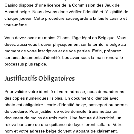
Casino dispose d’ une licence de la Commission des Jeux de
Hasard belge. Nous devons donc vérifier l’identité et l’éligibilité de
chaque joueur. Cette procédure sauvegarde à la fois le casino et
vous-même.
Vous devez avoir au moins 21 ans, l’âge légal en Belgique. Vous
devez aussi vous trouver physiquement sur le territoire belge au
moment de votre inscription et de vos parties. Enfin, préparez
certains documents d’identité. Les avoir sous la main rendra le
processus plus rapide.
Justificatifs Obligatoires
Pour valider votre identité et votre adresse, nous demanderons
des copies numériques lisibles. Un document d’identité avec
photo est obligatoire : carte d’identité belge, passeport ou permis
de conduire. Pour justifier de votre domicile, transmettez un
document de moins de trois mois. Une facture d’électricité, un
relevé bancaire ou une quittance de loyer feront l’affaire. Votre
nom et votre adresse belge doivent y apparaître clairement.