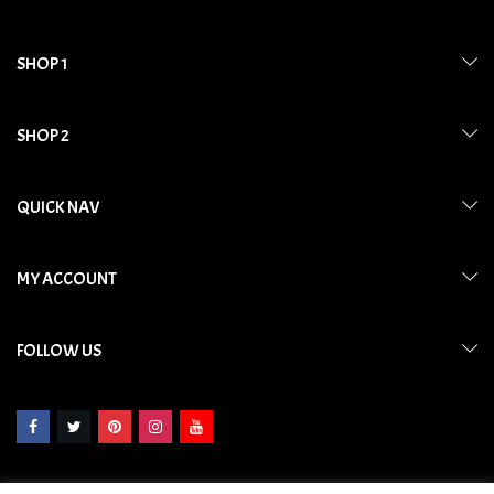
SHOP 1
SHOP 2
QUICK NAV
MY ACCOUNT
FOLLOW US