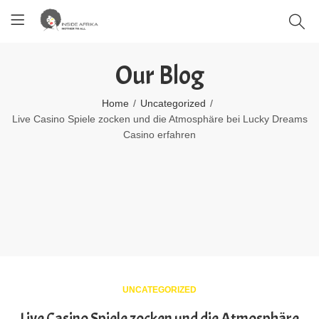
Our Blog
Home
Uncategorized
Live Casino Spiele zocken und die Atmosphäre bei Lucky Dreams
Casino erfahren
UNCATEGORIZED
Live Casino Spiele zocken und die Atmosphäre