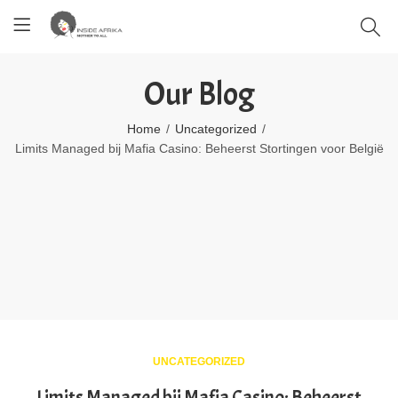
Our Blog
Home
Uncategorized
Limits Managed bij Mafia Casino: Beheerst Stortingen voor België
UNCATEGORIZED
Limits Managed bij Mafia Casino: Beheerst