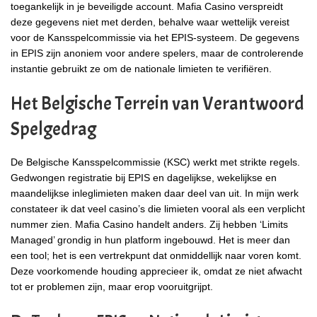
toegankelijk in je beveiligde account. Mafia Casino verspreidt
deze gegevens niet met derden, behalve waar wettelijk vereist
voor de Kansspelcommissie via het EPIS-systeem. De gegevens
in EPIS zijn anoniem voor andere spelers, maar de controlerende
instantie gebruikt ze om de nationale limieten te verifiëren.
Het Belgische Terrein van Verantwoord
Spelgedrag
De Belgische Kansspelcommissie (KSC) werkt met strikte regels.
Gedwongen registratie bij EPIS en dagelijkse, wekelijkse en
maandelijkse inleglimieten maken daar deel van uit. In mijn werk
constateer ik dat veel casino’s die limieten vooral als een verplicht
nummer zien. Mafia Casino handelt anders. Zij hebben ‘Limits
Managed’ grondig in hun platform ingebouwd. Het is meer dan
een tool; het is een vertrekpunt dat onmiddellijk naar voren komt.
Deze voorkomende houding apprecieer ik, omdat ze niet afwacht
tot er problemen zijn, maar erop vooruitgrijpt.