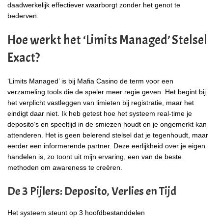
daadwerkelijk effectiever waarborgt zonder het genot te
bederven.
Hoe werkt het ‘Limits Managed’ Stelsel
Exact?
‘Limits Managed’ is bij Mafia Casino de term voor een
verzameling tools die de speler meer regie geven. Het begint bij
het verplicht vastleggen van limieten bij registratie, maar het
eindigt daar niet. Ik heb getest hoe het systeem real-time je
deposito’s en speeltijd in de smiezen houdt en je ongemerkt kan
attenderen. Het is geen belerend stelsel dat je tegenhoudt, maar
eerder een informerende partner. Deze eerlijkheid over je eigen
handelen is, zo toont uit mijn ervaring, een van de beste
methoden om awareness te creëren.
De 3 Pijlers: Deposito, Verlies en Tijd
Het systeem steunt op 3 hoofdbestanddelen