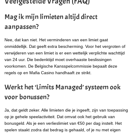
Veelgestelde Vragen (FAQ)
Mag ik mijn limieten altijd direct
aanpassen?
Nee, dat kan niet. Het verminderen van een limiet gaat
onmiddellijk. Dat geeft extra bescherming. Voor het vergroten of
verwijderen van een limiet is er een wettelijk verplichte wachttijd
van 24 uur. Die bedenktijd moet overhaaste beslissingen
voorkomen. De Belgische Kansspelcommissie bepaalt deze
regels op en Mafia Casino handhaaft ze strikt.
Werkt het ‘Limits Managed’ systeem ook
voor bonussen?
Ja, dat geldt zeker. Alle limieten die je ingeeft, zijn van toepassing
op je gehele speelactiviteit. Dat omvat ook het gebruik van
bonusgeld. Als je een verlieslimiet van €50 per dag instelt. Het
spelen staakt zodra dat bedrag is gehaald, of je nu met eigen