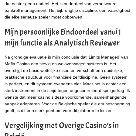
dat echter geen nadeel. Het is onderdeel van verantwoord
bankroll management. Het bijbrengt je discipline, een vaardigheid
die elke serieuze speler moet opbouwen.
Mijn persoonlijke Eindoordeel vanuit
mijn functie als Analytisch Reviewer
Na grondige evaluatie is mijn conclusie dat ‘Limits Managed’ van
Mafia Casino een stevig en weloverwogen systeem is. Het
overstijgt de basis wettelijke eisen en verschaft een duidelijke,
praktische structuur voor financiële zelfdiscipline. Geen systeem
is perfect, en dit systeem eveneens niet. Maar het is echter een
sterk instrument in de strijd tegen ongecontroleerd spelgedrag. Ik
wenste dat meer casino’s deze voorkomende, samenhangende
aanpak adopteren. Voor de Belgische speler die om bescherming
geeft, is dit een sterk punt om voor dit platform te kiezen.
Vergelijking met Overige Casino’s in