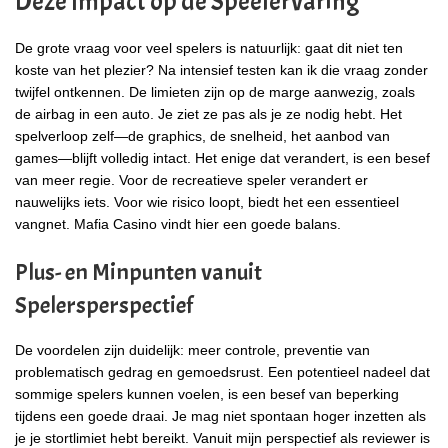
Deze Impact op de Speelervaring
De grote vraag voor veel spelers is natuurlijk: gaat dit niet ten
koste van het plezier? Na intensief testen kan ik die vraag zonder
twijfel ontkennen. De limieten zijn op de marge aanwezig, zoals
de airbag in een auto. Je ziet ze pas als je ze nodig hebt. Het
spelverloop zelf—de graphics, de snelheid, het aanbod van
games—blijft volledig intact. Het enige dat verandert, is een besef
van meer regie. Voor de recreatieve speler verandert er
nauwelijks iets. Voor wie risico loopt, biedt het een essentieel
vangnet. Mafia Casino vindt hier een goede balans.
Plus- en Minpunten vanuit
Spelersperspectief
De voordelen zijn duidelijk: meer controle, preventie van
problematisch gedrag en gemoedsrust. Een potentieel nadeel dat
sommige spelers kunnen voelen, is een besef van beperking
tijdens een goede draai. Je mag niet spontaan hoger inzetten als
je je stortlimiet hebt bereikt. Vanuit mijn perspectief als reviewer is