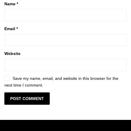
Name
*
Email
*
Website
Save my name, email, and website in this browser for the
next time I comment.