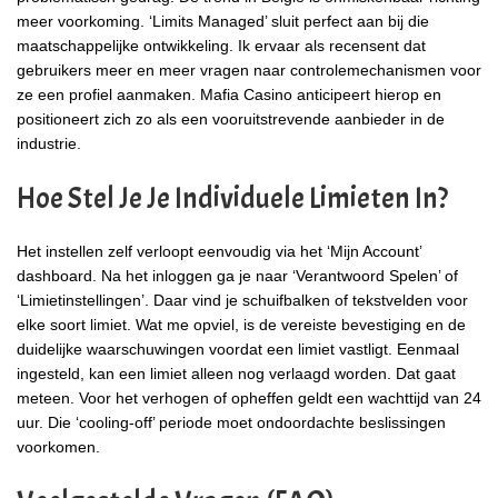
meer voorkoming. ‘Limits Managed’ sluit perfect aan bij die
maatschappelijke ontwikkeling. Ik ervaar als recensent dat
gebruikers meer en meer vragen naar controlemechanismen voor
ze een profiel aanmaken. Mafia Casino anticipeert hierop en
positioneert zich zo als een vooruitstrevende aanbieder in de
industrie.
Hoe Stel Je Je Individuele Limieten In?
Het instellen zelf verloopt eenvoudig via het ‘Mijn Account’
dashboard. Na het inloggen ga je naar ‘Verantwoord Spelen’ of
‘Limietinstellingen’. Daar vind je schuifbalken of tekstvelden voor
elke soort limiet. Wat me opviel, is de vereiste bevestiging en de
duidelijke waarschuwingen voordat een limiet vastligt. Eenmaal
ingesteld, kan een limiet alleen nog verlaagd worden. Dat gaat
meteen. Voor het verhogen of opheffen geldt een wachttijd van 24
uur. Die ‘cooling-off’ periode moet ondoordachte beslissingen
voorkomen.