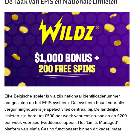
De Taak van EPIS en Nationale Limieten
Elke Belgische speler is via zijn nationaal identificatienummer
aangesloten op het EPIS-systeem. Dat systeem houdt voor alle
vergunninghouders je spelactiviteit centraal bij. De landelijke
limieten zijn hard: tot €500 per week voor casino-spelen en €200
per week voor sportweddenschappen. Het ‘Limits Managed’
platform van Mafia Casino functioneert binnen dit kader, maar