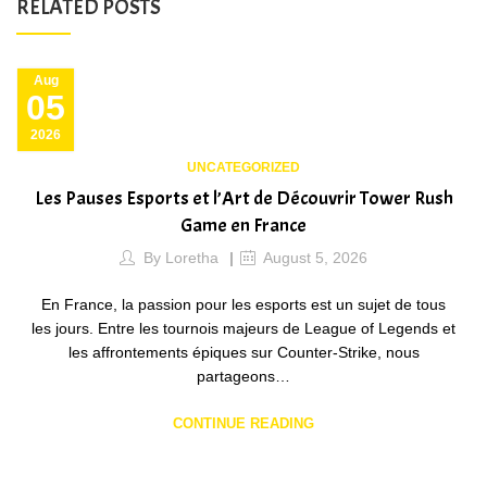
RELATED POSTS
Aug
05
2026
UNCATEGORIZED
Les Pauses Esports et l’Art de Découvrir Tower Rush
Game en France
By
Loretha
August 5, 2026
En France, la passion pour les esports est un sujet de tous
les jours. Entre les tournois majeurs de League of Legends et
les affrontements épiques sur Counter-Strike, nous
partageons…
CONTINUE READING