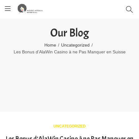
Our Blog
Home
Uncategorized
Les Bonus d’AlaWin Casino à ne Pas Manquer en Suisse
UNCATEGORIZED
Les Bonus d’AlaWin Casino à ne Pas Manquer en