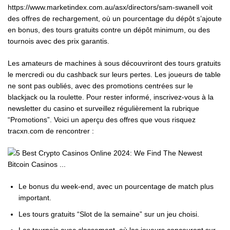
https://www.marketindex.com.au/asx/directors/sam-swanell
voit
des offres de rechargement, où un pourcentage du dépôt s’ajoute
en bonus, des tours gratuits contre un dépôt minimum, ou des
tournois avec des prix garantis.
Les amateurs de machines à sous découvriront des tours gratuits
le mercredi ou du cashback sur leurs pertes. Les joueurs de table
ne sont pas oubliés, avec des promotions centrées sur le
blackjack ou la roulette. Pour rester informé, inscrivez-vous à la
newsletter du casino et surveillez régulièrement la rubrique
“Promotions”. Voici un aperçu des offres que vous risquez
tracxn.com
de rencontrer :
Le bonus du week-end, avec un pourcentage de match plus
important.
Les tours gratuits “Slot de la semaine” sur un jeu choisi.