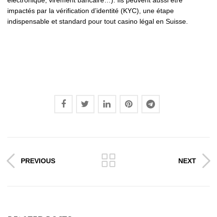
impactés par la vérification d’identité (KYC), une étape
indispensable et standard pour tout casino légal en Suisse.
PREVIOUS
NEXT