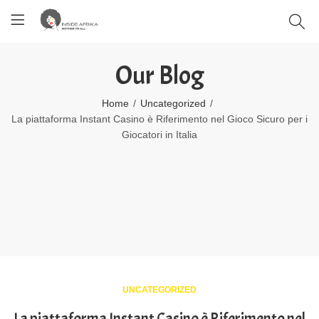
Our Blog
Home
Uncategorized
La piattaforma Instant Casino è Riferimento nel Gioco Sicuro per i
Giocatori in Italia
UNCATEGORIZED
La piattaforma Instant Casino è Riferimento nel