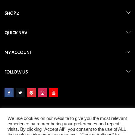
SHOP 2
QUICK NAV
MY ACCOUNT
FOLLOW US
We use cookies on our website to give you the most relevant
experience by remembering your preferences and repeat
visits. By clicking “Accept All”, you consent to the use of ALL
the cookies. However, you may visit "Cookie Settings" to