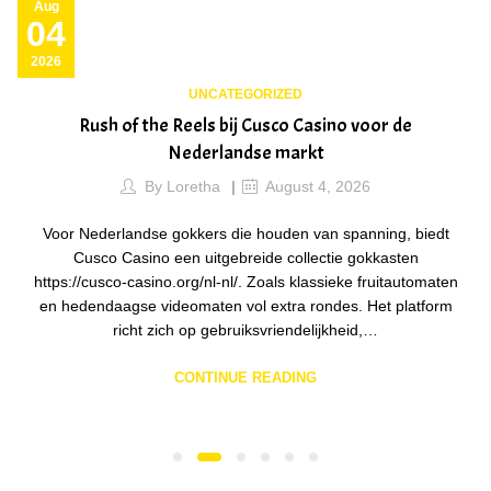
Aug
04
2026
UNCATEGORIZED
Rush of the Reels bij Cusco Casino voor de
Nederlandse markt
By
Loretha
August 4, 2026
Voor Nederlandse gokkers die houden van spanning, biedt
Cusco Casino een uitgebreide collectie gokkasten
https://cusco-casino.org/nl-nl/. Zoals klassieke fruitautomaten
en hedendaagse videomaten vol extra rondes. Het platform
richt zich op gebruiksvriendelijkheid,…
CONTINUE READING