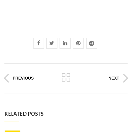
PREVIOUS
NEXT
RELATED POSTS