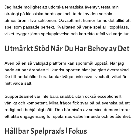
Jag hade möjlighet att utforska tematiska äventyr, testa min
strategi på klassiska bordsspel och ta del av den sociala
atmosfären i live-sektionen. Oavsett mitt humör fanns det alltid ett
spel som passade perfekt. Kvaliteten på varje spel är i toppklass,
vilket tryggar jämn spelupplevelse och korrekta utfall vid varje tur.
Utmärkt Stöd När Du Har Behov av Det
Även på en så väloljad plattform kan spörsmål uppstå. När jag
hade ett par ärenden till kundsupporten blev jag glatt överraskad.
De tillhandahåller flera kontaktvägar, inklusive livechatt, vilket är
mitt valda sätt.
Supportteamet var inte bara snabbt, utan också exceptionellt
vänligt och kompetent. Mina frågor fick svar på på svenska på ett
redigt och behjälpligt sätt. Den här nivån av service demonstrerar
ett äkta engagemang för spelarnas välbefinnande och belåtenhet.
Hållbar Spelpraxis i Fokus