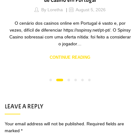
de Casino em Portugal
By
Loretha
August 5, 2026
O cenário dos casinos online em Portugal é vasto e, por
vezes, difícil de diferenciar https://sspinsy.net/pt-pt/. O Spinsy
Casino sobressai com uma oferta nítida: foi feito a considerar
o jogador…
CONTINUE READING
LEAVE A REPLY
Your email address will not be published.
Required fields are
marked
*