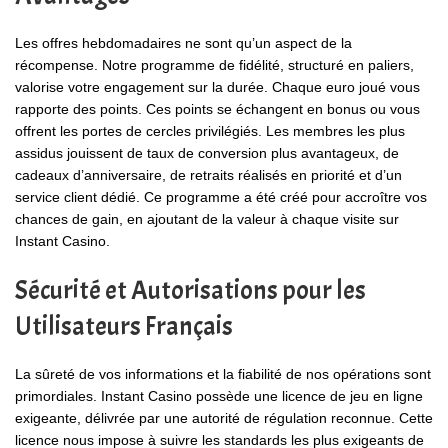
Les offres hebdomadaires ne sont qu’un aspect de la
récompense. Notre programme de fidélité, structuré en paliers,
valorise votre engagement sur la durée. Chaque euro joué vous
rapporte des points. Ces points se échangent en bonus ou vous
offrent les portes de cercles privilégiés. Les membres les plus
assidus jouissent de taux de conversion plus avantageux, de
cadeaux d’anniversaire, de retraits réalisés en priorité et d’un
service client dédié. Ce programme a été créé pour accroître vos
chances de gain, en ajoutant de la valeur à chaque visite sur
Instant Casino.
Sécurité et Autorisations pour les
Utilisateurs Français
La sûreté de vos informations et la fiabilité de nos opérations sont
primordiales. Instant Casino possède une licence de jeu en ligne
exigeante, délivrée par une autorité de régulation reconnue. Cette
licence nous impose à suivre les standards les plus exigeants de