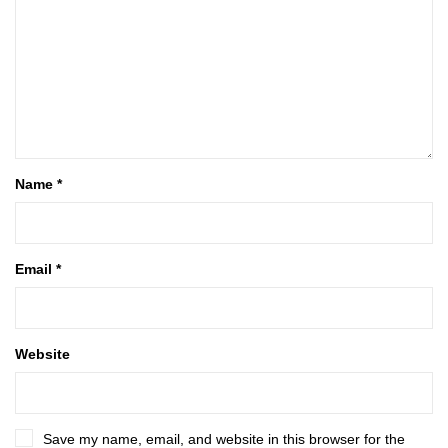
Name
*
Email
*
Website
Save my name, email, and website in this browser for the