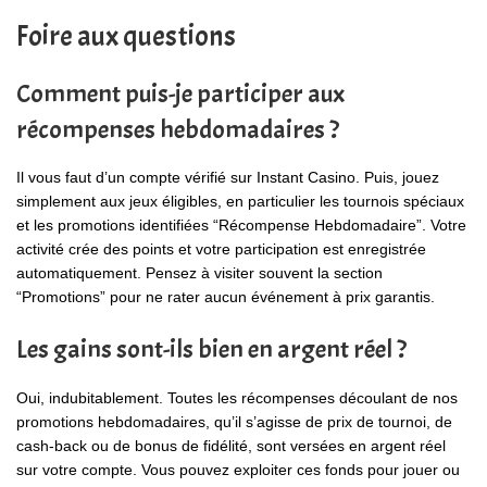
Foire aux questions
Comment puis-je participer aux
récompenses hebdomadaires ?
Il vous faut d’un compte vérifié sur Instant Casino. Puis, jouez
simplement aux jeux éligibles, en particulier les tournois spéciaux
et les promotions identifiées “Récompense Hebdomadaire”. Votre
activité crée des points et votre participation est enregistrée
automatiquement. Pensez à visiter souvent la section
“Promotions” pour ne rater aucun événement à prix garantis.
Les gains sont-ils bien en argent réel ?
Oui, indubitablement. Toutes les récompenses découlant de nos
promotions hebdomadaires, qu’il s’agisse de prix de tournoi, de
cash-back ou de bonus de fidélité, sont versées en argent réel
sur votre compte. Vous pouvez exploiter ces fonds pour jouer ou