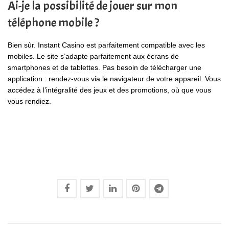
Ai-je la possibilité de jouer sur mon
téléphone mobile ?
Bien sûr. Instant Casino est parfaitement compatible avec les
mobiles. Le site s’adapte parfaitement aux écrans de
smartphones et de tablettes. Pas besoin de télécharger une
application : rendez-vous via le navigateur de votre appareil. Vous
accédez à l’intégralité des jeux et des promotions, où que vous
vous rendiez.