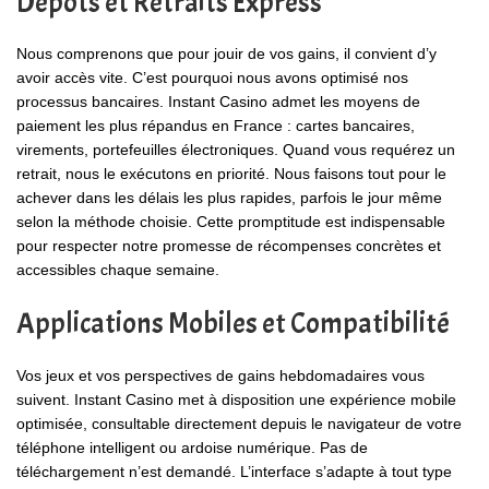
Dépôts et Retraits Express
Nous comprenons que pour jouir de vos gains, il convient d’y
avoir accès vite. C’est pourquoi nous avons optimisé nos
processus bancaires. Instant Casino admet les moyens de
paiement les plus répandus en France : cartes bancaires,
virements, portefeuilles électroniques. Quand vous requérez un
retrait, nous le exécutons en priorité. Nous faisons tout pour le
achever dans les délais les plus rapides, parfois le jour même
selon la méthode choisie. Cette promptitude est indispensable
pour respecter notre promesse de récompenses concrètes et
accessibles chaque semaine.
Applications Mobiles et Compatibilité
Vos jeux et vos perspectives de gains hebdomadaires vous
suivent. Instant Casino met à disposition une expérience mobile
optimisée, consultable directement depuis le navigateur de votre
téléphone intelligent ou ardoise numérique. Pas de
téléchargement n’est demandé. L’interface s’adapte à tout type