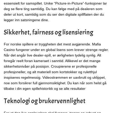
essensielt for samspillet. Unike “Picture-in-Picture”-funksjoner lar
deg se flere ting samtidig. Du kan følge med på dealeren som
deler ut kort, samtidig som du ser den digitale spillflaten der du
legger inn satsningene dine.
Sikkerhet, fairness og lisensiering
For norske spillere er tryggheten det mest avgjørende. Mafia
Casino fungerer under en global lisens som krever strenge regler.
Når det angår live dealer-spill, er ærligheten tydelig synlig. Alt
foregår reelt foran kameraet i sanntid. Allikevel er det mange
sikkerhetsnivåer på posisjon. Croupierene er profesjonelle
profesjoneller, og alt materiell som kortstokker og ruletthjul
inspiseres regelmessig. Videostrømmen er uavbrutt og uklippet,
noe som forsikrer full gjennomsiktighet. Du kan når som helst gå
tilbake i din egen spillehistorikk og se alle resultater
Teknologi og brukervennlighet
For at den live opplevelsen skal fungere, trengs en robust og