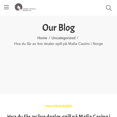
Our Blog
Home
Uncategorized
Hva du får av live dealer-spill på Mafia Casino i Norge
UNCATEGORIZED
Hva du får av live dealer-spill på Mafia Casino i