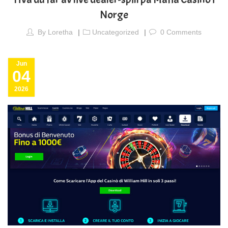
Norge
By
Loretha
Uncategorized
0
Comments
Jun
04
2026