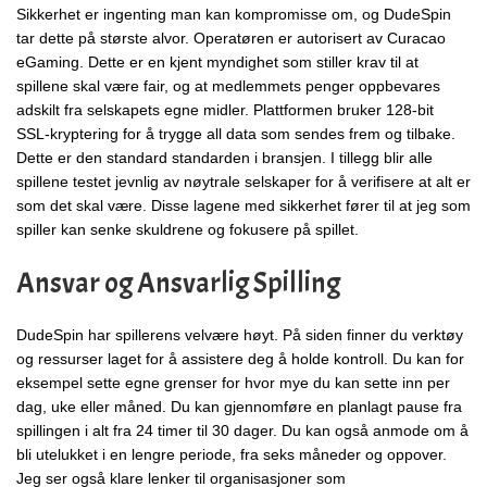
Sikkerhet er ingenting man kan kompromisse om, og DudeSpin
tar dette på største alvor. Operatøren er autorisert av Curacao
eGaming. Dette er en kjent myndighet som stiller krav til at
spillene skal være fair, og at medlemmets penger oppbevares
adskilt fra selskapets egne midler. Plattformen bruker 128-bit
SSL-kryptering for å trygge all data som sendes frem og tilbake.
Dette er den standard standarden i bransjen. I tillegg blir alle
spillene testet jevnlig av nøytrale selskaper for å verifisere at alt er
som det skal være. Disse lagene med sikkerhet fører til at jeg som
spiller kan senke skuldrene og fokusere på spillet.
Ansvar og Ansvarlig Spilling
DudeSpin har spillerens velvære høyt. På siden finner du verktøy
og ressurser laget for å assistere deg å holde kontroll. Du kan for
eksempel sette egne grenser for hvor mye du kan sette inn per
dag, uke eller måned. Du kan gjennomføre en planlagt pause fra
spillingen i alt fra 24 timer til 30 dager. Du kan også anmode om å
bli utelukket i en lengre periode, fra seks måneder og oppover.
Jeg ser også klare lenker til organisasjoner som