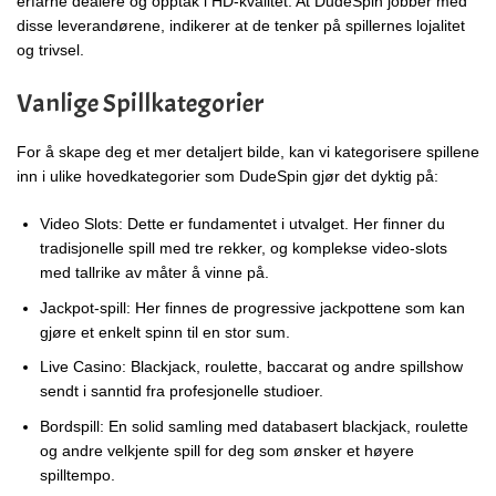
erfarne dealere og opptak i HD-kvalitet. At DudeSpin jobber med
disse leverandørene, indikerer at de tenker på spillernes lojalitet
og trivsel.
Vanlige Spillkategorier
For å skape deg et mer detaljert bilde, kan vi kategorisere spillene
inn i ulike hovedkategorier som DudeSpin gjør det dyktig på:
Video Slots: Dette er fundamentet i utvalget. Her finner du
tradisjonelle spill med tre rekker, og komplekse video-slots
med tallrike av måter å vinne på.
Jackpot-spill: Her finnes de progressive jackpottene som kan
gjøre et enkelt spinn til en stor sum.
Live Casino: Blackjack, roulette, baccarat og andre spillshow
sendt i sanntid fra profesjonelle studioer.
Bordspill: En solid samling med databasert blackjack, roulette
og andre velkjente spill for deg som ønsker et høyere
spilltempo.