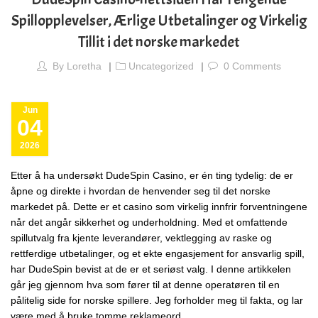
Spillopplevelser, Ærlige Utbetalinger og Virkelig
Tillit i det norske markedet
By
Loretha
Uncategorized
0
Comments
Jun
04
2026
Etter å ha undersøkt DudeSpin Casino, er én ting tydelig: de er
åpne og direkte i hvordan de henvender seg til det norske
markedet på. Dette er et casino som virkelig innfrir forventningene
når det angår sikkerhet og underholdning. Med et omfattende
spillutvalg fra kjente leverandører, vektlegging av raske og
rettferdige utbetalinger, og et ekte engasjement for ansvarlig spill,
har DudeSpin bevist at de er et seriøst valg. I denne artikkelen
går jeg gjennom hva som fører til at denne operatøren til en
pålitelig side for norske spillere. Jeg forholder meg til fakta, og lar
være med å bruke tomme reklameord.