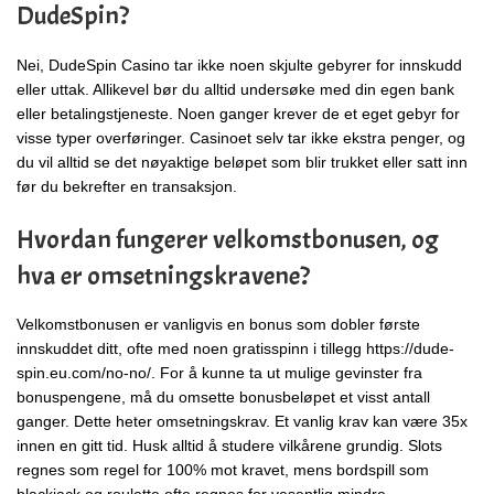
DudeSpin?
Nei, DudeSpin Casino tar ikke noen skjulte gebyrer for innskudd
eller uttak. Allikevel bør du alltid undersøke med din egen bank
eller betalingstjeneste. Noen ganger krever de et eget gebyr for
visse typer overføringer. Casinoet selv tar ikke ekstra penger, og
du vil alltid se det nøyaktige beløpet som blir trukket eller satt inn
før du bekrefter en transaksjon.
Hvordan fungerer velkomstbonusen, og
hva er omsetningskravene?
Velkomstbonusen er vanligvis en bonus som dobler første
innskuddet ditt, ofte med noen gratisspinn i tillegg
https://dude-
spin.eu.com/no-no/
. For å kunne ta ut mulige gevinster fra
bonuspengene, må du omsette bonusbeløpet et visst antall
ganger. Dette heter omsetningskrav. Et vanlig krav kan være 35x
innen en gitt tid. Husk alltid å studere vilkårene grundig. Slots
regnes som regel for 100% mot kravet, mens bordspill som
blackjack og roulette ofte regnes for vesentlig mindre.