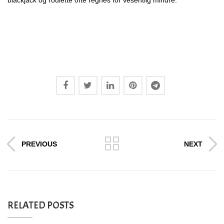
PREVIOUS
NEXT
RELATED POSTS