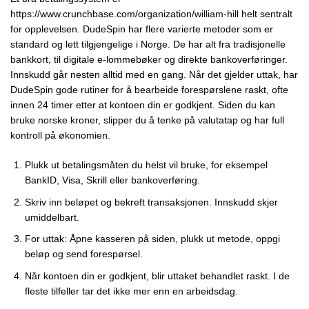
https://www.crunchbase.com/organization/william-hill
helt sentralt
for opplevelsen. DudeSpin har flere varierte metoder som er
standard og lett tilgjengelige i Norge. De har alt fra tradisjonelle
bankkort, til digitale e-lommebøker og direkte bankoverføringer.
Innskudd går nesten alltid med en gang. Når det gjelder uttak, har
DudeSpin gode rutiner for å bearbeide forespørslene raskt, ofte
innen 24 timer etter at kontoen din er godkjent. Siden du kan
bruke norske kroner, slipper du å tenke på valutatap og har full
kontroll på økonomien.
Plukk ut betalingsmåten du helst vil bruke, for eksempel
BankID, Visa, Skrill eller bankoverføring.
Skriv inn beløpet og bekreft transaksjonen. Innskudd skjer
umiddelbart.
For uttak: Åpne kasseren på siden, plukk ut metode, oppgi
beløp og send forespørsel.
Når kontoen din er godkjent, blir uttaket behandlet raskt. I de
fleste tilfeller tar det ikke mer enn en arbeidsdag.