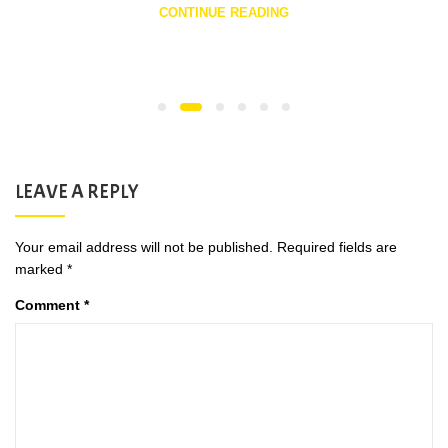
CONTINUE READING
LEAVE A REPLY
Your email address will not be published.
Required fields are
marked
*
Comment
*