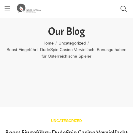
Our Blog
Home
Uncategorized
Boost Eingeführt: DudeSpin Casino Vervielfacht Bonusguthaben
für Österreichische Spieler
UNCATEGORIZED
Boost Eingeführt: DudeSpin Casino Vervielfacht