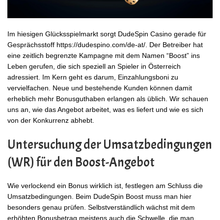
Im hiesigen Glücksspielmarkt sorgt DudeSpin Casino gerade für
Gesprächsstoff
https://dudespino.com/de-at/
. Der Betreiber hat
eine zeitlich begrenzte Kampagne mit dem Namen “Boost” ins
Leben gerufen, die sich speziell an Spieler in Österreich
adressiert. Im Kern geht es darum, Einzahlungsboni zu
vervielfachen. Neue und bestehende Kunden können damit
erheblich mehr Bonusguthaben erlangen als üblich. Wir schauen
uns an, wie das Angebot arbeitet, was es liefert und wie es sich
von der Konkurrenz abhebt.
Untersuchung der Umsatzbedingungen
(WR) für den Boost-Angebot
Wie verlockend ein Bonus wirklich ist, festlegen am Schluss die
Umsatzbedingungen. Beim DudeSpin Boost muss man hier
besonders genau prüfen. Selbstverständlich wächst mit dem
erhöhten Bonusbetrag meistens auch die Schwelle, die man