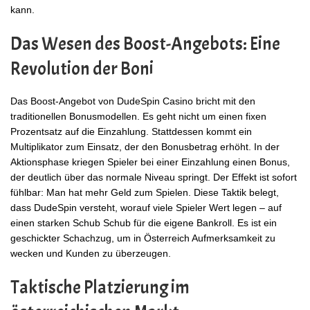
kann.
Das Wesen des Boost-Angebots: Eine
Revolution der Boni
Das Boost-Angebot von DudeSpin Casino bricht mit den
traditionellen Bonusmodellen. Es geht nicht um einen fixen
Prozentsatz auf die Einzahlung. Stattdessen kommt ein
Multiplikator zum Einsatz, der den Bonusbetrag erhöht. In der
Aktionsphase kriegen Spieler bei einer Einzahlung einen Bonus,
der deutlich über das normale Niveau springt. Der Effekt ist sofort
fühlbar: Man hat mehr Geld zum Spielen. Diese Taktik belegt,
dass DudeSpin versteht, worauf viele Spieler Wert legen – auf
einen starken Schub Schub für die eigene Bankroll. Es ist ein
geschickter Schachzug, um in Österreich Aufmerksamkeit zu
wecken und Kunden zu überzeugen.
Taktische Platzierung im