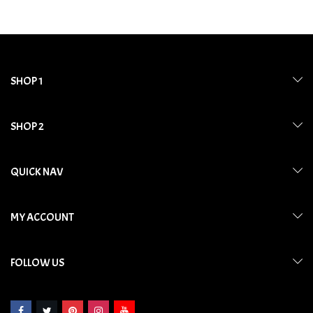
SHOP 1
SHOP 2
QUICK NAV
MY ACCOUNT
FOLLOW US