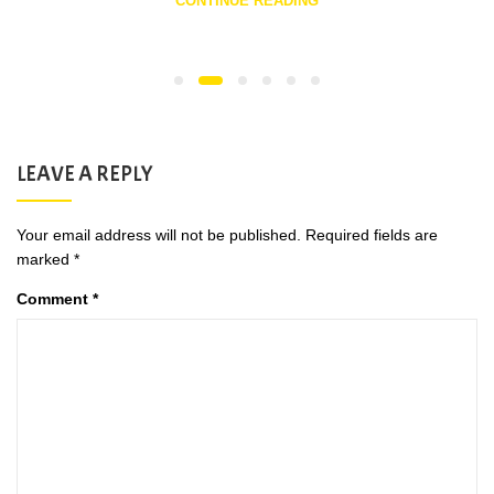
CONTINUE READING
LEAVE A REPLY
Your email address will not be published.
Required fields are
marked
*
Comment
*