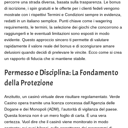
percorre una strada diversa, basata sulla trasparenza. Le bonus
di iscrizione, i spin gratuiti e le offerte per i clienti fedeli vengono
mostrate con i rispettivi Termini e Condizioni sempre in evidenza,
redatti in un italiano semplice. Punti chiave come i wagering
requirements, le termini, la selezione dei giochi che concorrono a
raggiungerli e le eventuali limitazioni sono esposti in modo
evidente. Questo approccio sincero ti permette di valutare
rapidamente il valore reale del bonus e di scongiurare amare
delusioni quando decidi di prelevare le vincite. Ecco come si crea
un rapporto di fiducia che si mantiene stabile.
Permesso e Disciplina: La Fondamento
della Protezione
Anzitutto, un casinò virtuale deve risultare regolamentato. Verde
Casino opera tramite una licenza concessa dall’Agenzia delle
Dogane e dei Monopoli (ADM), l’autorità di vigilanza del paese.
Questa licenza non è un mero foglio di carta. È una vera
certezza. Vuol dire che il casinò viene monitorato in modo
costante: sui suoi bilanci, sulla correttezza dei programmi di