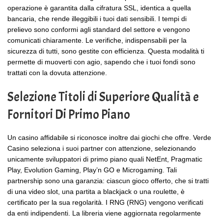
operazione è garantita dalla cifratura SSL, identica a quella
bancaria, che rende illeggibili i tuoi dati sensibili. I tempi di
prelievo sono conformi agli standard del settore e vengono
comunicati chiaramente. Le verifiche, indispensabili per la
sicurezza di tutti, sono gestite con efficienza. Questa modalità ti
permette di muoverti con agio, sapendo che i tuoi fondi sono
trattati con la dovuta attenzione.
Selezione Titoli di Superiore Qualità e
Fornitori Di Primo Piano
Un casino affidabile si riconosce inoltre dai giochi che offre. Verde
Casino seleziona i suoi partner con attenzione, selezionando
unicamente sviluppatori di primo piano quali NetEnt, Pragmatic
Play, Evolution Gaming, Play’n GO e Microgaming. Tali
partnership sono una garanzia: ciascun gioco offerto, che si tratti
di una video slot, una partita a blackjack o una roulette, è
certificato per la sua regolarità. I RNG (RNG) vengono verificati
da enti indipendenti. La libreria viene aggiornata regolarmente