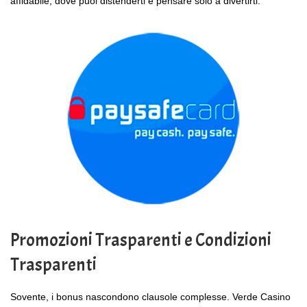
affidabile, dove puoi distenderti e pensare solo a divertirti.
Promozioni Trasparenti e Condizioni
Trasparenti
Sovente, i bonus nascondono clausole complesse. Verde Casino