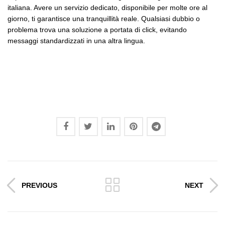
italiana. Avere un servizio dedicato, disponibile per molte ore al
giorno, ti garantisce una tranquillità reale. Qualsiasi dubbio o
problema trova una soluzione a portata di click, evitando
messaggi standardizzati in una altra lingua.
PREVIOUS
NEXT