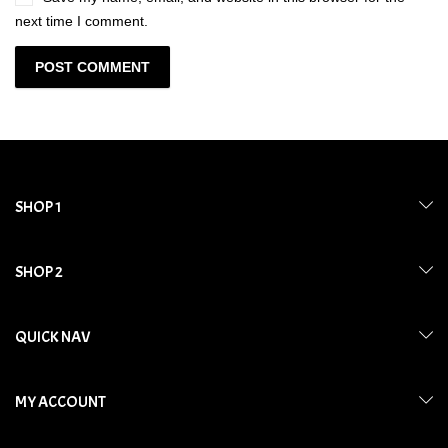
next time I comment.
SHOP 1
SHOP 2
QUICK NAV
MY ACCOUNT