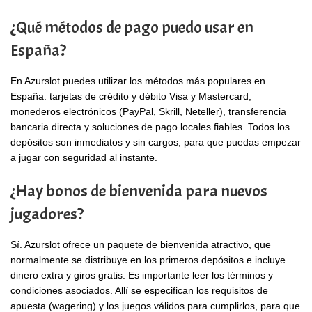
¿Qué métodos de pago puedo usar en
España?
En Azurslot puedes utilizar los métodos más populares en
España: tarjetas de crédito y débito Visa y Mastercard,
monederos electrónicos (PayPal, Skrill, Neteller), transferencia
bancaria directa y soluciones de pago locales fiables. Todos los
depósitos son inmediatos y sin cargos, para que puedas empezar
a jugar con seguridad al instante.
¿Hay bonos de bienvenida para nuevos
jugadores?
Sí. Azurslot ofrece un paquete de bienvenida atractivo, que
normalmente se distribuye en los primeros depósitos e incluye
dinero extra y giros gratis. Es importante leer los términos y
condiciones asociados. Allí se especifican los requisitos de
apuesta (wagering) y los juegos válidos para cumplirlos, para que