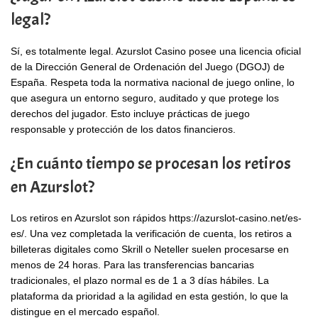
legal?
Sí, es totalmente legal. Azurslot Casino posee una licencia oficial
de la Dirección General de Ordenación del Juego (DGOJ) de
España. Respeta toda la normativa nacional de juego online, lo
que asegura un entorno seguro, auditado y que protege los
derechos del jugador. Esto incluye prácticas de juego
responsable y protección de los datos financieros.
¿En cuánto tiempo se procesan los retiros
en Azurslot?
Los retiros en Azurslot son rápidos
https://azurslot-casino.net/es-
es/
. Una vez completada la verificación de cuenta, los retiros a
billeteras digitales como Skrill o Neteller suelen procesarse en
menos de 24 horas. Para las transferencias bancarias
tradicionales, el plazo normal es de 1 a 3 días hábiles. La
plataforma da prioridad a la agilidad en esta gestión, lo que la
distingue en el mercado español.