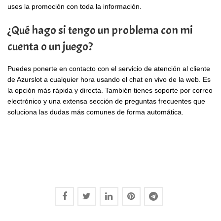
uses la promoción con toda la información.
¿Qué hago si tengo un problema con mi
cuenta o un juego?
Puedes ponerte en contacto con el servicio de atención al cliente
de Azurslot a cualquier hora usando el chat en vivo de la web. Es
la opción más rápida y directa. También tienes soporte por correo
electrónico y una extensa sección de preguntas frecuentes que
soluciona las dudas más comunes de forma automática.