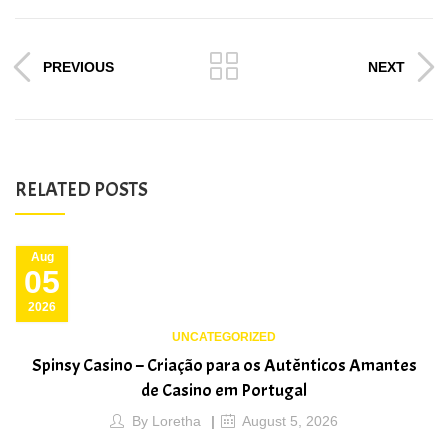
PREVIOUS
NEXT
RELATED POSTS
Aug
05
2026
UNCATEGORIZED
Spinsy Casino – Criação para os Autênticos Amantes
de Casino em Portugal
By
Loretha
August 5, 2026