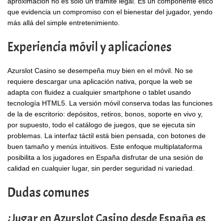
aproximación no es solo un trámite legal. Es un componente ético
que evidencia un compromiso con el bienestar del jugador, yendo
más allá del simple entretenimiento.
Experiencia móvil y aplicaciones
Azurslot Casino se desempeña muy bien en el móvil. No se
requiere descargar una aplicación nativa, porque la web se
adapta con fluidez a cualquier smartphone o tablet usando
tecnología HTML5. La versión móvil conserva todas las funciones
de la de escritorio: depósitos, retiros, bonos, soporte en vivo y,
por supuesto, todo el catálogo de juegos, que se ejecuta sin
problemas. La interfaz táctil está bien pensada, con botones de
buen tamaño y menús intuitivos. Este enfoque multiplataforma
posibilita a los jugadores en España disfrutar de una sesión de
calidad en cualquier lugar, sin perder seguridad ni variedad.
Dudas comunes
¿Jugar en Azurslot Casino desde España es