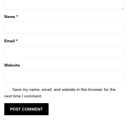
Name
*
Email
*
Website
Save my name, email, and website in this browser for the
next time I comment.