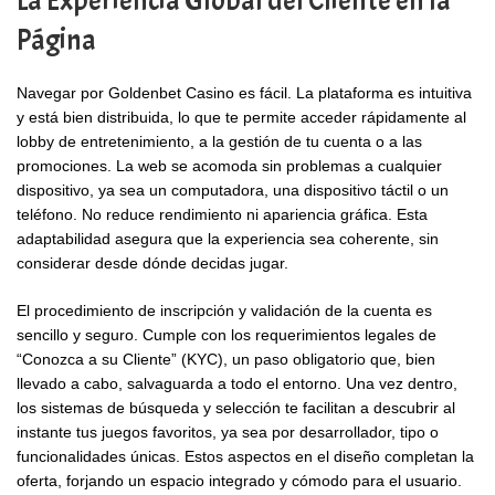
La Experiencia Global del Cliente en la
Página
Navegar por Goldenbet Casino es fácil. La plataforma es intuitiva
y está bien distribuida, lo que te permite acceder rápidamente al
lobby de entretenimiento, a la gestión de tu cuenta o a las
promociones. La web se acomoda sin problemas a cualquier
dispositivo, ya sea un computadora, una dispositivo táctil o un
teléfono. No reduce rendimiento ni apariencia gráfica. Esta
adaptabilidad asegura que la experiencia sea coherente, sin
considerar desde dónde decidas jugar.
El procedimiento de inscripción y validación de la cuenta es
sencillo y seguro. Cumple con los requerimientos legales de
“Conozca a su Cliente” (KYC), un paso obligatorio que, bien
llevado a cabo, salvaguarda a todo el entorno. Una vez dentro,
los sistemas de búsqueda y selección te facilitan a descubrir al
instante tus juegos favoritos, ya sea por desarrollador, tipo o
funcionalidades únicas. Estos aspectos en el diseño completan la
oferta, forjando un espacio integrado y cómodo para el usuario.