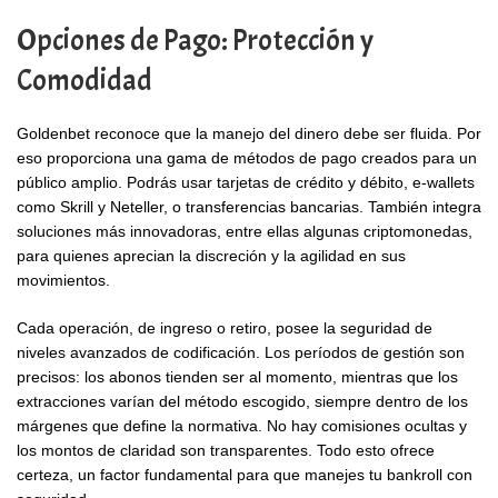
Opciones de Pago: Protección y
Comodidad
Goldenbet reconoce que la manejo del dinero debe ser fluida. Por
eso proporciona una gama de métodos de pago creados para un
público amplio. Podrás usar tarjetas de crédito y débito, e-wallets
como Skrill y Neteller, o transferencias bancarias. También integra
soluciones más innovadoras, entre ellas algunas criptomonedas,
para quienes aprecian la discreción y la agilidad en sus
movimientos.
Cada operación, de ingreso o retiro, posee la seguridad de
niveles avanzados de codificación. Los períodos de gestión son
precisos: los abonos tienden ser al momento, mientras que los
extracciones varían del método escogido, siempre dentro de los
márgenes que define la normativa. No hay comisiones ocultas y
los montos de claridad son transparentes. Todo esto ofrece
certeza, un factor fundamental para que manejes tu bankroll con