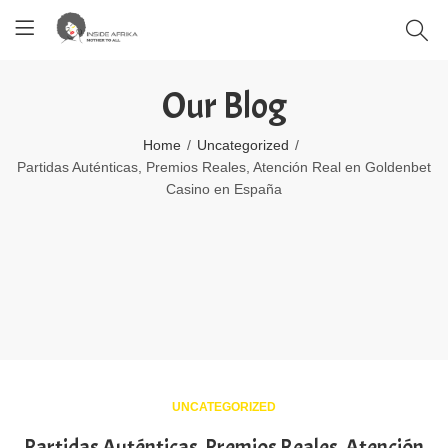
Our Blog
Home
Uncategorized
Partidas Auténticas, Premios Reales, Atención Real en Goldenbet
Casino en España
UNCATEGORIZED
Partidas Auténticas, Premios Reales, Atención