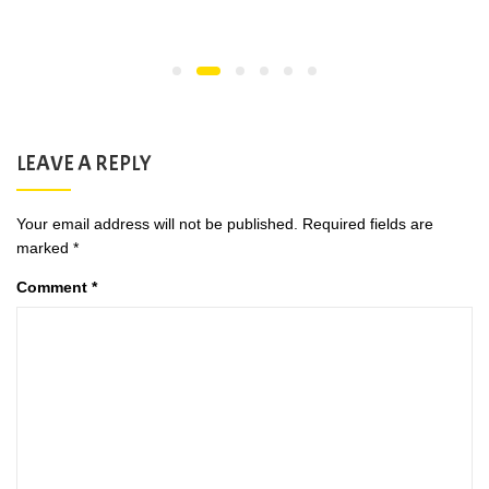
LEAVE A REPLY
Your email address will not be published.
Required fields are
marked
*
Comment
*