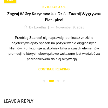
NV KASYNO 771
Zagraj W Gry Kasynowe Już Dziś I Zacznij Wygrywać
Pieniądze!
By
Loretha
November 9, 2025
Przebieg Zdarzeń się naprawdę, ponieważ zniżki to
najefektywniejszy sposób na pozyskiwanie oryginalnych
klientów. Funkcjonuje aczkolwiek kilka ważnych elementów
promocji, o których obowiązkowo wskazane jest wiedzieć za
pośrednictwem do niej aktywacją.…
CONTINUE READING
LEAVE A REPLY