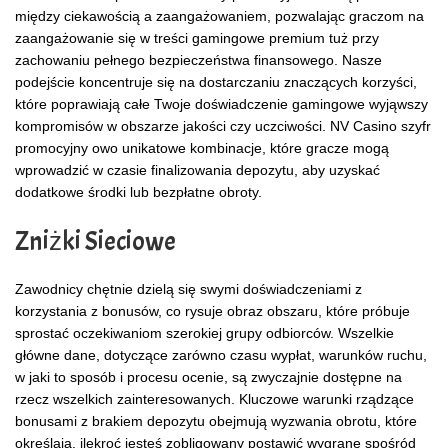
między ciekawością a zaangażowaniem, pozwalając graczom na
zaangażowanie się w treści gamingowe premium tuż przy
zachowaniu pełnego bezpieczeństwa finansowego. Nasze
podejście koncentruje się na dostarczaniu znaczących korzyści,
które poprawiają całe Twoje doświadczenie gamingowe wyjąwszy
kompromisów w obszarze jakości czy uczciwości. NV Casino szyfr
promocyjny owo unikatowe kombinacje, które gracze mogą
wprowadzić w czasie finalizowania depozytu, aby uzyskać
dodatkowe środki lub bezpłatne obroty.
Zniżki Sieciowe
Zawodnicy chętnie dzielą się swymi doświadczeniami z
korzystania z bonusów, co rysuje obraz obszaru, które próbuje
sprostać oczekiwaniom szerokiej grupy odbiorców. Wszelkie
główne dane, dotyczące zarówno czasu wypłat, warunków ruchu,
w jaki to sposób i procesu ocenie, są zwyczajnie dostępne na
rzecz wszelkich zainteresowanych. Kluczowe warunki rządzące
bonusami z brakiem depozytu obejmują wyzwania obrotu, które
określają, ilekroć jesteś zobligowany postawić wygrane spośród