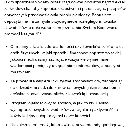
jakim sposobem wydany przez rząd dowód prywatny bądź weksel
za środowiska, aby zapobiec oszustwom i przestrzegać przepisów
dotyczących przeciwdziałania praniu pieniędzy. Bonus bez
depozytu ma na zamysle przyciągnięcie rozległego mrowiska
zawodników, u dołu warunkiem przesłania System Kodowania
promocji kasyna NV.
Chronimy także każde wiadomości użytkowników, zarówno dla
osób fizycznych, w jaki sposób i finansowe poprzez wysokiej
jakości mechanizmy szyfrujące wszystkie wymieniane
wiadomości pomiędzy urządzeniami internautów, a naszymi
maszynami.
Ta procedura wspiera inkluzywne środowisko gry, zachęcając
do odwiedzenia udziału zarówno nowych, jakim sposobem i
doświadczonych zawodników z łatwością i pewnością.
Program lojalnościowy to sposób, w jaki to NV Casino
wynagradza swych zawodników za regularną aktywność, a
każdy kolejny pułap przynosi nowe korzyści.
Niezależnie od tegoż, lub rozwijasz nowe metody gamingowe,