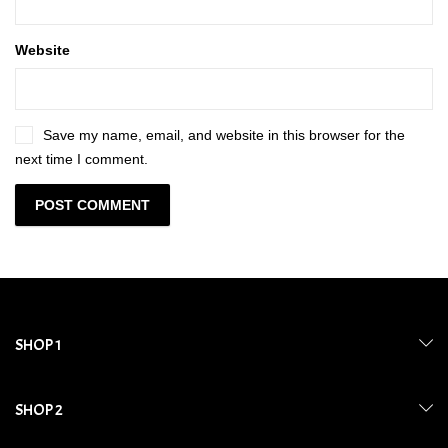
Website
Save my name, email, and website in this browser for the
next time I comment.
SHOP 1
SHOP 2