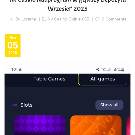
Wrzesień 2025
By
Loretha
Nv Casino Opinie 665
0
Comments
Nov
05
2025