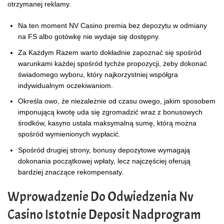
otrzymanej reklamy.
Na ten moment NV Casino premia bez depozytu w odmiany
na FS albo gotówkę nie wydaje się dostępny.
Za Każdym Razem warto dokładnie zapoznać się spośród
warunkami każdej spośród tychże propozycji, żeby dokonać
świadomego wyboru, który najkorzystniej współgra
indywidualnym oczekiwaniom.
Określa owo, że niezależnie od czasu owego, jakim sposobem
imponującą kwotę uda się zgromadzić wraz z bonusowych
środków, kasyno ustala maksymalną sumę, którą można
spośród wymienionych wypłacić.
Spośród drugiej strony, bonusy depozytowe wymagają
dokonania początkowej wpłaty, lecz najczęściej oferują
bardziej znaczące rekompensaty.
Wprowadzenie Do Odwiedzenia Nv
Casino Istotnie Deposit Nadprogram