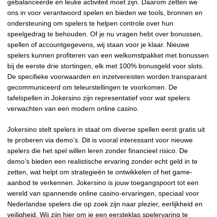
gebalanceerde en leuke activiteit moet zijn. Daarom zetten we
ons in voor verantwoord spelen en bieden we tools, bronnen en
ondersteuning om spelers te helpen controle over hun
speelgedrag te behouden. Of je nu vragen hebt over bonussen,
spellen of accountgegevens, wij staan voor je klaar. Nieuwe
spelers kunnen profiteren van een welkomstpakket met bonussen
bij de eerste drie stortingen, elk met 100% bonusgeld voor slots.
De specifieke voorwaarden en inzetvereisten worden transparant
gecommuniceerd om teleurstellingen te voorkomen. De
tafelspellen in Jokersino zijn representatief voor wat spelers
verwachten van een modern online casino.
Jokersino stelt spelers in staat om diverse spellen eerst gratis uit
te proberen via demo’s. Dit is vooral interessant voor nieuwe
spelers die het spel willen leren zonder financieel risico. De
demo’s bieden een realistische ervaring zonder echt geld in te
zetten, wat helpt om strategieën te ontwikkelen of het game-
aanbod te verkennen. Jokersino is jouw toegangspoort tot een
wereld van spannende online casino-ervaringen, speciaal voor
Nederlandse spelers die op zoek zijn naar plezier, eerlijkheid en
veiligheid. Wij zijn hier om je een eersteklas spelervaring te