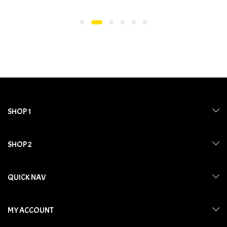
SHOP 1
SHOP 2
QUICK NAV
MY ACCOUNT