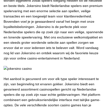
worden bijgewerkt zodat spelers toegang hebben tot de nieuwste
en beste titels. Jokersino biedt Nederlandse spelers een premium
spelervaring met een enorme selectie aan spellen, veilige
transacties en een toegewijd team voor klanttevredenheid.
Bovendien voel je je gewaardeerd vanaf het begin met onze
loyaliteitsbeloningen. Jokersino is de perfecte plek voor
Nederlandse spelers die op zoek zijn naar een veilige, spannende
en lonende speelervaring. Met ons exclusieve welkomstpakket en
een steeds groter wordende selectie aan spellen zorgen we
ervoor dat er voor iedereen iets te beleven valt. Word vandaag
nog lid van Jokersino en ontdek waarom wij de favoriete keuze
zijn voor online casino-entertainment in Nederland.
Het aanbod is gecureerd om voor elk type speler interessant te
zijn, van beginneling tot ervaren gokker. Jokersino biedt een
gevarieerd assortiment casinospellen gericht op Nederlandse
spelers die op zoek zijn naar echte geldervaringen. Het platform
combineert een gebruiksvriendelijke interface met talrijke game-
opties. De vele verschillende soorten casino games kan je