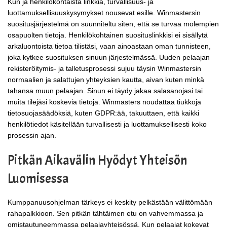
Kun ja henkilökohtaista linkkiä, turvallisuus- ja
luottamuksellisuuskysymykset nousevat esille. Winmastersin
suositusjärjestelmä on suunniteltu siten, että se turvaa molempien
osapuolten tietoja. Henkilökohtainen suosituslinkkisi ei sisällytä
arkaluontoista tietoa tilistäsi, vaan ainoastaan oman tunnisteen,
joka kytkee suosituksen sinuun järjestelmässä. Uuden pelaajan
rekisteröitymis- ja talletusprosessi sujuu täysin Winmastersin
normaalien ja salattujen yhteyksien kautta, aivan kuten minkä
tahansa muun pelaajan. Sinun ei täydy jakaa salasanojasi tai
muita tilejäsi koskevia tietoja. Winmasters noudattaa tiukkoja
tietosuojasäädöksiä, kuten GDPR:ää, takuuttaen, että kaikki
henkilötiedot käsitellään turvallisesti ja luottamuksellisesti koko
prosessin ajan.
Pitkän Aikavälin Hyödyt Yhteisön
Luomisessa
Kumppanuusohjelman tärkeys ei keskity pelkästään välittömään
rahapalkkioon. Sen pitkän tähtäimen etu on vahvemmassa ja
omistautuneemmassa pelaajayhteisössä. Kun pelaajat kokevat