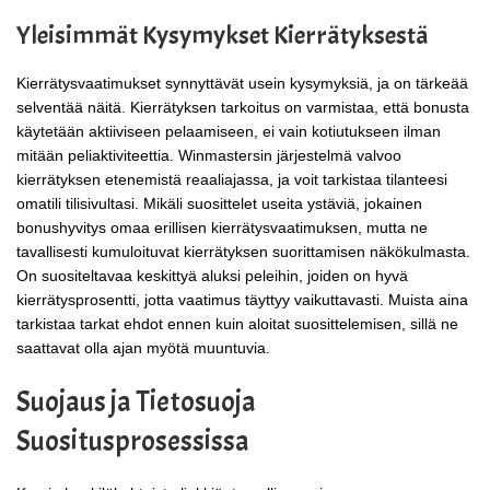
Yleisimmät Kysymykset Kierrätyksestä
Kierrätysvaatimukset synnyttävät usein kysymyksiä, ja on tärkeää
selventää näitä. Kierrätyksen tarkoitus on varmistaa, että bonusta
käytetään aktiiviseen pelaamiseen, ei vain kotiutukseen ilman
mitään peliaktiviteettia. Winmastersin järjestelmä valvoo
kierrätyksen etenemistä reaaliajassa, ja voit tarkistaa tilanteesi
omatili tilisivultasi. Mikäli suosittelet useita ystäviä, jokainen
bonushyvitys omaa erillisen kierrätysvaatimuksen, mutta ne
tavallisesti kumuloituvat kierrätyksen suorittamisen näkökulmasta.
On suositeltavaa keskittyä aluksi peleihin, joiden on hyvä
kierrätysprosentti, jotta vaatimus täyttyy vaikuttavasti. Muista aina
tarkistaa tarkat ehdot ennen kuin aloitat suosittelemisen, sillä ne
saattavat olla ajan myötä muuntuvia.
Suojaus ja Tietosuoja
Suositusprosessissa