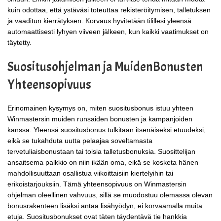
kuin odottaa, että ystäväsi toteuttaa rekisteröitymisen, talletuksen
ja vaaditun kierrätyksen. Korvaus hyvitetään tilillesi yleensä
automaattisesti lyhyen viiveen jälkeen, kun kaikki vaatimukset on
täytetty.
Suositusohjelman ja MuidenBonusten
Yhteensopivuus
Erinomainen kysymys on, miten suositusbonus istuu yhteen
Winmastersin muiden runsaiden bonusten ja kampanjoiden
kanssa. Yleensä suositusbonus tulkitaan itsenäiseksi etuudeksi,
eikä se tukahduta uutta pelaajaa soveltamasta
tervetuliaisbonustaan tai toisia talletusbonuksia. Suosittelijan
ansaitsema palkkio on niin ikään oma, eikä se kosketa hänen
mahdollisuuttaan osallistua viikoittaisiin kiertelyihin tai
erikoistarjouksiin. Tämä yhteensopivuus on Winmastersin
ohjelman oleellinen vahvuus, sillä se muodostuu olemassa olevan
bonusrakenteen lisäksi antaa lisähyödyn, ei korvaamalla muita
etuja. Suositusbonukset ovat täten täydentävä tie hankkia