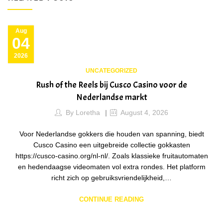
Aug
04
2026
UNCATEGORIZED
Rush of the Reels bij Cusco Casino voor de
Nederlandse markt
By
Loretha
August 4, 2026
Voor Nederlandse gokkers die houden van spanning, biedt
Cusco Casino een uitgebreide collectie gokkasten
https://cusco-casino.org/nl-nl/. Zoals klassieke fruitautomaten
en hedendaagse videomaten vol extra rondes. Het platform
richt zich op gebruiksvriendelijkheid,…
CONTINUE READING