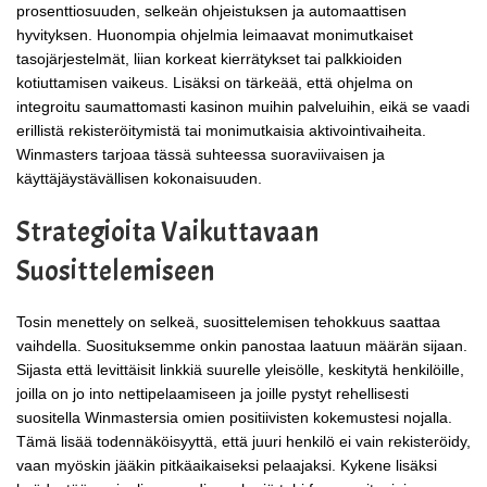
prosenttiosuuden, selkeän ohjeistuksen ja automaattisen
hyvityksen. Huonompia ohjelmia leimaavat monimutkaiset
tasojärjestelmät, liian korkeat kierrätykset tai palkkioiden
kotiuttamisen vaikeus. Lisäksi on tärkeää, että ohjelma on
integroitu saumattomasti kasinon muihin palveluihin, eikä se vaadi
erillistä rekisteröitymistä tai monimutkaisia aktivointivaiheita.
Winmasters tarjoaa tässä suhteessa suoraviivaisen ja
käyttäjäystävällisen kokonaisuuden.
Strategioita Vaikuttavaan
Suosittelemiseen
Tosin menettely on selkeä, suosittelemisen tehokkuus saattaa
vaihdella. Suosituksemme onkin panostaa laatuun määrän sijaan.
Sijasta että levittäisit linkkiä suurelle yleisölle, keskitytä henkilöille,
joilla on jo into nettipelaamiseen ja joille pystyt rehellisesti
suositella Winmastersia omien positiivisten kokemustesi nojalla.
Tämä lisää todennäköisyyttä, että juuri henkilö ei vain rekisteröidy,
vaan myöskin jääkin pitkäaikaiseksi pelaajaksi. Kykene lisäksi