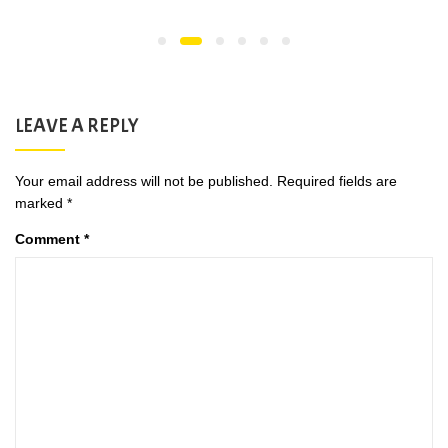
LEAVE A REPLY
Your email address will not be published.
Required fields are
marked
*
Comment
*