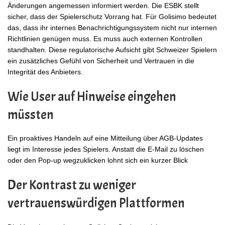
Änderungen angemessen informiert werden. Die ESBK stellt
sicher, dass der Spielerschutz Vorrang hat. Für Golisimo bedeutet
das, dass ihr internes Benachrichtigungssystem nicht nur internen
Richtlinien genügen muss. Es muss auch externen Kontrollen
standhalten. Diese regulatorische Aufsicht gibt Schweizer Spielern
ein zusätzliches Gefühl von Sicherheit und Vertrauen in die
Integrität des Anbieters.
Wie User auf Hinweise eingehen
müssten
Ein proaktives Handeln auf eine Mitteilung über AGB-Updates
liegt im Interesse jedes Spielers. Anstatt die E-Mail zu löschen
oder den Pop-up wegzuklicken lohnt sich ein kurzer Blick
Der Kontrast zu weniger
vertrauenswürdigen Plattformen