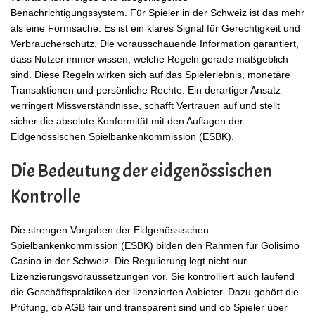
Benachrichtigungssystem. Für Spieler in der Schweiz ist das mehr
als eine Formsache. Es ist ein klares Signal für Gerechtigkeit und
Verbraucherschutz. Die vorausschauende Information garantiert,
dass Nutzer immer wissen, welche Regeln gerade maßgeblich
sind. Diese Regeln wirken sich auf das Spielerlebnis, monetäre
Transaktionen und persönliche Rechte. Ein derartiger Ansatz
verringert Missverständnisse, schafft Vertrauen auf und stellt
sicher die absolute Konformität mit den Auflagen der
Eidgenössischen Spielbankenkommission (ESBK).
Die Bedeutung der eidgenössischen
Kontrolle
Die strengen Vorgaben der Eidgenössischen
Spielbankenkommission (ESBK) bilden den Rahmen für Golisimo
Casino in der Schweiz. Die Regulierung legt nicht nur
Lizenzierungsvoraussetzungen vor. Sie kontrolliert auch laufend
die Geschäftspraktiken der lizenzierten Anbieter. Dazu gehört die
Prüfung, ob AGB fair und transparent sind und ob Spieler über