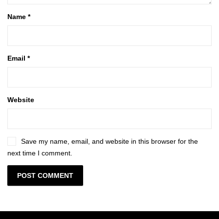
Name
*
Email
*
Website
Save my name, email, and website in this browser for the
next time I comment.