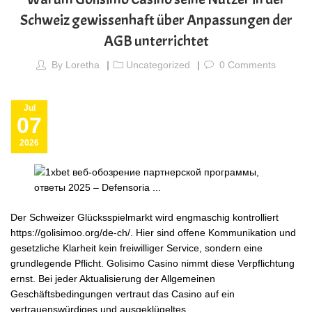
Schweiz gewissenhaft über Anpassungen der
AGB unterrichtet
By
Loretha
Uncategorized
0
Comments
Jul
07
2026
Der Schweizer Glücksspielmarkt wird engmaschig kontrolliert
https://golisimoo.org/de-ch/
. Hier sind offene Kommunikation und
gesetzliche Klarheit kein freiwilliger Service, sondern eine
grundlegende Pflicht. Golisimo Casino nimmt diese Verpflichtung
ernst. Bei jeder Aktualisierung der Allgemeinen
Geschäftsbedingungen vertraut das Casino auf ein
vertrauenswürdiges und ausgeklügeltes