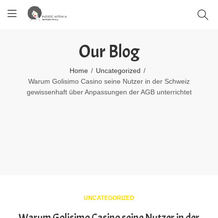
Our Blog
Home
Uncategorized
Warum Golisimo Casino seine Nutzer in der Schweiz
gewissenhaft über Anpassungen der AGB unterrichtet
UNCATEGORIZED
Warum Golisimo Casino seine Nutzer in der