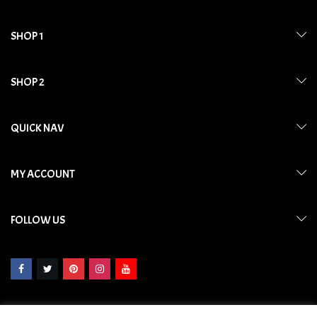
SHOP 1
SHOP 2
QUICK NAV
MY ACCOUNT
FOLLOW US