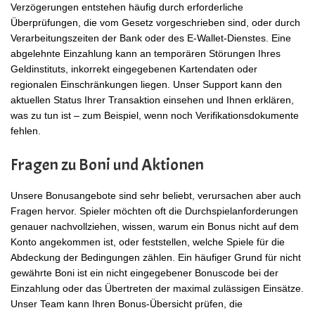
Verzögerungen entstehen häufig durch erforderliche
Überprüfungen, die vom Gesetz vorgeschrieben sind, oder durch
Verarbeitungszeiten der Bank oder des E-Wallet-Dienstes. Eine
abgelehnte Einzahlung kann an temporären Störungen Ihres
Geldinstituts, inkorrekt eingegebenen Kartendaten oder
regionalen Einschränkungen liegen. Unser Support kann den
aktuellen Status Ihrer Transaktion einsehen und Ihnen erklären,
was zu tun ist – zum Beispiel, wenn noch Verifikationsdokumente
fehlen.
Fragen zu Boni und Aktionen
Unsere Bonusangebote sind sehr beliebt, verursachen aber auch
Fragen hervor. Spieler möchten oft die Durchspielanforderungen
genauer nachvollziehen, wissen, warum ein Bonus nicht auf dem
Konto angekommen ist, oder feststellen, welche Spiele für die
Abdeckung der Bedingungen zählen. Ein häufiger Grund für nicht
gewährte Boni ist ein nicht eingegebener Bonuscode bei der
Einzahlung oder das Übertreten der maximal zulässigen Einsätze.
Unser Team kann Ihren Bonus-Übersicht prüfen, die