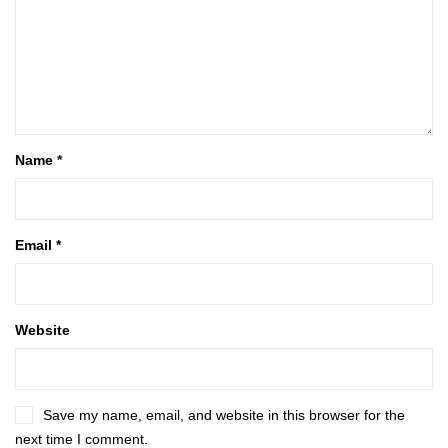
Name
*
Email
*
Website
Save my name, email, and website in this browser for the
next time I comment.