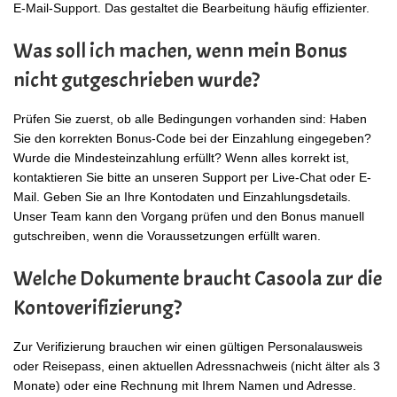
E-Mail-Support. Das gestaltet die Bearbeitung häufig effizienter.
Was soll ich machen, wenn mein Bonus
nicht gutgeschrieben wurde?
Prüfen Sie zuerst, ob alle Bedingungen vorhanden sind: Haben
Sie den korrekten Bonus-Code bei der Einzahlung eingegeben?
Wurde die Mindesteinzahlung erfüllt? Wenn alles korrekt ist,
kontaktieren Sie bitte an unseren Support per Live-Chat oder E-
Mail. Geben Sie an Ihre Kontodaten und Einzahlungsdetails.
Unser Team kann den Vorgang prüfen und den Bonus manuell
gutschreiben, wenn die Voraussetzungen erfüllt waren.
Welche Dokumente braucht Casoola zur die
Kontoverifizierung?
Zur Verifizierung brauchen wir einen gültigen Personalausweis
oder Reisepass, einen aktuellen Adressnachweis (nicht älter als 3
Monate) oder eine Rechnung mit Ihrem Namen und Adresse.