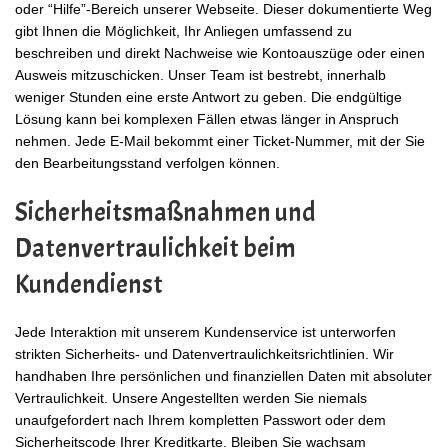
oder “Hilfe”-Bereich unserer Webseite. Dieser dokumentierte Weg
gibt Ihnen die Möglichkeit, Ihr Anliegen umfassend zu
beschreiben und direkt Nachweise wie Kontoauszüge oder einen
Ausweis mitzuschicken. Unser Team ist bestrebt, innerhalb
weniger Stunden eine erste Antwort zu geben. Die endgültige
Lösung kann bei komplexen Fällen etwas länger in Anspruch
nehmen. Jede E-Mail bekommt einer Ticket-Nummer, mit der Sie
den Bearbeitungsstand verfolgen können.
Sicherheitsmaßnahmen und
Datenvertraulichkeit beim
Kundendienst
Jede Interaktion mit unserem Kundenservice ist unterworfen
strikten Sicherheits- und Datenvertraulichkeitsrichtlinien. Wir
handhaben Ihre persönlichen und finanziellen Daten mit absoluter
Vertraulichkeit. Unsere Angestellten werden Sie niemals
unaufgefordert nach Ihrem kompletten Passwort oder dem
Sicherheitscode Ihrer Kreditkarte. Bleiben Sie wachsam