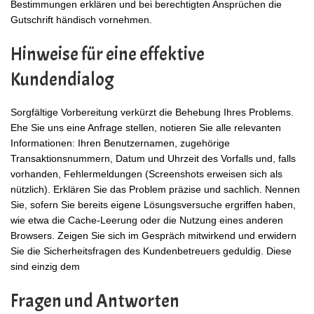
Bestimmungen erklären und bei berechtigten Ansprüchen die
Gutschrift händisch vornehmen.
Hinweise für eine effektive
Kundendialog
Sorgfältige Vorbereitung verkürzt die Behebung Ihres Problems.
Ehe Sie uns eine Anfrage stellen, notieren Sie alle relevanten
Informationen: Ihren Benutzernamen, zugehörige
Transaktionsnummern, Datum und Uhrzeit des Vorfalls und, falls
vorhanden, Fehlermeldungen (Screenshots erweisen sich als
nützlich). Erklären Sie das Problem präzise und sachlich. Nennen
Sie, sofern Sie bereits eigene Lösungsversuche ergriffen haben,
wie etwa die Cache-Leerung oder die Nutzung eines anderen
Browsers. Zeigen Sie sich im Gespräch mitwirkend und erwidern
Sie die Sicherheitsfragen des Kundenbetreuers geduldig. Diese
sind einzig dem
Fragen und Antworten