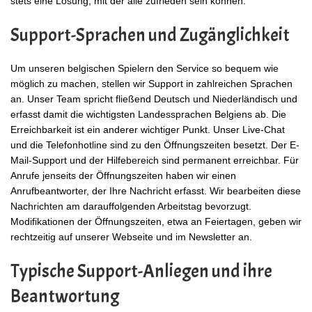
stets eine Lösung, mit der alle zufrieden sein können.
Support-Sprachen und Zugänglichkeit
Um unseren belgischen Spielern den Service so bequem wie
möglich zu machen, stellen wir Support in zahlreichen Sprachen
an. Unser Team spricht fließend Deutsch und Niederländisch und
erfasst damit die wichtigsten Landessprachen Belgiens ab. Die
Erreichbarkeit ist ein anderer wichtiger Punkt. Unser Live-Chat
und die Telefonhotline sind zu den Öffnungszeiten besetzt. Der E-
Mail-Support und der Hilfebereich sind permanent erreichbar. Für
Anrufe jenseits der Öffnungszeiten haben wir einen
Anrufbeantworter, der Ihre Nachricht erfasst. Wir bearbeiten diese
Nachrichten am darauffolgenden Arbeitstag bevorzugt.
Modifikationen der Öffnungszeiten, etwa an Feiertagen, geben wir
rechtzeitig auf unserer Webseite und im Newsletter an.
Typische Support-Anliegen und ihre
Beantwortung