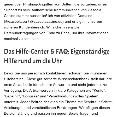
gegenüber Phishing-Angriffen von Dritten, die vorgeben, unser
Support zu sein. Authentische Kommunikation von Casoola
Casino stammt ausschließlich von offiziellen Domains
(@casoola.eu / @casoolacasino.eu) und erfolgt in unserem
sicheren Kundenbereich. Wir sichern sensible
Datenübertragungen von Ende zu Ende, um Ihre Informationen
maximal zu schützen.
Das Hilfe-Center & FAQ: Eigenständige
Hilfe rund um die Uhr
Bevor Sie uns persönlich kontaktieren, schauen Sie in unseren
Hilfebereich . Diese gut sortierte Wissensdatenbank stellt dar Ihre
erste Anlaufstelle für schnelle Antworten und steht jederzeit zur
Verfügung. Die Artikel werden in klare Kategorien wie “Konto”,
“Banking”, “Bonusse” und “Verantwortungsvolles Spielen”
unterteilt. Jeder Beitrag deckt ab ein Thema mit Schritt-für-Schritt-
Anleitungen und verständlichen Erklärungen. Wir pflegen diesen
Bereich ständig und passen ihn neuen Spielerfragen und