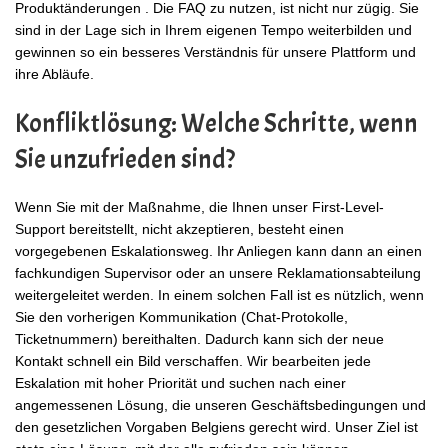
Produktänderungen . Die FAQ zu nutzen, ist nicht nur zügig. Sie
sind in der Lage sich in Ihrem eigenen Tempo weiterbilden und
gewinnen so ein besseres Verständnis für unsere Plattform und
ihre Abläufe.
Konfliktlösung: Welche Schritte, wenn
Sie unzufrieden sind?
Wenn Sie mit der Maßnahme, die Ihnen unser First-Level-
Support bereitstellt, nicht akzeptieren, besteht einen
vorgegebenen Eskalationsweg. Ihr Anliegen kann dann an einen
fachkundigen Supervisor oder an unsere Reklamationsabteilung
weitergeleitet werden. In einem solchen Fall ist es nützlich, wenn
Sie den vorherigen Kommunikation (Chat-Protokolle,
Ticketnummern) bereithalten. Dadurch kann sich der neue
Kontakt schnell ein Bild verschaffen. Wir bearbeiten jede
Eskalation mit hoher Priorität und suchen nach einer
angemessenen Lösung, die unseren Geschäftsbedingungen und
den gesetzlichen Vorgaben Belgiens gerecht wird. Unser Ziel ist