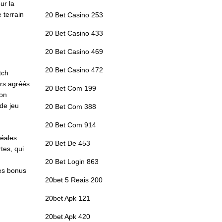
ur la
 terrain
20 Bet Casino 253
20 Bet Casino 433
20 Bet Casino 469
20 Bet Casino 472
tch
urs agréés
20 Bet Com 199
ion
de jeu
20 Bet Com 388
20 Bet Com 914
déales
20 Bet De 453
tes, qui
20 Bet Login 863
les bonus
20bet 5 Reais 200
20bet Apk 121
20bet Apk 420