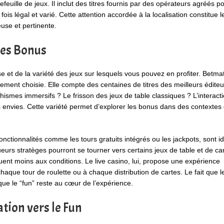
efeuille de jeux. Il inclut des titres fournis par des opérateurs agréés po
ois légal et varié. Cette attention accordée à la localisation constitue le
use et pertinente.
les Bonus
sse et de la variété des jeux sur lesquels vous pouvez en profiter. Betma
sement choisie. Elle compte des centaines de titres des meilleurs édite
hismes immersifs ? Le frisson des jeux de table classiques ? L’interact
s envies. Cette variété permet d’explorer les bonus dans des contextes 
nctionnalités comme les tours gratuits intégrés ou les jackpots, sont i
eurs stratèges pourront se tourner vers certains jeux de table et de car
uent moins aux conditions. Le live casino, lui, propose une expérience
chaque tour de roulette ou à chaque distribution de cartes. Le fait que 
que le “fun” reste au cœur de l’expérience.
ation vers le Fun