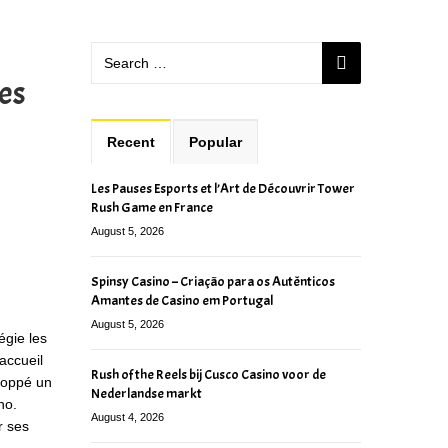
les
Recent
Popular
Les Pauses Esports et l’Art de Découvrir Tower
Rush Game en France
August 5, 2026
Spinsy Casino – Criação para os Autênticos
Amantes de Casino em Portugal
August 5, 2026
égie les
accueil
Rush of the Reels bij Cusco Casino voor de
eloppé un
Nederlandse markt
no.
August 4, 2026
r ses