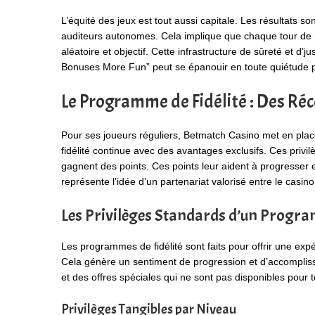
L’équité des jeux est tout aussi capitale. Les résultats
auditeurs autonomes. Cela implique que chaque tour de r
aléatoire et objectif. Cette infrastructure de sûreté et d’
Bonuses More Fun” peut se épanouir en toute quiétude p
Le Programme de Fidélité : Des Ré
Pour ses joueurs réguliers, Betmatch Casino met en plac
fidélité continue avec des avantages exclusifs. Ces priv
gagnent des points. Ces points leur aident à progresser
représente l’idée d’un partenariat valorisé entre le casino 
Les Privilèges Standards d’un Progr
Les programmes de fidélité sont faits pour offrir une ex
Cela génère un sentiment de progression et d’accomplisse
et des offres spéciales qui ne sont pas disponibles pour 
Privilèges Tangibles par Niveau