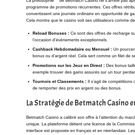
La philosophie “” de Betmatch Casino ne s’arrête pas ap
programme de promotions récurrentes. Ces offres rétribuen
convertissent une journée ordinaire en opportunité de ga
Cela montre que le casino voit ses utilisateurs comme de
Reload Bonuses :
Ce sont des offres de recharge su
l’occasion d’événements exceptionnels.
Cashback Hebdomadaire ou Mensuel :
Un pourcent
bonus ou d’argent réel. Cela sert comme un filet de 
Promotions sur les Jeux en Direct :
Des bonus taill
exemple trouver des gains assurés sur un tour perdan
Tournois et Classements :
Il s’agit de compétitions 
de remporter des prix en argent ou des bonus.
La Stratégie de Betmatch Casino e
Betmatch Casino a calibré son offre à l’attention du mar
unique. La plateforme détient une licence de la Commis
interface est proposée en français et en néerlandais. Le