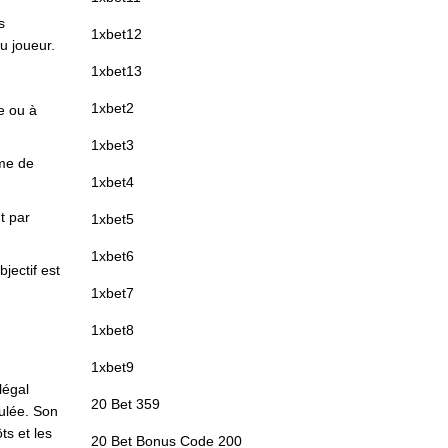
s
1xbet12
u joueur.
1xbet13
1xbet2
e ou à
1xbet3
me de
1xbet4
t par
1xbet5
1xbet6
jectif est
1xbet7
1xbet8
1xbet9
légal
20 Bet 359
ulée. Son
ts et les
20 Bet Bonus Code 200