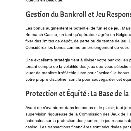
Gestion du Bankroll et Jeu Respon
Les bonus augmentent le potentiel de fun et de jeu. Mais
Betmatch Casino, en tant qu’opérateur agréé en Belgique, 
fixer des limites de dépôt, de perte ou de temps de jeu. Uti
Considérez les bonus comme un prolongement de votre b
Une excellente stratégie tient à diviser votre bankroll en
tenant compte de la volatilité des jeux que vous sélectio
jouer de manière irréfléchie juste pour “activer” le bonus. 
votre propre discipline, sont là pour sauvegarder cet équi
Protection et Équité : La Base de la 
Avant de s’aventurer dans les bonus et le plaisir, tout jou
supervision rigoureuse de la Commission des Jeux de H
nationales sur la protection des joueurs, le jeu responsabl
casino. Les transactions financières sont sécurisées par