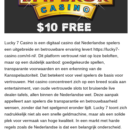
Lucky 7 Casino is een digitaal casino dat Nederlandse spelers
een uitgebreide en betrouwbare ervaring levert
https://lucky7-
casino.com/nl-nl/
. Dit platform vertrouwt niet op loze beloften,
maar op een duidelijk aanbod: goedgekeurde spellen,
transparante voorwaarden en een erkenning van de
Kansspelautoriteit. Dat betekent voor veel spelers de basis voor
vertrouwen. Het casino concentreert zich op een breed scala aan
entertainment, van oude vertrouwde slots tot bruisende live
dealer-tafels, allen binnen de Nederlandse wet. Deze aanpak
appelleert aan spelers die transparantie en betrouwbaarheid
wensen, zonder dat het spelgenot eronder lijdt. Lucky 7 toont zich
nadrukkelijk niet als een snelle geldmachine, maar als een solide
plek voor vermaak van hoge kwaliteit. In een markt met harde
regels zoals de Nederlandse is dat een belangrijk onderscheid.