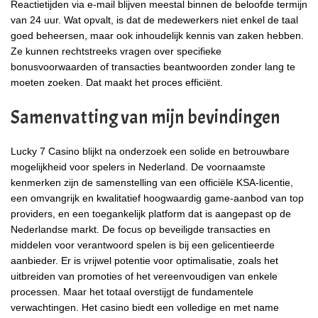
Reactietijden via e-mail blijven meestal binnen de beloofde termijn
van 24 uur. Wat opvalt, is dat de medewerkers niet enkel de taal
goed beheersen, maar ook inhoudelijk kennis van zaken hebben.
Ze kunnen rechtstreeks vragen over specifieke
bonusvoorwaarden of transacties beantwoorden zonder lang te
moeten zoeken. Dat maakt het proces efficiënt.
Samenvatting van mijn bevindingen
Lucky 7 Casino blijkt na onderzoek een solide en betrouwbare
mogelijkheid voor spelers in Nederland. De voornaamste
kenmerken zijn de samenstelling van een officiële KSA-licentie,
een omvangrijk en kwalitatief hoogwaardig game-aanbod van top
providers, en een toegankelijk platform dat is aangepast op de
Nederlandse markt. De focus op beveiligde transacties en
middelen voor verantwoord spelen is bij een gelicentieerde
aanbieder. Er is vrijwel potentie voor optimalisatie, zoals het
uitbreiden van promoties of het vereenvoudigen van enkele
processen. Maar het totaal overstijgt de fundamentele
verwachtingen. Het casino biedt een volledige en met name