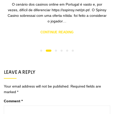
O cenário dos casinos online em Portugal é vasto e, por
vezes, difícil de diferenciar https://sspinsy.net/pt-pt/. O Spinsy
Casino sobressai com uma oferta nítida: foi feito a considerar
o jogador…
CONTINUE READING
LEAVE A REPLY
Your email address will not be published.
Required fields are
marked
*
Comment
*