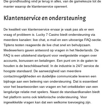
Die grondhouding vind je terug in alles, van de gamekeuze tot de
manier waarop de klantenservice opereert.
Klantenservice en ondersteuning
De kwaliteit van klantenservice ervaar je vaak pas als er een
vraag of probleem is. Lucky 7 Casino biedt ondersteuning via
meerdere kanalen: live chat, e-mail en een uitvoerige FAQ-sectie.
Tijdens testen reageerde de live chat snel en behulpzaam.
Medewerkers gaven antwoord op vragen in het Nederlands. De
FAQ is een uitstekend startpunt voor veelgestelde vragen over
accounts, bonussen en betalingen. Een punt om in de gaten te
houden is de beschikbaarheid. In de industrie is 24/7 service de
hoogste standaard. De aanwezigheid van meerdere
contactmogelijkheden en duidelijke communicatie leveren een
bijdrage aan een beleving van ondersteuning. Dat is essentieel
voor het beantwoorden van vragen en het ontwikkelen van een
langdurige relatie met spelers. Naast de standaardkanalen biedt
het platform soms ook telefonische ondersteuning. Voor
ingewikkelde vragen kan dat een welkome toevoeging zijn.