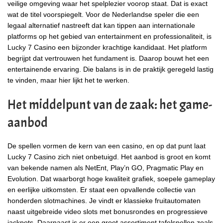
veilige omgeving waar het spelplezier voorop staat. Dat is exact
wat de titel voorspiegelt. Voor de Nederlandse speler die een
legaal alternatief nastreeft dat kan tippen aan internationale
platforms op het gebied van entertainment en professionaliteit, is
Lucky 7 Casino een bijzonder krachtige kandidaat. Het platform
begrijpt dat vertrouwen het fundament is. Daarop bouwt het een
entertainende ervaring. Die balans is in de praktijk geregeld lastig
te vinden, maar hier lijkt het te werken.
Het middelpunt van de zaak: het game-
aanbod
De spellen vormen de kern van een casino, en op dat punt laat
Lucky 7 Casino zich niet onbetuigd. Het aanbod is groot en komt
van bekende namen als NetEnt, Play’n GO, Pragmatic Play en
Evolution. Dat waarborgt hoge kwaliteit grafiek, soepele gameplay
en eerlijke uitkomsten. Er staat een opvallende collectie van
honderden slotmachines. Je vindt er klassieke fruitautomaten
naast uitgebreide video slots met bonusrondes en progressieve
jackpots. Daarnaast is er een groot assortiment tafelspellen zoals