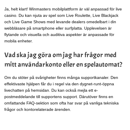
Ja, helt klart! Winmasters mobilplattform är väl anpassad för live
casino. Du kan njuta av spel som Live Roulette, Live Blackjack
och Live Game Shows med levande dealers omedelbart i din
webbläsare på smartphone eller surfplatta. Upplevelsen är
flytande och visuella och auditiva aspekter är anpassade för
mobila enheter.
Vad ska jag göra om jag har frågor med
mitt användarkonto eller en spelautomat?
Om du stöter på svårigheter finns många supportkanaler. Den
effektivaste hjälpen får du i regel via den dygnet-runt-öppna
livechatten på hemsidan. Du kan också mejla ett e-
postmeddelande till supportens support. Därutöver finns en
omfattande FAQ-sektion som ofta har svar på vanliga tekniska
frågor och kontorelaterade ärenden.