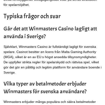
för spelarnöjdhet.
Typiska frågor och svar
Går det att Winmasters Casino lagligt att
använda i Sverige?
Självklart, Winmasters Casino är fullständigt lagligt för svenska
spelare. Casinot besitter en licens från Malta Gaming Authority
(MGA), vilket är en av EU:s högst ansedda tillsynsmyndigheter.
De uppfyller strikta regler för spelarskydd och rättvisa spel, vilket
gör det gör en pålitlig och legitim plattform för användare boende i
Sverige.
Vilka typer av betalmetoder erbjuder
Winmasters för svenska användare?
Winmasters erbjuder många populära och säkra betalmetoder