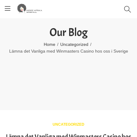
Our Blog
Home
Uncategorized
Lämna det Vanliga med Winmasters Casino hos oss i Sverige
UNCATEGORIZED
Lämna det Vanliga med Winmasters Casino hos