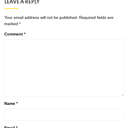
LEAVE A REPLY
Your email address will not be published.
Required fields are
marked
*
Comment
*
Name
*
Email
*