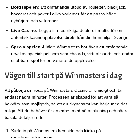
Bordsspelen:
Ett omfattande utbud av rouletter, blackjack,
baccarat och poker i olika varianter för att passa både
nybörjare och veteraner.
Live Casino:
Logga in med riktiga dealers i realtid för en
autentisk kasinoupplevelse direkt från din hemmiljö i Sverige.
Specialspelen & Mer:
Winmasters har även ett omfattande
urval av specialspel som scratchcards, virtual sports och andra
snabbare spel för en varierande upplevelse.
Vägen till start på Winmasters i dag
Att påbörja sin resa på Winmasters Casino är smidigt och tar
endast några minuter. Processen är skapad för att vara så
bekväm som möjligtvis, så att du skyndsamt kan börja med det
roliga. Allt du behöver är en enhet med nätanslutning och några
basala detaljer redo.
Surfa in på Winmasters hemsida och klicka på
registreringsknappen.