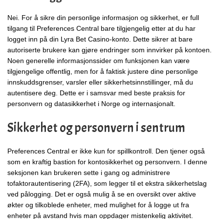
Nei. For å sikre din personlige informasjon og sikkerhet, er full
tilgang til Preferences Central bare tilgjengelig etter at du har
logget inn på din Lyra Bet Casino-konto. Dette sikrer at bare
autoriserte brukere kan gjøre endringer som innvirker på kontoen.
Noen generelle informasjonssider om funksjonen kan være
tilgjengelige offentlig, men for å faktisk justere dine personlige
innskuddsgrenser, varsler eller sikkerhetsinnstillinger, må du
autentisere deg. Dette er i samsvar med beste praksis for
personvern og datasikkerhet i Norge og internasjonalt.
Sikkerhet og personvern i sentrum
Preferences Central er ikke kun for spillkontroll. Den tjener også
som en kraftig bastion for kontosikkerhet og personvern. I denne
seksjonen kan brukeren sette i gang og administrere
tofaktorautentisering (2FA), som legger til et ekstra sikkerhetslag
ved pålogging. Det er også mulig å se en oversikt over aktive
økter og tilkoblede enheter, med mulighet for å logge ut fra
enheter på avstand hvis man oppdager mistenkelig aktivitet.