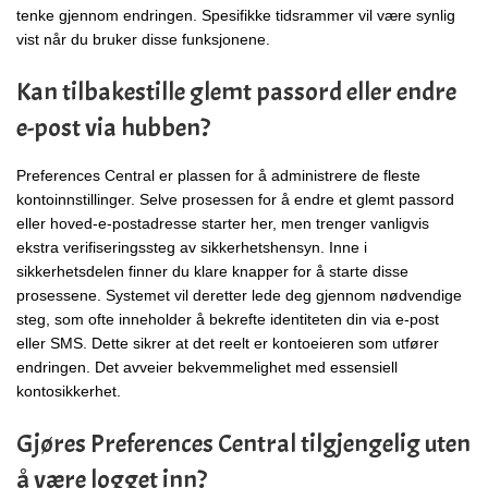
tenke gjennom endringen. Spesifikke tidsrammer vil være synlig
vist når du bruker disse funksjonene.
Kan tilbakestille glemt passord eller endre
e-post via hubben?
Preferences Central er plassen for å administrere de fleste
kontoinnstillinger. Selve prosessen for å endre et glemt passord
eller hoved-e-postadresse starter her, men trenger vanligvis
ekstra verifiseringssteg av sikkerhetshensyn. Inne i
sikkerhetsdelen finner du klare knapper for å starte disse
prosessene. Systemet vil deretter lede deg gjennom nødvendige
steg, som ofte inneholder å bekrefte identiteten din via e-post
eller SMS. Dette sikrer at det reelt er kontoeieren som utfører
endringen. Det avveier bekvemmelighet med essensiell
kontosikkerhet.
Gjøres Preferences Central tilgjengelig uten
å være logget inn?