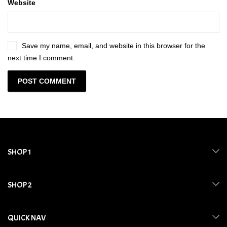
Website
Save my name, email, and website in this browser for the
next time I comment.
SHOP 1
SHOP 2
QUICK NAV