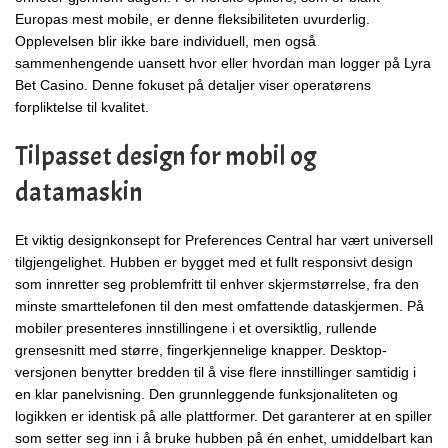
Europas mest mobile, er denne fleksibiliteten uvurderlig.
Opplevelsen blir ikke bare individuell, men også
sammenhengende uansett hvor eller hvordan man logger på Lyra
Bet Casino. Denne fokuset på detaljer viser operatørens
forpliktelse til kvalitet.
Tilpasset design for mobil og
datamaskin
Et viktig designkonsept for Preferences Central har vært universell
tilgjengelighet. Hubben er bygget med et fullt responsivt design
som innretter seg problemfritt til enhver skjermstørrelse, fra den
minste smarttelefonen til den mest omfattende dataskjermen. På
mobiler presenteres innstillingene i et oversiktlig, rullende
grensesnitt med større, fingerkjennelige knapper. Desktop-
versjonen benytter bredden til å vise flere innstillinger samtidig i
en klar panelvisning. Den grunnleggende funksjonaliteten og
logikken er identisk på alle plattformer. Det garanterer at en spiller
som setter seg inn i å bruke hubben på én enhet, umiddelbart kan