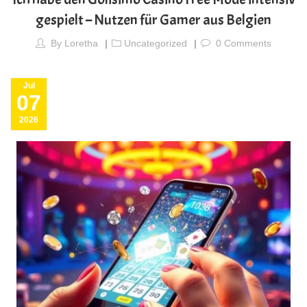
gespielt – Nutzen für Gamer aus Belgien
By
Loretha
Uncategorized
0
Comments
Jul
07
2026