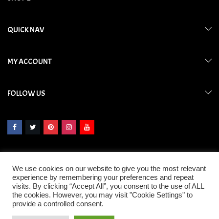
QUICK NAV
MY ACCOUNT
FOLLOW US
We use cookies on our website to give you the most relevant
experience by remembering your preferences and repeat
visits. By clicking “Accept All”, you consent to the use of ALL
the cookies. However, you may visit "Cookie Settings" to
Insideafrika.store © 2020 by Inside Afrika All Rights Reserved.
provide a controlled consent.