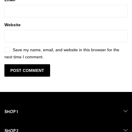
Website
Save my name, email, and website in this browser for the
next time I comment.
SHOP 1
SHOP 2