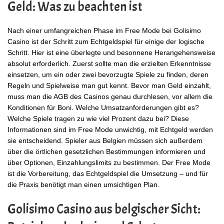
Geld: Was zu beachten ist
Nach einer umfangreichen Phase im Free Mode bei Golisimo
Casino ist der Schritt zum Echtgeldspiel für einige der logische
Schritt. Hier ist eine überlegte und besonnene Herangehensweise
absolut erforderlich. Zuerst sollte man die erzielten Erkenntnisse
einsetzen, um ein oder zwei bevorzugte Spiele zu finden, deren
Regeln und Spielweise man gut kennt. Bevor man Geld einzahlt,
muss man die AGB des Casinos genau durchlesen, vor allem die
Konditionen für Boni. Welche Umsatzanforderungen gibt es?
Welche Spiele tragen zu wie viel Prozent dazu bei? Diese
Informationen sind im Free Mode unwichtig, mit Echtgeld werden
sie entscheidend. Spieler aus Belgien müssen sich außerdem
über die örtlichen gesetzlichen Bestimmungen informieren und
über Optionen, Einzahlungslimits zu bestimmen. Der Free Mode
ist die Vorbereitung, das Echtgeldspiel die Umsetzung – und für
die Praxis benötigt man einen umsichtigen Plan.
Golisimo Casino aus belgischer Sicht: