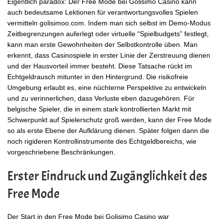
Eigentlich paradox: Der Free Mode bei Golisimo Casino kann
auch bedeutsame Lektionen für verantwortungsvolles Spielen
vermitteln
golisimoo.com
. Indem man sich selbst im Demo-Modus
Zeitbegrenzungen auferlegt oder virtuelle “Spielbudgets” festlegt,
kann man erste Gewohnheiten der Selbstkontrolle üben. Man
erkennt, dass Casinospiele in erster Linie der Zerstreuung dienen
und der Hausvorteil immer besteht. Diese Tatsache rückt im
Echtgeldrausch mitunter in den Hintergrund. Die risikofreie
Umgebung erlaubt es, eine nüchterne Perspektive zu entwickeln
und zu verinnerlichen, dass Verluste eben dazugehören. Für
belgische Spieler, die in einem stark kontrollierten Markt mit
Schwerpunkt auf Spielerschutz groß werden, kann der Free Mode
so als erste Ebene der Aufklärung dienen. Später folgen dann die
noch rigideren Kontrollinstrumente des Echtgeldbereichs, wie
vorgeschriebene Beschränkungen.
Erster Eindruck und Zugänglichkeit des
Free Mode
Der Start in den Free Mode bei Golisimo Casino war