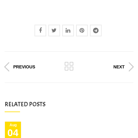
PREVIOUS
NEXT
RELATED POSTS
Aug
04