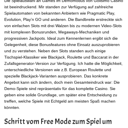
Die Spielauswahl an Games im Demomodus von Golisimo Casino
ist beeindruckend. Mir standen zur Verfügung auf zahlreiche
Spielautomaten von bekannten Anbietern wie Pragmatic Play,
Evolution, Play’n GO und anderen. Die Bandbreite erstreckte sich
von einfachen Slots mit drei Walzen bis zu modernen Video-Slots
mit komplexen Bonusrunden, Megaways-Mechaniken und
progressiven Jackpots. Ideal zum Kennenlernen ergibt sich die
Gelegenheit, diese Bonusfeatures ohne Einsatz auszuprobieren
und zu verstehen. Neben den Slots standen auch einige
Tischspiel-Klassiker wie Blackjack, Roulette und Baccarat in der
Zufallsgenerator-Version zur Verfügung. Ich hatte die Möglichkeit,
unterschiedliche Versionen wie z.B. European Roulette und
spezielle Blackjack-Varianten ausprobieren. Das konkrete
Angebot kann sich ändern, doch mein Gesamteindruck war: Die
Demo-Spiele sind repräsentativ für das komplette Casino. Sie
geben eine solide Grundlage, um später eine Entscheidung zu
treffen, welche Spiele mit Echtgeld am meisten Spaß machen
könnten.
Schritt vom Free Mode zum Spiel um