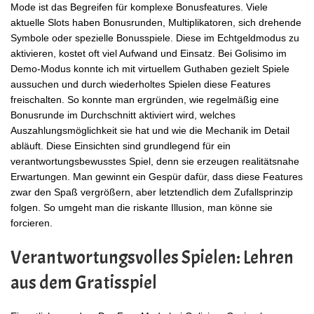
Mode ist das Begreifen für komplexe Bonusfeatures. Viele
aktuelle Slots haben Bonusrunden, Multiplikatoren, sich drehende
Symbole oder spezielle Bonusspiele. Diese im Echtgeldmodus zu
aktivieren, kostet oft viel Aufwand und Einsatz. Bei Golisimo im
Demo-Modus konnte ich mit virtuellem Guthaben gezielt Spiele
aussuchen und durch wiederholtes Spielen diese Features
freischalten. So konnte man ergründen, wie regelmäßig eine
Bonusrunde im Durchschnitt aktiviert wird, welches
Auszahlungsmöglichkeit sie hat und wie die Mechanik im Detail
abläuft. Diese Einsichten sind grundlegend für ein
verantwortungsbewusstes Spiel, denn sie erzeugen realitätsnahe
Erwartungen. Man gewinnt ein Gespür dafür, dass diese Features
zwar den Spaß vergrößern, aber letztendlich dem Zufallsprinzip
folgen. So umgeht man die riskante Illusion, man könne sie
forcieren.
Verantwortungsvolles Spielen: Lehren
aus dem Gratisspiel