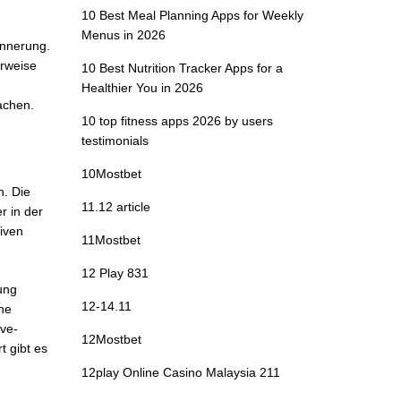
10 Best Meal Planning Apps for Weekly
Menus in 2026
innerung.
erweise
10 Best Nutrition Tracker Apps for a
Healthier You in 2026
achen.
10 top fitness apps 2026 by users
testimonials
10Mostbet
n. Die
11.12 article
r in der
tiven
11Mostbet
12 Play 831
ung
12-14.11
che
ive-
12Mostbet
t gibt es
12play Online Casino Malaysia 211