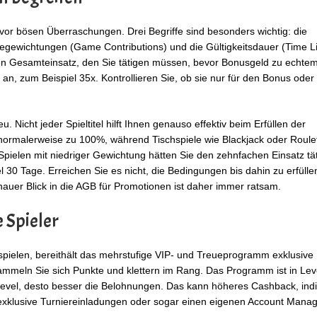
 vor bösen Überraschungen. Drei Begriffe sind besonders wichtig: die
gewichtungen (Game Contributions) und die Gültigkeitsdauer (Time Li
en Gesamteinsatz, den Sie tätigen müssen, bevor Bonusgeld zu echtem
r an, zum Beispiel 35x. Kontrollieren Sie, ob sie nur für den Bonus oder
eu
. Nicht jeder Spieltitel hilft Ihnen genauso effektiv beim Erfüllen der
rmalerweise zu 100%, während Tischspiele wie Blackjack oder Roulett
Spielen mit niedriger Gewichtung hätten Sie den zehnfachen Einsatz tä
l 30 Tage. Erreichen Sie es nicht, die Bedingungen bis dahin zu erfülle
nauer Blick in die AGB für Promotionen ist daher immer ratsam.
 Spieler
 spielen, bereithält das mehrstufige VIP- und Treueprogramm exklusive
ammeln Sie sich Punkte und klettern im Rang. Das Programm ist in Lev
s Level, desto besser die Belohnungen. Das kann höheres Cashback, indi
exklusive Turniereinladungen oder sogar einen eigenen Account Mana