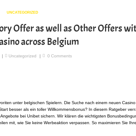
UNCATEGORIZED
ry Offer as well as Other Offers wi
asino across Belgium
Uncategorized
0
Comments
oriten unter belgischen Spielern. Die Suche nach einem neuen Casino 
Start besser als ein toller Willkommensbonus? In diesem Ratgeber verr
 Angebote bei Unibet sichern. Wir klären die wichtigsten Bonusbedingu
ilen mit, wie Sie keine Werbeaktion verpassen. So maximieren Sie Ihr