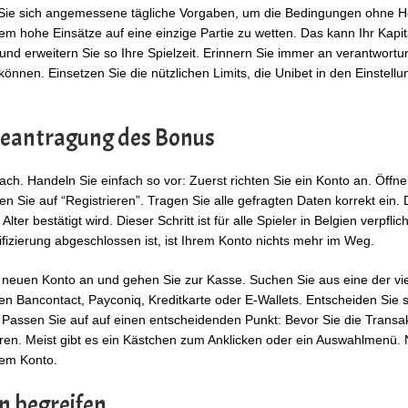
en Sie sich angemessene tägliche Vorgaben, um die Bedingungen ohne H
rem hohe Einsätze auf eine einzige Partie zu wetten. Das kann Ihr Kapit
und erweitern Sie so Ihre Spielzeit. Erinnern Sie immer an verantwortu
önnen. Einsetzen Sie die nützlichen Limits, die Unibet in den Einstellu
 Beantragung des Bonus
ch. Handeln Sie einfach so vor: Zuerst richten Sie ein Konto an. Öffne
en Sie auf “Registrieren”. Tragen Sie alle gefragten Daten korrekt ein. 
ter bestätigt wird. Dieser Schritt ist für alle Spieler in Belgien verpfli
ifizierung abgeschlossen ist, ist Ihrem Konto nichts mehr im Weg.
em neuen Konto an und gehen Sie zur Kasse. Suchen Sie aus eine der vi
 Bancontact, Payconiq, Kreditkarte oder E-Wallets. Entscheiden Sie s
 Passen Sie auf auf einen entscheidenden Punkt: Bevor Sie die Transa
ren. Meist gibt es ein Kästchen zum Anklicken oder ein Auswahlmenü.
rem Konto.
n begreifen