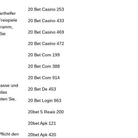
20 Bet Casino 253
rthelfer
reispiele
20 Bet Casino 433
ogramm,
20 Bet Casino 469
Sie
20 Bet Casino 472
20 Bet Com 199
20 Bet Com 388
20 Bet Com 914
 Kasse und
20 Bet De 453
 das
ten Sie,
20 Bet Login 863
20bet 5 Reais 200
20bet Apk 121
flicht den
20bet Apk 420