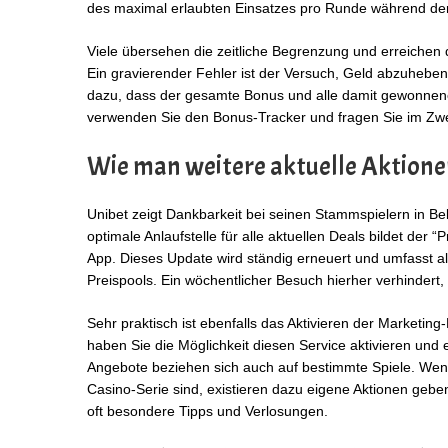
des maximal erlaubten Einsatzes pro Runde während der
Viele übersehen die zeitliche Begrenzung und erreichen 
Ein gravierender Fehler ist der Versuch, Geld abzuhebe
dazu, dass der gesamte Bonus und alle damit gewonnene
verwenden Sie den Bonus-Tracker und fragen Sie im Zwe
Wie man weitere aktuelle Aktione
Unibet zeigt Dankbarkeit bei seinen Stammspielern in B
optimale Anlaufstelle für alle aktuellen Deals bildet der
App. Dieses Update wird ständig erneuert und umfasst alle
Preispools. Ein wöchentlicher Besuch hierher verhindert
Sehr praktisch ist ebenfalls das Aktivieren der Marketi
haben Sie die Möglichkeit diesen Service aktivieren und
Angebote beziehen sich auch auf bestimmte Spiele. Wenn
Casino-Serie sind, existieren dazu eigene Aktionen geben
oft besondere Tipps und Verlosungen.