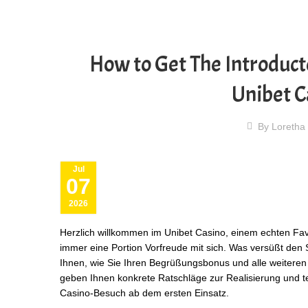
How to Get The Introducto
Unibet C
By
Loretha
Jul
07
2026
Herzlich willkommen im Unibet Casino, einem echten Fav
immer eine Portion Vorfreude mit sich. Was versüßt den 
Ihnen, wie Sie Ihren Begrüßungsbonus und alle weiteren
geben Ihnen konkrete Ratschläge zur Realisierung und te
Casino-Besuch ab dem ersten Einsatz.