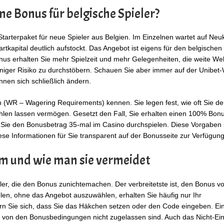
e Bonus für belgische Spieler?
tarterpaket für neue Spieler aus Belgien. Im Einzelnen wartet auf Neu
rtkapital deutlich aufstockt. Das Angebot ist eigens für den belgischen
nus erhalten Sie mehr Spielzeit und mehr Gelegenheiten, die weite Wel
weniger Risiko zu durchstöbern. Schauen Sie aber immer auf der Unibet
nnen sich schließlich ändern.
n (WR – Wagering Requirements) kennen. Sie legen fest, wie oft Sie d
en lassen vermögen. Gesetzt den Fall, Sie erhalten einen 100% Bonu
Sie den Bonusbetrag 35-mal im Casino durchspielen. Diese Vorgaben 
diese Informationen für Sie transparent auf der Bonusseite zur Verfügung
im und wie man sie vermeidet
er, die den Bonus zunichtemachen. Der verbreitetste ist, den Bonus vo
hlen, ohne das Angebot auszuwählen, erhalten Sie häufig nur Ihr
n Sie sich, dass Sie das Häkchen setzen oder den Code eingeben. Ein
die von den Bonusbedingungen nicht zugelassen sind. Auch das Nicht-Ei