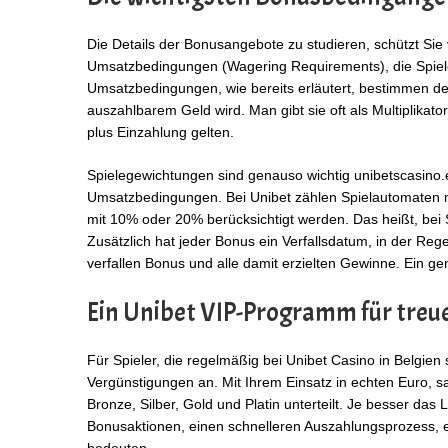
Die Details der Bonusangebote zu studieren, schützt Sie
Umsatzbedingungen (Wagering Requirements), die Spiele
Umsatzbedingungen, wie bereits erläutert, bestimmen d
auszahlbarem Geld wird. Man gibt sie oft als Multiplikato
plus Einzahlung gelten.
Spielegewichtungen sind genauso wichtig
unibetscasino.
Umsatzbedingungen. Bei Unibet zählen Spielautomaten no
mit 10% oder 20% berücksichtigt werden. Das heißt, bei 
Zusätzlich hat jeder Bonus ein Verfallsdatum, in der Rege
verfallen Bonus und alle damit erzielten Gewinne. Ein ge
Ein Unibet VIP-Programm für treue
Für Spieler, die regelmäßig bei Unibet Casino in Belgien
Vergünstigungen an. Mit Ihrem Einsatz in echten Euro, s
Bronze, Silber, Gold und Platin unterteilt. Je besser da
Bonusaktionen, einen schnelleren Auszahlungsprozess, 
bedeuten.