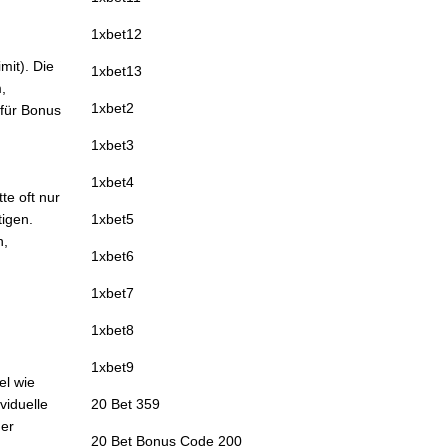
1xbet12
mit). Die
1xbet13
,
1xbet2
 für Bonus
1xbet3
1xbet4
e oft nur
1xbet5
tigen.
n,
1xbet6
1xbet7
1xbet8
1xbet9
el wie
viduelle
20 Bet 359
ger
20 Bet Bonus Code 200