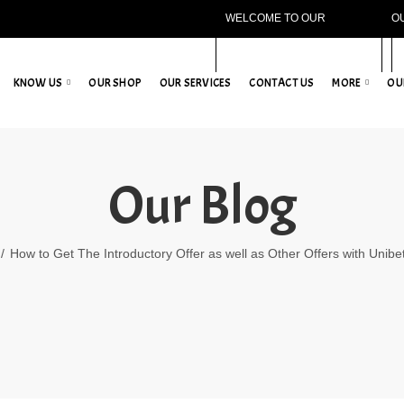
WELCOME TO OUR
O
WEBSITE!
KNOW US
OUR SHOP
OUR SERVICES
CONTACT US
MORE
OU
Our Blog
How to Get The Introductory Offer as well as Other Offers with Unib