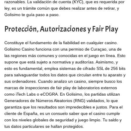
razonables. La validación de cuenta (KYC), que es requerida por
ley, es un trámite común que debes realizar antes de retirar, y
Golisimo te guía paso a paso.
Protección, Autorizaciones y Fair Play
Constituye el fundamento de la fiabilidad en cualquier casino.
Golisimo Casino funciona con una permiso de Curaçao, una de
las regiones más comunes y conocidas en el juego en línea. Esto
supone que está sujeto a normativa y auditorías. Asimismo, y
esto es fundamental, emplea sistemas de cifrado SSL de 256 bits
para salvaguardar todos los datos que circulan entre tu aparato y
sus ordenadores. Cuando analizo un casino, siempre busco los
marcas de inspecciones de fair play de laboratorios externos
como iTech Labs o eCOGRA. En Golisimo, los partidas utilizan
Generadores de Números Aleatorios (RNG) validados, lo que
garantiza que los resultados son impredecibles e justos. Para el
cliente de España, es un consuelo saber que el casino cumple
con los niveles globales de seguridad y juego limpio. Tu saldo y
tus datos particulares se hallan protegidos.