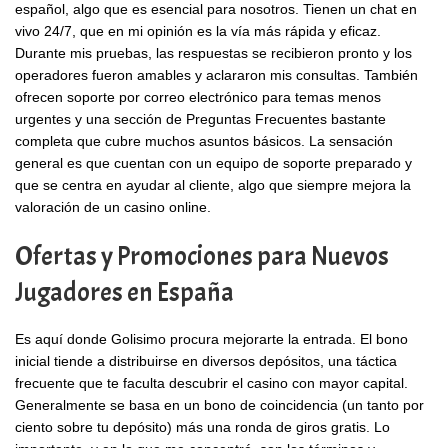
español, algo que es esencial para nosotros. Tienen un chat en
vivo 24/7, que en mi opinión es la vía más rápida y eficaz.
Durante mis pruebas, las respuestas se recibieron pronto y los
operadores fueron amables y aclararon mis consultas. También
ofrecen soporte por correo electrónico para temas menos
urgentes y una sección de Preguntas Frecuentes bastante
completa que cubre muchos asuntos básicos. La sensación
general es que cuentan con un equipo de soporte preparado y
que se centra en ayudar al cliente, algo que siempre mejora la
valoración de un casino online.
Ofertas y Promociones para Nuevos
Jugadores en España
Es aquí donde Golisimo procura mejorarte la entrada. El bono
inicial tiende a distribuirse en diversos depósitos, una táctica
frecuente que te faculta descubrir el casino con mayor capital.
Generalmente se basa en un bono de coincidencia (un tanto por
ciento sobre tu depósito) más una ronda de giros gratis. Lo