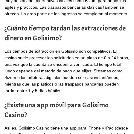
muy destacado, alternativas locales como Bizum para depósitos
ágiles y prácticos. Las traspasos bancarias clásicas también se
ofrecen. La gran parte de los ingresos se completan al momento.
¿Cuánto tiempo tardan las extracciones de
dinero en Golisimo?
Los tiempos de extracción en Golisimo son competitivos. El
casino suele procesar las solicitudes en un plazo de 0 a 24 horas,
una vez que la cuenta se encuentra verificada. El tiempo total
luego depende del método de pago que elijas. Sistemas como
Bizum o los billeteras digitales pueden ser casi instantáneos,
mientras que las plásticos o las traspasos bancarias pueden
tardar entre 1 y 5 días hábiles.
¿Existe una app móvil para Golisimo
Casino?
Así es. Golisimo Casino tiene una app para iPhone y iPad (desde