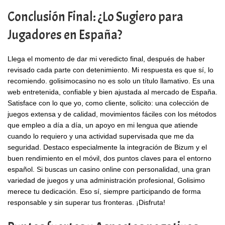
Conclusión Final: ¿Lo Sugiero para
Jugadores en España?
Llega el momento de dar mi veredicto final, después de haber
revisado cada parte con detenimiento. Mi respuesta es que sí, lo
recomiendo.
golisimocasino
no es solo un título llamativo. Es una
web entretenida, confiable y bien ajustada al mercado de España.
Satisface con lo que yo, como cliente, solicito: una colección de
juegos extensa y de calidad, movimientos fáciles con los métodos
que empleo a día a día, un apoyo en mi lengua que atiende
cuando lo requiero y una actividad supervisada que me da
seguridad. Destaco especialmente la integración de Bizum y el
buen rendimiento en el móvil, dos puntos claves para el entorno
español. Si buscas un casino online con personalidad, una gran
variedad de juegos y una administración profesional, Golisimo
merece tu dedicación. Eso sí, siempre participando de forma
responsable y sin superar tus fronteras. ¡Disfruta!