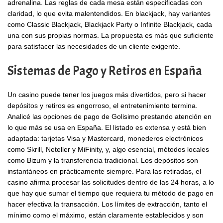
adrenalina. Las reglas de cada mesa están especificadas con
claridad, lo que evita malentendidos. En blackjack, hay variantes
como Classic Blackjack, Blackjack Party o Infinite Blackjack, cada
una con sus propias normas. La propuesta es más que suficiente
para satisfacer las necesidades de un cliente exigente.
Sistemas de Pago y Retiros en España
Un casino puede tener los juegos más divertidos, pero si hacer
depósitos y retiros es engorroso, el entretenimiento termina.
Analicé las opciones de pago de Golisimo prestando atención en
lo que más se usa en España. El listado es extensa y está bien
adaptada: tarjetas Visa y Mastercard, monederos electrónicos
como Skrill, Neteller y MiFinity, y, algo esencial, métodos locales
como Bizum y la transferencia tradicional. Los depósitos son
instantáneos en prácticamente siempre. Para las retiradas, el
casino afirma procesar las solicitudes dentro de las 24 horas, a lo
que hay que sumar el tiempo que requiera tu método de pago en
hacer efectiva la transacción. Los límites de extracción, tanto el
mínimo como el máximo, están claramente establecidos y son