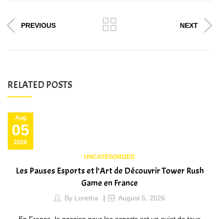
PREVIOUS
NEXT
RELATED POSTS
Aug
05
2026
UNCATEGORIZED
ir Tower Rush
Spinsy Casino – Criação para os Autênt
de Casino em Portugal
26
By
Loretha
August 5, 20