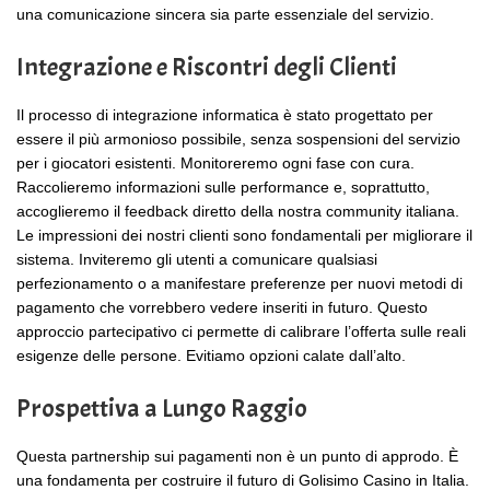
una comunicazione sincera sia parte essenziale del servizio.
Integrazione e Riscontri degli Clienti
Il processo di integrazione informatica è stato progettato per
essere il più armonioso possibile, senza sospensioni del servizio
per i giocatori esistenti. Monitoreremo ogni fase con cura.
Raccolieremo informazioni sulle performance e, soprattutto,
accoglieremo il feedback diretto della nostra community italiana.
Le impressioni dei nostri clienti sono fondamentali per migliorare il
sistema. Inviteremo gli utenti a comunicare qualsiasi
perfezionamento o a manifestare preferenze per nuovi metodi di
pagamento che vorrebbero vedere inseriti in futuro. Questo
approccio partecipativo ci permette di calibrare l’offerta sulle reali
esigenze delle persone. Evitiamo opzioni calate dall’alto.
Prospettiva a Lungo Raggio
Questa partnership sui pagamenti non è un punto di approdo. È
una fondamenta per costruire il futuro di Golisimo Casino in Italia.