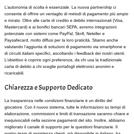
L’autonomia di scolta è essenziale. La nuova partnership ci
consente di offrire un ventaglio di metodi di pagamento più ampio
e mirato. Oltre alle carte di credito e debito internazionali (Visa,
Mastercard) e ai bonifici bancari SEPA, avremo integrazioni
potenziate con sistemi come PayPal, Skrill, Neteller e
Paysafecard, molto diffusi per la loro praticità. Stiamo anche
valutando l’aggiunta di soluzioni di pagamento via smartphone e
di circuiti italiani specifici, ascoltando i feedback dei nostri utenti.
L’obiettivo è coprire ogni preferenza, da chi usa la tradizionale
carta di debito a chi sceglie portafogli elettronici anonimi e
ricaricabili.
Chiarezza e Supporto Dedicato
La trasparenza nelle condizioni finanziarie è un diritto del
giocatore. Con il nuovo sistema, tutte le informazioni su tempi di
elaborazione, commissioni e limiti di transazione saranno chiare e
inequivocabili nella sezione pagamenti del sito. Inoltre, abbiamo
migliorato il canale di supporto per le questioni finanziarie. Il
nostro team di assistenza clienti, già disponibile in italiano, ha