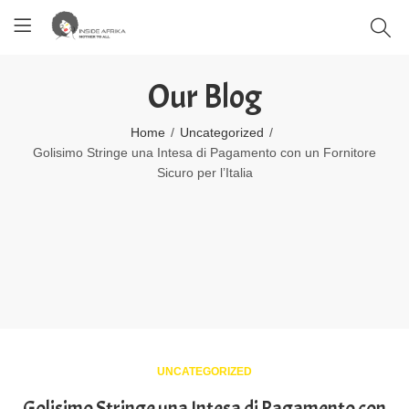
Our Blog
Home
Uncategorized
Golisimo Stringe una Intesa di Pagamento con un Fornitore
Sicuro per l’Italia
UNCATEGORIZED
Golisimo Stringe una Intesa di Pagamento con