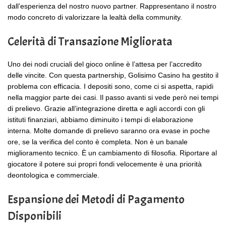
dall’esperienza del nostro nuovo partner. Rappresentano il nostro
modo concreto di valorizzare la lealtà della community.
Celerità di Transazione Migliorata
Uno dei nodi cruciali del gioco online è l’attesa per l’accredito
delle vincite. Con questa partnership, Golisimo Casino ha gestito il
problema con efficacia. I depositi sono, come ci si aspetta, rapidi
nella maggior parte dei casi. Il passo avanti si vede però nei tempi
di prelievo. Grazie all’integrazione diretta e agli accordi con gli
istituti finanziari, abbiamo diminuito i tempi di elaborazione
interna. Molte domande di prelievo saranno ora evase in poche
ore, se la verifica del conto è completa. Non è un banale
miglioramento tecnico. È un cambiamento di filosofia. Riportare al
giocatore il potere sui propri fondi velocemente è una priorità
deontologica e commerciale.
Espansione dei Metodi di Pagamento
Disponibili