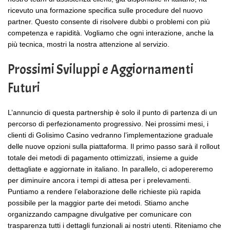
ricevuto una formazione specifica sulle procedure del nuovo
partner. Questo consente di risolvere dubbi o problemi con più
competenza e rapidità. Vogliamo che ogni interazione, anche la
più tecnica, mostri la nostra attenzione al servizio.
Prossimi Sviluppi e Aggiornamenti
Futuri
L’annuncio di questa partnership è solo il punto di partenza di un
percorso di perfezionamento progressivo. Nei prossimi mesi, i
clienti di Golisimo Casino vedranno l’implementazione graduale
delle nuove opzioni sulla piattaforma. Il primo passo sarà il rollout
totale dei metodi di pagamento ottimizzati, insieme a guide
dettagliate e aggiornate in italiano. In parallelo, ci adopereremo
per diminuire ancora i tempi di attesa per i prelevamenti.
Puntiamo a rendere l’elaborazione delle richieste più rapida
possibile per la maggior parte dei metodi. Stiamo anche
organizzando campagne divulgative per comunicare con
trasparenza tutti i dettagli funzionali ai nostri utenti. Riteniamo che