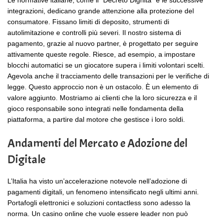
integrazioni, dedicano grande attenzione alla protezione del
consumatore. Fissano limiti di deposito, strumenti di
autolimitazione e controlli più severi. Il nostro sistema di
pagamento, grazie al nuovo partner, è progettato per seguire
attivamente queste regole. Riesce, ad esempio, a impostare
blocchi automatici se un giocatore supera i limiti volontari scelti.
Agevola anche il tracciamento delle transazioni per le verifiche di
legge. Questo approccio non è un ostacolo. È un elemento di
valore aggiunto. Mostriamo ai clienti che la loro sicurezza e il
gioco responsabile sono integrati nelle fondamenta della
piattaforma, a partire dal motore che gestisce i loro soldi.
Andamenti del Mercato e Adozione del
Digitale
L’Italia ha visto un’accelerazione notevole nell’adozione di
pagamenti digitali, un fenomeno intensificato negli ultimi anni.
Portafogli elettronici e soluzioni contactless sono adesso la
norma. Un casino online che vuole essere leader non può