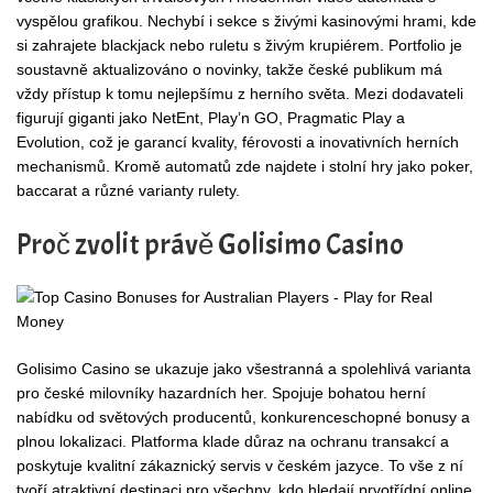
vyspělou grafikou. Nechybí i sekce s živými kasinovými hrami, kde
si zahrajete blackjack nebo ruletu s živým krupiérem. Portfolio je
soustavně aktualizováno o novinky, takže české publikum má
vždy přístup k tomu nejlepšímu z herního světa. Mezi dodavateli
figurují giganti jako NetEnt, Play’n GO, Pragmatic Play a
Evolution, což je garancí kvality, férovosti a inovativních herních
mechanismů. Kromě automatů zde najdete i stolní hry jako poker,
baccarat a různé varianty rulety.
Proč zvolit právě Golisimo Casino
Golisimo Casino se ukazuje jako všestranná a spolehlivá varianta
pro české milovníky hazardních her. Spojuje bohatou herní
nabídku od světových producentů, konkurenceschopné bonusy a
plnou lokalizaci. Platforma klade důraz na ochranu transakcí a
poskytuje kvalitní zákaznický servis v českém jazyce. To vše z ní
tvoří atraktivní destinaci pro všechny, kdo hledají prvotřídní online