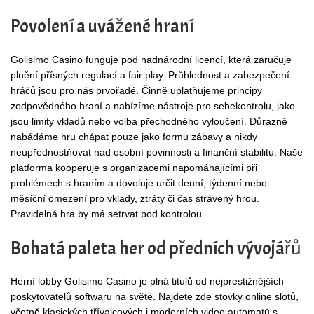
Povolení a uvážené hraní
Golisimo Casino funguje pod nadnárodní licencí, která zaručuje
plnění přísných regulací a fair play. Průhlednost a zabezpečení
hráčů jsou pro nás prvořadé. Činně uplatňujeme principy
zodpovědného hraní a nabízíme nástroje pro sebekontrolu, jako
jsou limity vkladů nebo volba přechodného vyloučení. Důrazně
nabádáme hru chápat pouze jako formu zábavy a nikdy
neupřednostňovat nad osobní povinnosti a finanční stabilitu. Naše
platforma kooperuje s organizacemi napomáhajícími při
problémech s hraním a dovoluje určit denní, týdenní nebo
měsíční omezení pro vklady, ztráty či čas strávený hrou.
Pravidelná hra by má setrvat pod kontrolou.
Bohatá paleta her od předních vývojářů
Herní lobby Golisimo Casino je plná titulů od nejprestižnějších
poskytovatelů softwaru na světě. Najdete zde stovky online slotů,
včetně klasických třívalcových i moderních video automatů s