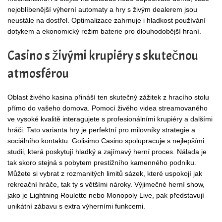
nejoblíbenější výherní automaty a hry s živým dealerem jsou
neustále na dostřel. Optimalizace zahrnuje i hladkost používání
dotykem a ekonomický režim baterie pro dlouhodobější hraní.
Casino s živými krupiéry s skutečnou
atmosférou
Oblast živého kasina přináší ten skutečný zážitek z hracího stolu
přímo do vašeho domova. Pomocí živého videa streamovaného
ve vysoké kvalitě interagujete s profesionálními krupiéry a dalšími
hráči. Tato varianta hry je perfektní pro milovníky strategie a
sociálního kontaktu. Golisimo Casino spolupracuje s nejlepšími
studii, která poskytují hladký a zajímavý herní proces. Nálada je
tak skoro stejná s pobytem prestižního kamenného podniku.
Můžete si vybrat z rozmanitých limitů sázek, které uspokojí jak
rekreační hráče, tak ty s většími nároky. Výjimečné herní show,
jako je Lightning Roulette nebo Monopoly Live, pak představují
unikátní zábavu s extra výherními funkcemi.