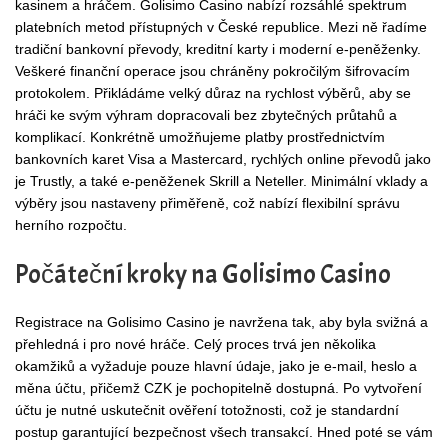
kasinem a hráčem. Golisimo Casino nabízí rozsáhlé spektrum
platebních metod přístupných v České republice. Mezi ně řadíme
tradiční bankovní převody, kreditní karty i moderní e-peněženky.
Veškeré finanční operace jsou chráněny pokročilým šifrovacím
protokolem. Přikládáme velký důraz na rychlost výběrů, aby se
hráči ke svým výhram dopracovali bez zbytečných průtahů a
komplikací. Konkrétně umožňujeme platby prostřednictvím
bankovních karet Visa a Mastercard, rychlých online převodů jako
je Trustly, a také e-peněženek Skrill a Neteller. Minimální vklady a
výběry jsou nastaveny přiměřeně, což nabízí flexibilní správu
herního rozpočtu.
Počáteční kroky na Golisimo Casino
Registrace na Golisimo Casino je navržena tak, aby byla svižná a
přehledná i pro nové hráče. Celý proces trvá jen několika
okamžiků a vyžaduje pouze hlavní údaje, jako je e-mail, heslo a
měna účtu, přičemž CZK je pochopitelně dostupná. Po vytvoření
účtu je nutné uskutečnit ověření totožnosti, což je standardní
postup garantující bezpečnost všech transakcí. Hned poté se vám