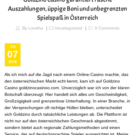
Auszahlungen, üppige Boni und unbegrenzten
Spielspaß in Österreich
By
Loretha
Uncategorized
0
Comments
Jul
07
2026
Als ich mich auf die Jagd nach einem Online-Casino machte, das
den österreichischen Markt echt kennt, kam ich auf Goldzino
Casino
goldzinocasinoo.com
. Unverzüglich war ich von der klaren
Botschaft überzeugt: Hier handelt sich alles um Geschwindigkeit,
Großzügigkeit und grenzenlose Unterhaltung. In einer Branche, in
der Versprechungen oft nichtige Hüllen bleiben, unterscheidet
sich Goldzino durch tatsächliche Leistungen ab. Die Plattform ist
nicht nur auf den österreichischen Geschmack abgestimmt,
sondern bietet auch regionale Zahlungsmethoden und einen
Service, der auf deutschsprachige Spieler ausgerichtet ist. Meine