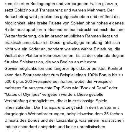
komplizierten Bedingungen und verborgenen Fallen glänzen,
setzt Goldzino auf Transparenz und wahren Mehrwert. Der
Bonusbetrag wird problemlos gutgeschrieben und eröffnet die
Möglichkeit, eine breite Palette von Spielen ohne hohes eigenes
Risiko auszuprobieren. Besonders beeindruckt hat mich die faire
Wettanforderung, die im branchenüblichen Rahmen liegt und
praktisch umsetzbar ist. Dieser großzügige Empfang fühlt sich
nicht wie ein Köder an, sondern wie eine wahre Einladung, die
Vielfalt der Plattform kennenzulernen. Es ist der optimale Beginn
für eine Spielsession, die von Beginn an mit extra
Gewinnmöglichkeiten und längerer Spieldauer punktet. Konkret
kann das Bonusangebot zum Beispiel einen 100% Bonus bis zu
500 € plus 200 Freispiele beinhalten, wobei die Freispiele
meistens für ausgesuchte Top-Slots wie “Book of Dead” oder
“Gates of Olympus” vergeben werden. Diese gezielte
Verknüpfung ermöglicht es, direkt in erstklassige Spiele
hineinzufinden. Die Transparenz zeigt sich in den transparent
dargelegten Wettanforderungen, beispielsweise dem 35-fachen
Umsatz des Bonus und der Einzahlung, was einem realistischen
Industriestandard entspricht und keine unrealistischen