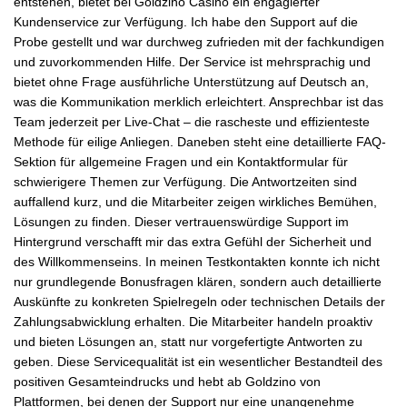
entstehen, bietet bei Goldzino Casino ein engagierter
Kundenservice zur Verfügung. Ich habe den Support auf die
Probe gestellt und war durchweg zufrieden mit der fachkundigen
und zuvorkommenden Hilfe. Der Service ist mehrsprachig und
bietet ohne Frage ausführliche Unterstützung auf Deutsch an,
was die Kommunikation merklich erleichtert. Ansprechbar ist das
Team jederzeit per Live-Chat – die rascheste und effizienteste
Methode für eilige Anliegen. Daneben steht eine detaillierte FAQ-
Sektion für allgemeine Fragen und ein Kontaktformular für
schwierigere Themen zur Verfügung. Die Antwortzeiten sind
auffallend kurz, und die Mitarbeiter zeigen wirkliches Bemühen,
Lösungen zu finden. Dieser vertrauenswürdige Support im
Hintergrund verschafft mir das extra Gefühl der Sicherheit und
des Willkommenseins. In meinen Testkontakten konnte ich nicht
nur grundlegende Bonusfragen klären, sondern auch detaillierte
Auskünfte zu konkreten Spielregeln oder technischen Details der
Zahlungsabwicklung erhalten. Die Mitarbeiter handeln proaktiv
und bieten Lösungen an, statt nur vorgefertigte Antworten zu
geben. Diese Servicequalität ist ein wesentlicher Bestandteil des
positiven Gesamteindrucks und hebt ab Goldzino von
Plattformen, bei denen der Support nur eine unangenehme