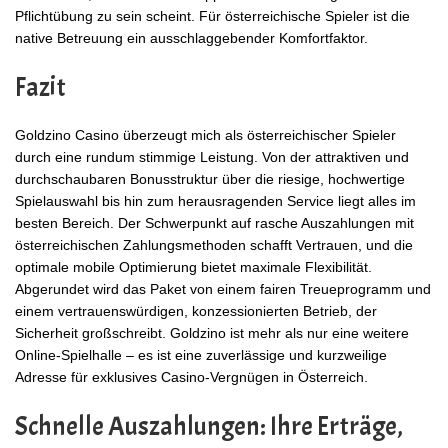
Pflichtübung zu sein scheint. Für österreichische Spieler ist die
native Betreuung ein ausschlaggebender Komfortfaktor.
Fazit
Goldzino Casino überzeugt mich als österreichischer Spieler
durch eine rundum stimmige Leistung. Von der attraktiven und
durchschaubaren Bonusstruktur über die riesige, hochwertige
Spielauswahl bis hin zum herausragenden Service liegt alles im
besten Bereich. Der Schwerpunkt auf rasche Auszahlungen mit
österreichischen Zahlungsmethoden schafft Vertrauen, und die
optimale mobile Optimierung bietet maximale Flexibilität.
Abgerundet wird das Paket von einem fairen Treueprogramm und
einem vertrauenswürdigen, konzessionierten Betrieb, der
Sicherheit großschreibt. Goldzino ist mehr als nur eine weitere
Online-Spielhalle – es ist eine zuverlässige und kurzweilige
Adresse für exklusives Casino-Vergnügen in Österreich.
Schnelle Auszahlungen: Ihre Erträge,