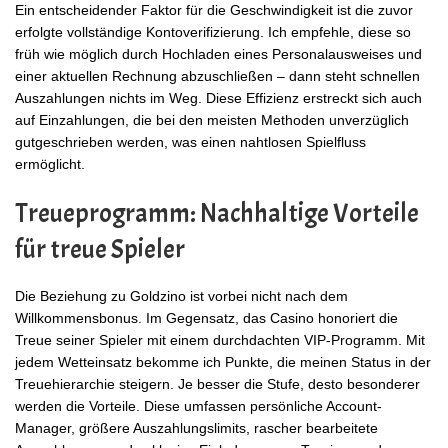
Ein entscheidender Faktor für die Geschwindigkeit ist die zuvor
erfolgte vollständige Kontoverifizierung. Ich empfehle, diese so
früh wie möglich durch Hochladen eines Personalausweises und
einer aktuellen Rechnung abzuschließen – dann steht schnellen
Auszahlungen nichts im Weg. Diese Effizienz erstreckt sich auch
auf Einzahlungen, die bei den meisten Methoden unverzüglich
gutgeschrieben werden, was einen nahtlosen Spielfluss
ermöglicht.
Treueprogramm: Nachhaltige Vorteile
für treue Spieler
Die Beziehung zu Goldzino ist vorbei nicht nach dem
Willkommensbonus. Im Gegensatz, das Casino honoriert die
Treue seiner Spieler mit einem durchdachten VIP-Programm. Mit
jedem Wetteinsatz bekomme ich Punkte, die meinen Status in der
Treuehierarchie steigern. Je besser die Stufe, desto besonderer
werden die Vorteile. Diese umfassen persönliche Account-
Manager, größere Auszahlungslimits, rascher bearbeitete