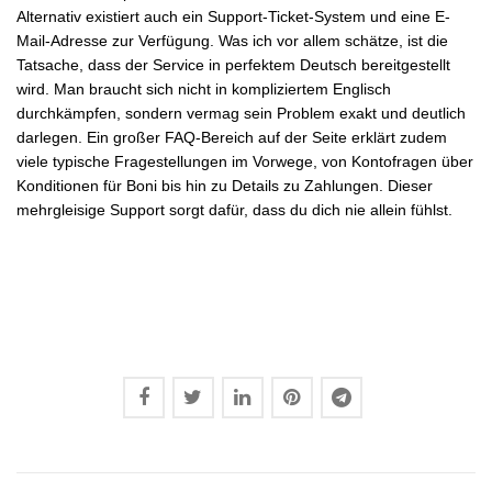
Alternativ existiert auch ein Support-Ticket-System und eine E-
Mail-Adresse zur Verfügung. Was ich vor allem schätze, ist die
Tatsache, dass der Service in perfektem Deutsch bereitgestellt
wird. Man braucht sich nicht in kompliziertem Englisch
durchkämpfen, sondern vermag sein Problem exakt und deutlich
darlegen. Ein großer FAQ-Bereich auf der Seite erklärt zudem
viele typische Fragestellungen im Vorwege, von Kontofragen über
Konditionen für Boni bis hin zu Details zu Zahlungen. Dieser
mehrgleisige Support sorgt dafür, dass du dich nie allein fühlst.