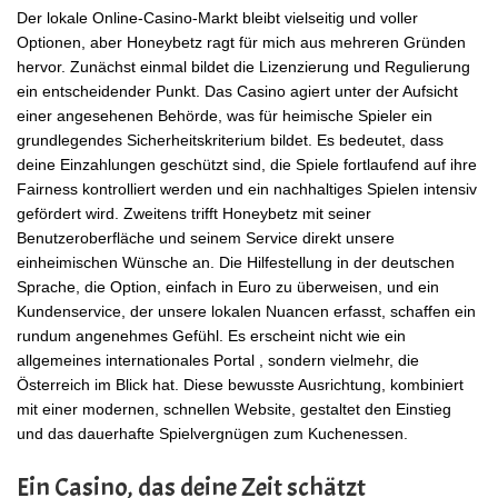
Der lokale Online-Casino-Markt bleibt vielseitig und voller
Optionen, aber Honeybetz ragt für mich aus mehreren Gründen
hervor. Zunächst einmal bildet die Lizenzierung und Regulierung
ein entscheidender Punkt. Das Casino agiert unter der Aufsicht
einer angesehenen Behörde, was für heimische Spieler ein
grundlegendes Sicherheitskriterium bildet. Es bedeutet, dass
deine Einzahlungen geschützt sind, die Spiele fortlaufend auf ihre
Fairness kontrolliert werden und ein nachhaltiges Spielen intensiv
gefördert wird. Zweitens trifft Honeybetz mit seiner
Benutzeroberfläche und seinem Service direkt unsere
einheimischen Wünsche an. Die Hilfestellung in der deutschen
Sprache, die Option, einfach in Euro zu überweisen, und ein
Kundenservice, der unsere lokalen Nuancen erfasst, schaffen ein
rundum angenehmes Gefühl. Es erscheint nicht wie ein
allgemeines internationales Portal , sondern vielmehr, die
Österreich im Blick hat. Diese bewusste Ausrichtung, kombiniert
mit einer modernen, schnellen Website, gestaltet den Einstieg
und das dauerhafte Spielvergnügen zum Kuchenessen.
Ein Casino, das deine Zeit schätzt