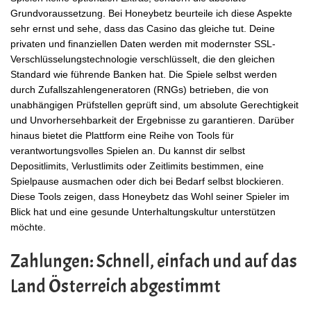
Grundvoraussetzung. Bei Honeybetz beurteile ich diese Aspekte
sehr ernst und sehe, dass das Casino das gleiche tut. Deine
privaten und finanziellen Daten werden mit modernster SSL-
Verschlüsselungstechnologie verschlüsselt, die den gleichen
Standard wie führende Banken hat. Die Spiele selbst werden
durch Zufallszahlengeneratoren (RNGs) betrieben, die von
unabhängigen Prüfstellen geprüft sind, um absolute Gerechtigkeit
und Unvorhersehbarkeit der Ergebnisse zu garantieren. Darüber
hinaus bietet die Plattform eine Reihe von Tools für
verantwortungsvolles Spielen an. Du kannst dir selbst
Depositlimits, Verlustlimits oder Zeitlimits bestimmen, eine
Spielpause ausmachen oder dich bei Bedarf selbst blockieren.
Diese Tools zeigen, dass Honeybetz das Wohl seiner Spieler im
Blick hat und eine gesunde Unterhaltungskultur unterstützen
möchte.
Zahlungen: Schnell, einfach und auf das
Land Österreich abgestimmt