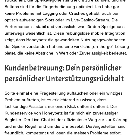
strukturiert, die Spielkategorien sind leicht zu erkunden, und die
Buttons sind für die Fingerbedienung optimiert. Ich habe gar
keine Probleme mit Lagging oder Crashes gehabt, auch bei
optisch aufwendigen Slots oder im Live-Casino-Stream. Die
Performance ist stabil und verlässlich, was für den Spielgenuss
unterwegs wesentlich ist. Diese reibungslose mobile Integration
zeigt, dass Honeybetz die gewandelten Nutzungsgewohnheiten
der Spieler verstanden hat und eine wirkliche „on-the-go“-Lösung
bietet, die keine Abstriche in Wert oder Zuverlässigkeit bedeutet.
Kundenbetreuung: Dein persönlicher
persönlicher Unterstützungsrückhalt
Sollte einmal eine Fragestellung auftauchen oder ein winziges
Problem auftreten, ist es erleichternd zu wissen, dass
fachkundige Assistenz nur einen Klick entfernt entfernt. Der
Kundenservice von Honeybetz ist für mich ein zuverlässiger
Begleiter. Der Live-Chat ist der effizienteste Weg zur zur Klärung
und in der Regel rund um die Uhr besetzt. Die Angestellten sind
freundlich, kompetent und lösen die meisten Probleme sofort.