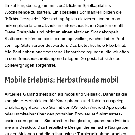
Einzahlungsbetrag, um mit zusätzlichem Spielkapital ins
Wochenende zu starten. Ein spezielles Schmankerl bilden die
“Kürbis-Freispiele”. Sie sind tagtäglich aktivieren, indem man
unkomplizierte Umsatzziele in unterschiedlichen Spielen erfüllt.
Diese Freispiele sind nicht an einen einzigen Slot gekoppelt.
Stattdessen können sie in einem speziellen, wechselnden Pool
von Top-Slots verwendet werden. Das bietet höchste Flexibilität.
Alle Boni haben angemessene Umsatzbedingungen, die wir offen
in den Bonusbeschreibungen darlegen. So gestaltet sich das
Spielvergnügen sorgenfrei.
Mobile Erlebnis: Herbstfreude mobil
Aktuelles Gaming stellt sich als mobil und vielseitig. Daher ist die
komplette Herbstaktion für Smartphones und Tablets ausgelegt.
Unabhängig davon, ob Sie mit der iOS- oder Android-App spielen
oder unmittelbar über den portablen Browser auf winmasters-
casino.com gehen – Sie erhalten das gleiche, spannende Erlebnis
wie am Desktop. Das herbstliche Design, die einfache Navigation
zu den Aktionen und die reibungslose Turnierteilnahme arbeiten