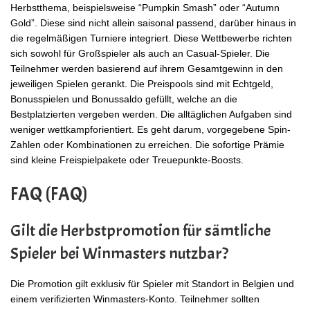
Herbstthema, beispielsweise “Pumpkin Smash” oder “Autumn
Gold”. Diese sind nicht allein saisonal passend, darüber hinaus in
die regelmäßigen Turniere integriert. Diese Wettbewerbe richten
sich sowohl für Großspieler als auch an Casual-Spieler. Die
Teilnehmer werden basierend auf ihrem Gesamtgewinn in den
jeweiligen Spielen gerankt. Die Preispools sind mit Echtgeld,
Bonusspielen und Bonussaldo gefüllt, welche an die
Bestplatzierten vergeben werden. Die alltäglichen Aufgaben sind
weniger wettkampforientiert. Es geht darum, vorgegebene Spin-
Zahlen oder Kombinationen zu erreichen. Die sofortige Prämie
sind kleine Freispielpakete oder Treuepunkte-Boosts.
FAQ (FAQ)
Gilt die Herbstpromotion für sämtliche
Spieler bei Winmasters nutzbar?
Die Promotion gilt exklusiv für Spieler mit Standort in Belgien und
einem verifizierten Winmasters-Konto. Teilnehmer sollten