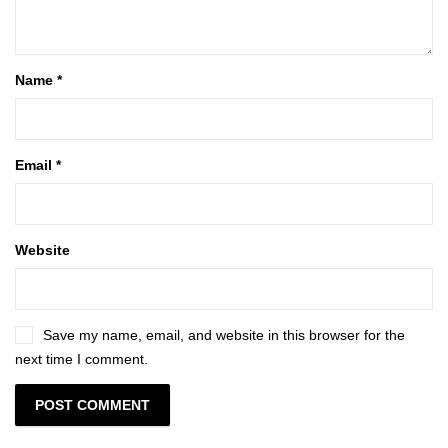
Name
*
Email
*
Website
Save my name, email, and website in this browser for the
next time I comment.