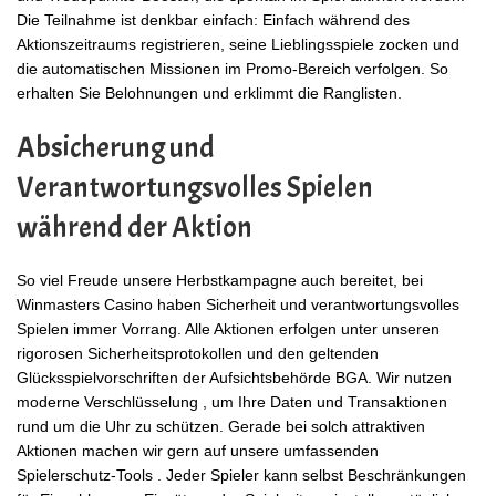
Die Teilnahme ist denkbar einfach: Einfach während des
Aktionszeitraums registrieren, seine Lieblingsspiele zocken und
die automatischen Missionen im Promo-Bereich verfolgen. So
erhalten Sie Belohnungen und erklimmt die Ranglisten.
Absicherung und
Verantwortungsvolles Spielen
während der Aktion
So viel Freude unsere Herbstkampagne auch bereitet, bei
Winmasters Casino haben Sicherheit und verantwortungsvolles
Spielen immer Vorrang. Alle Aktionen erfolgen unter unseren
rigorosen Sicherheitsprotokollen und den geltenden
Glücksspielvorschriften der Aufsichtsbehörde BGA. Wir nutzen
moderne Verschlüsselung , um Ihre Daten und Transaktionen
rund um die Uhr zu schützen. Gerade bei solch attraktiven
Aktionen machen wir gern auf unsere umfassenden
Spielerschutz-Tools . Jeder Spieler kann selbst Beschränkungen