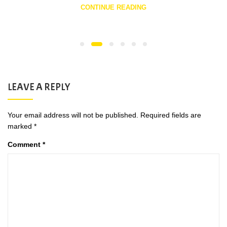
CONTINUE READING
LEAVE A REPLY
Your email address will not be published.
Required fields are
marked
*
Comment
*