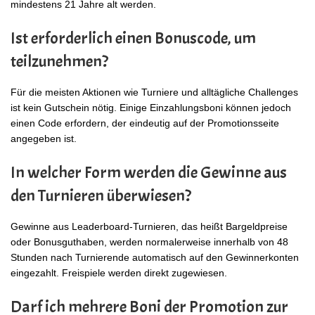
mindestens 21 Jahre alt werden.
Ist erforderlich einen Bonuscode, um
teilzunehmen?
Für die meisten Aktionen wie Turniere und alltägliche Challenges
ist kein Gutschein nötig. Einige Einzahlungsboni können jedoch
einen Code erfordern, der eindeutig auf der Promotionsseite
angegeben ist.
In welcher Form werden die Gewinne aus
den Turnieren überwiesen?
Gewinne aus Leaderboard-Turnieren, das heißt Bargeldpreise
oder Bonusguthaben, werden normalerweise innerhalb von 48
Stunden nach Turnierende automatisch auf den Gewinnerkonten
eingezahlt. Freispiele werden direkt zugewiesen.
Darf ich mehrere Boni der Promotion zur