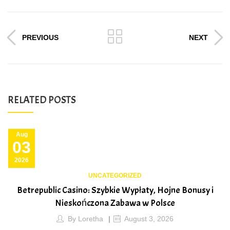
PREVIOUS
NEXT
RELATED POSTS
Aug
03
2026
UNCATEGORIZED
Betrepublic Casino: Szybkie Wypłaty, Hojne Bonusy i
Nieskończona Zabawa w Polsce
By
Loretha
August 3, 2026