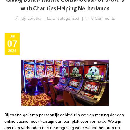
with Charities Helping Netherlands
By
Loretha
Uncategorized
0
Comments
Jul
07
2026
Bij
casino golisimo persoonlijk gebied
zijn we van mening dat een
online casino meer kan zijn dan een plek voor vermaak. We zijn
ons diep verbonden met de omgeving waar we toe behoren en