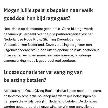
Mogen jullie spelers bepalen naar welk
goed doel hun bijdrage gaat?
Nee, dat is op dit moment geen optie. Onze bijdrage wordt
gezamenlijk verdeeld over de drie partnerorganisaties: het
Nederlandse Rode Kruis, Stichting Dierenlot en de
Voedselbanken Nederland. Deze verdeling zorgt voor een
uitgebalanceerde steun aan uiteenlopende cruciale sectoren in
onze samenleving en maakt een intensievere, langdurige
samenwerking met elk goed doel realiseerbaar.
Is deze donatie ter vervanging van
belasting betalen?
Absoluut niet. Onze Giving Back Initiative is een spontane, extra
philanthropische actie bovenop alle wettelijke belastingen en
heffingen die wij als bedrijf in Nederland betalen. De donaties
worden gegenereerd uit onze winst en zijn een aanvullende