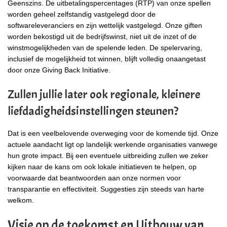
Geenszins. De uitbetalingspercentages (RTP) van onze spellen
worden geheel zelfstandig vastgelegd door de
softwareleveranciers en zijn wettelijk vastgelegd. Onze giften
worden bekostigd uit de bedrijfswinst, niet uit de inzet of de
winstmogelijkheden van de spelende leden. De spelervaring,
inclusief de mogelijkheid tot winnen, blijft volledig onaangetast
door onze Giving Back Initiative.
Zullen jullie later ook regionale, kleinere
liefdadigheidsinstellingen steunen?
Dat is een veelbelovende overweging voor de komende tijd. Onze
actuele aandacht ligt op landelijk werkende organisaties vanwege
hun grote impact. Bij een eventuele uitbreiding zullen we zeker
kijken naar de kans om ook lokale initiatieven te helpen, op
voorwaarde dat beantwoorden aan onze normen voor
transparantie en effectiviteit. Suggesties zijn steeds van harte
welkom.
Visie op de toekomst en Uitbouw van