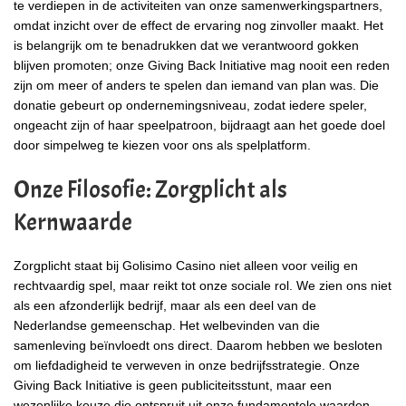
te verdiepen in de activiteiten van onze samenwerkingspartners,
omdat inzicht over de effect de ervaring nog zinvoller maakt. Het
is belangrijk om te benadrukken dat we verantwoord gokken
blijven promoten; onze Giving Back Initiative mag nooit een reden
zijn om meer of anders te spelen dan iemand van plan was. Die
donatie gebeurt op ondernemingsniveau, zodat iedere speler,
ongeacht zijn of haar speelpatroon, bijdraagt aan het goede doel
door simpelweg te kiezen voor ons als spelplatform.
Onze Filosofie: Zorgplicht als
Kernwaarde
Zorgplicht staat bij Golisimo Casino niet alleen voor veilig en
rechtvaardig spel, maar reikt tot onze sociale rol. We zien ons niet
als een afzonderlijk bedrijf, maar als een deel van de
Nederlandse gemeenschap. Het welbevinden van die
samenleving beïnvloedt ons direct. Daarom hebben we besloten
om liefdadigheid te verweven in onze bedrijfsstrategie. Onze
Giving Back Initiative is geen publiciteitsstunt, maar een
wezenlijke keuze die ontspruit uit onze fundamentele waarden.