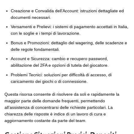
Creazione e Convalida dell’Account: istruzioni dettagliate ed
documenti necessari.
Versamenti e Prelievi: i sistemi di pagamento accettati in Italia,
con le soglie e i tempi di lavorazione.
Bonus e Promozioni: dettaglio del wagering, delle scadenze e
delle regole fondamentali.
Account e Sicurezza: cambio e recupero password,
abilitazione del 2FA e opzioni di tutela del giocatore.
Problemi Tecnici: soluzioni per difficoltà di accesso, di
caricamento dei giochi o di connessione.
Questa risorsa consente di risolvere da soli e rapidamente la
maggior parte delle domande frequenti, permettendo
all’assistenza di concentrarsi delle richieste particolari. La
chiarezza delle risposte è indice di un lavoro di cura e
aggiornamento costante da parte del team.