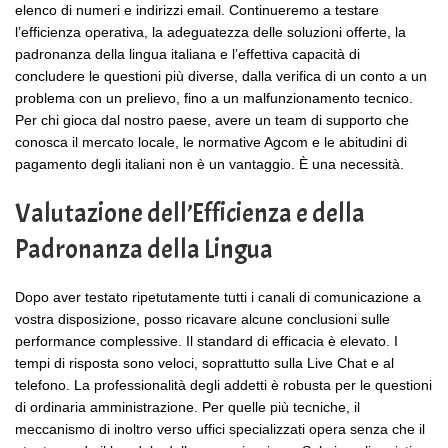
elenco di numeri e indirizzi email. Continueremo a testare
l’efficienza operativa, la adeguatezza delle soluzioni offerte, la
padronanza della lingua italiana e l’effettiva capacità di
concludere le questioni più diverse, dalla verifica di un conto a un
problema con un prelievo, fino a un malfunzionamento tecnico.
Per chi gioca dal nostro paese, avere un team di supporto che
conosca il mercato locale, le normative Agcom e le abitudini di
pagamento degli italiani non è un vantaggio. È una necessità.
Valutazione dell’Efficienza e della
Padronanza della Lingua
Dopo aver testato ripetutamente tutti i canali di comunicazione a
vostra disposizione, posso ricavare alcune conclusioni sulle
performance complessive. Il standard di efficacia è elevato. I
tempi di risposta sono veloci, soprattutto sulla Live Chat e al
telefono. La professionalità degli addetti è robusta per le questioni
di ordinaria amministrazione. Per quelle più tecniche, il
meccanismo di inoltro verso uffici specializzati opera senza che il