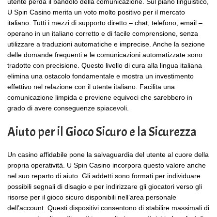
utente perda il bandolo della comunicazione. Sul piano linguistico,
U Spin Casino merita un voto molto positivo per il mercato
italiano. Tutti i mezzi di supporto diretto – chat, telefono, email –
operano in un italiano corretto e di facile comprensione, senza
utilizzare a traduzioni automatiche e imprecise. Anche la sezione
delle domande frequenti e le comunicazioni automatizzate sono
tradotte con precisione. Questo livello di cura alla lingua italiana
elimina una ostacolo fondamentale e mostra un investimento
effettivo nel relazione con il utente italiano. Facilita una
comunicazione limpida e previene equivoci che sarebbero in
grado di avere conseguenze spiacevoli.
Aiuto per il Gioco Sicuro e la Sicurezza
Un casino affidabile pone la salvaguardia del utente al cuore della
propria operatività. U Spin Casino incorpora questo valore anche
nel suo reparto di aiuto. Gli addetti sono formati per individuare
possibili segnali di disagio e per indirizzare gli giocatori verso gli
risorse per il gioco sicuro disponibili nell’area personale
dell’account. Questi dispositivi consentono di stabilire massimali di