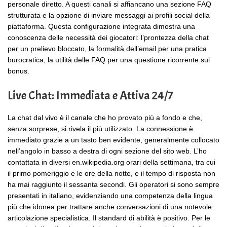
personale diretto. A questi canali si affiancano una sezione FAQ
strutturata e la opzione di inviare messaggi ai profili social della
piattaforma. Questa configurazione integrata dimostra una
conoscenza delle necessità dei giocatori: l’prontezza della chat
per un prelievo bloccato, la formalità dell’email per una pratica
burocratica, la utilità delle FAQ per una questione ricorrente sui
bonus.
Live Chat: Immediata e Attiva 24/7
La chat dal vivo è il canale che ho provato più a fondo e che,
senza sorprese, si rivela il più utilizzato. La connessione è
immediato grazie a un tasto ben evidente, generalmente collocato
nell’angolo in basso a destra di ogni sezione del sito web. L’ho
contattata in diversi
en.wikipedia.org
orari della settimana, tra cui
il primo pomeriggio e le ore della notte, e il tempo di risposta non
ha mai raggiunto il sessanta secondi. Gli operatori si sono sempre
presentati in italiano, evidenziando una competenza della lingua
più che idonea per trattare anche conversazioni di una notevole
articolazione specialistica. Il standard di abilità è positivo. Per le