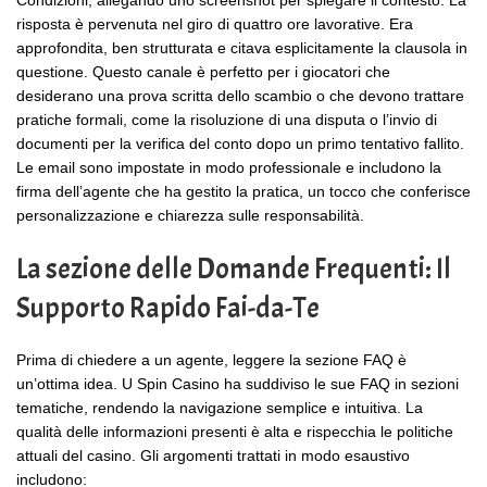
Condizioni, allegando uno screenshot per spiegare il contesto. La
risposta è pervenuta nel giro di quattro ore lavorative. Era
approfondita, ben strutturata e citava esplicitamente la clausola in
questione. Questo canale è perfetto per i giocatori che
desiderano una prova scritta dello scambio o che devono trattare
pratiche formali, come la risoluzione di una disputa o l’invio di
documenti per la verifica del conto dopo un primo tentativo fallito.
Le email sono impostate in modo professionale e includono la
firma dell’agente che ha gestito la pratica, un tocco che conferisce
personalizzazione e chiarezza sulle responsabilità.
La sezione delle Domande Frequenti: Il
Supporto Rapido Fai-da-Te
Prima di chiedere a un agente, leggere la sezione FAQ è
un’ottima idea. U Spin Casino ha suddiviso le sue FAQ in sezioni
tematiche, rendendo la navigazione semplice e intuitiva. La
qualità delle informazioni presenti è alta e rispecchia le politiche
attuali del casino. Gli argomenti trattati in modo esaustivo
includono: