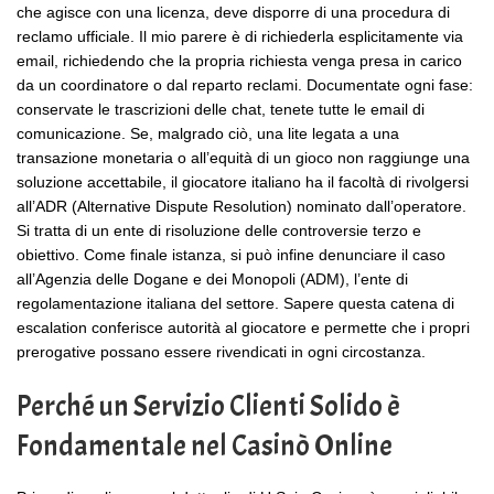
che agisce con una licenza, deve disporre di una procedura di
reclamo ufficiale. Il mio parere è di richiederla esplicitamente via
email, richiedendo che la propria richiesta venga presa in carico
da un coordinatore o dal reparto reclami. Documentate ogni fase:
conservate le trascrizioni delle chat, tenete tutte le email di
comunicazione. Se, malgrado ciò, una lite legata a una
transazione monetaria o all’equità di un gioco non raggiunge una
soluzione accettabile, il giocatore italiano ha il facoltà di rivolgersi
all’ADR (Alternative Dispute Resolution) nominato dall’operatore.
Si tratta di un ente di risoluzione delle controversie terzo e
obiettivo. Come finale istanza, si può infine denunciare il caso
all’Agenzia delle Dogane e dei Monopoli (ADM), l’ente di
regolamentazione italiana del settore. Sapere questa catena di
escalation conferisce autorità al giocatore e permette che i propri
prerogative possano essere rivendicati in ogni circostanza.
Perché un Servizio Clienti Solido è
Fondamentale nel Casinò Online