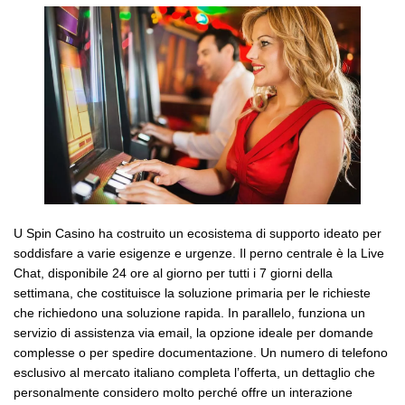
U Spin Casino ha costruito un ecosistema di supporto ideato per
soddisfare a varie esigenze e urgenze. Il perno centrale è la Live
Chat, disponibile 24 ore al giorno per tutti i 7 giorni della
settimana, che costituisce la soluzione primaria per le richieste
che richiedono una soluzione rapida. In parallelo, funziona un
servizio di assistenza via email, la opzione ideale per domande
complesse o per spedire documentazione. Un numero di telefono
esclusivo al mercato italiano completa l’offerta, un dettaglio che
personalmente considero molto perché offre un interazione