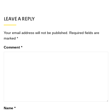
LEAVE A REPLY
Your email address will not be published.
Required fields are
marked
*
Comment
*
Name
*