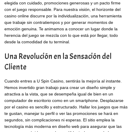
elegida con cuidado, promociones generosas y un pacto firme
con el juego responsable. Para nuestra visión, el horizonte del
casino online discurre por la individualización, una herramienta
que trabaje sin contratiempos y por generar momentos de
emoción genuina. Te animamos a conocer un lugar donde la
herencia del juego se mezcla con lo que está por llegar, todo
desde la comodidad de tu terminal.
Una Revolución en la Sensación del
Cliente
Cuando entres a U Spin Casino, sentirás la mejoría al instante.
Hemos invertido gran trabajo para crear un diseño simple y
atractiva a la vista, que se desempeña igual de bien en un
computador de escritorio como en un smartphone. Desplazarse
por el casino es sencillo y estructurado. Hallar los juegos que más
te gustan, manejar tu perfil o ver las promociones se hará en
segundos, sin complicaciones ni esperas. El sitio emplea la
tecnología más moderna en diseño web para asegurar que las