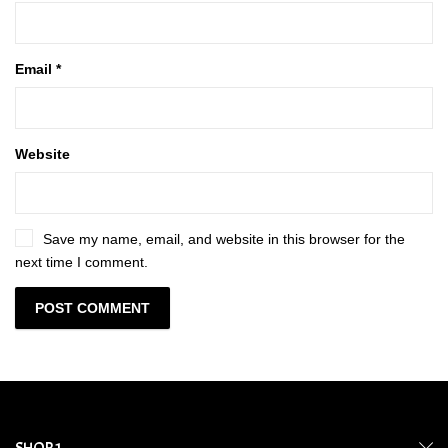
Email
*
Website
Save my name, email, and website in this browser for the
next time I comment.