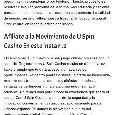
preguntas más complejas o por teléfono. Nuestro propósito es
resolver cualquier problema de la forma más educada y eficiente,
para que tu experiencia en la plataforma sea perfecta. La calidad
de nuestro servicio refleja nuestra filosofía: el jugador ocupa el
lugar central en todas nuestras decisiones.
Afíliate a la Movimiento de U Spin
Casino En este instante
El camino hacia un nuevo nivel del juego online comienza con un
solo clic. Registrarte en U Spin Casino resulta un trámite veloz,
fiable y simple que te dará acceso a un abanico de
oportunidades. Ya dentro podrás disfrutar la oferta de bienvenida,
explorar nuestra inmensa ludoteca y disfrutar de todas las
ventajas de pertenecer a una plataforma que mira hacia
adelante. No tardes más para probar la experiencia que lidera el
sector. Con U Spin Casino, la emoción, la seguridad y la
innovación convergen en un único espacio, diseñado para el
jugador español. Te damos la bienvenida al futuro del
entretenimiento digital. Te recibimos en U Spin Casino.