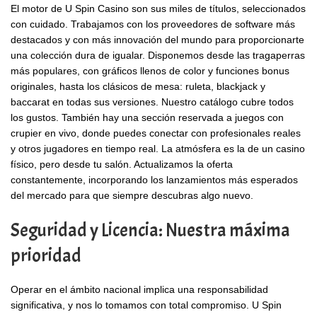
El motor de U Spin Casino son sus miles de títulos, seleccionados
con cuidado. Trabajamos con los proveedores de software más
destacados y con más innovación del mundo para proporcionarte
una colección dura de igualar. Disponemos desde las tragaperras
más populares, con gráficos llenos de color y funciones bonus
originales, hasta los clásicos de mesa: ruleta, blackjack y
baccarat en todas sus versiones. Nuestro catálogo cubre todos
los gustos. También hay una sección reservada a juegos con
crupier en vivo, donde puedes conectar con profesionales reales
y otros jugadores en tiempo real. La atmósfera es la de un casino
físico, pero desde tu salón. Actualizamos la oferta
constantemente, incorporando los lanzamientos más esperados
del mercado para que siempre descubras algo nuevo.
Seguridad y Licencia: Nuestra máxima
prioridad
Operar en el ámbito nacional implica una responsabilidad
significativa, y nos lo tomamos con total compromiso. U Spin