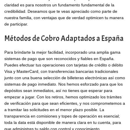
claridad es para nosotros un fundamento fundamental de la
credibilidad. Deseamos que te veas apreciado como parte de
nuestra familia, con ventajas que de verdad optimicen tu manera
de participar.
Métodos de Cobro Adaptados a España
Para brindarte la mejor facilidad, incorporado una amplia gama
sistemas de pago que son reconocidos y fiables en España.
Puedes efectuar tus operaciones con tarjetas de crédito o débito
Visa y MasterCard, con transferencias bancarias tradicionales
junto con una buena selección de billeteras electrónicas así como
sistemas de pago inmediato. Nos hemos esforzado para que los
depósitos sean inmediatos, así no tienes que esperar para
empezar a jugar. Con los retiros, hemos optimizado los trámites
de verificación para que sean eficientes, y nos comprometemos a
a tramitar las solicitudes en el menor plazo posible. La
transparencia en comisiones y topes de operación es esencial;
toda la data está disponible de manera clara en tu cuenta, para
que administres tu saldo con control y conocimiento.