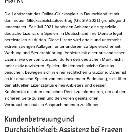
Markt
Die Landschaft des Online-Glücksspiels in Deutschland ist mit
dem neuen Glücksspielstaatsvertrag (GlüStV 2021) grundlegend
umgestaltet. Seit Juli 2021 benötigen Anbieter eine spezielle
deutsche Lizenz, um Spielern in Deutschland ihre Dienste legal
bereitstellen zu dürfen. Diese Lizenz wird erteilt und untersteht
extrem strengen Auflagen, unter anderem zu Spielersicherheit,
Werbung und Steuerabführung. Anbieter mit einer ausländischen
Lizenz, wie der von Curaçao, dürfen den deutschen Markt nicht
mehr aktiv anvisieren. Spieler, die dennoch solche Casinos
besuchen, bewegen sich in einer rechtlichen Grauzone. Daher ist
es für deutsche Spieler von entscheidender Bedeutung, sich über
den aktuellen Lizenzstatus eines Anbieters und dessen
Konformität mit dem deutschen Recht zu informieren, um auf der
sicheren Seite zu sein und den vollen gesetzlichen
Verbraucherschutz in Anspruch nehmen zu können.
Kundenbetreuung und
Durchsichtigkeit: Assistenz bei Fragen