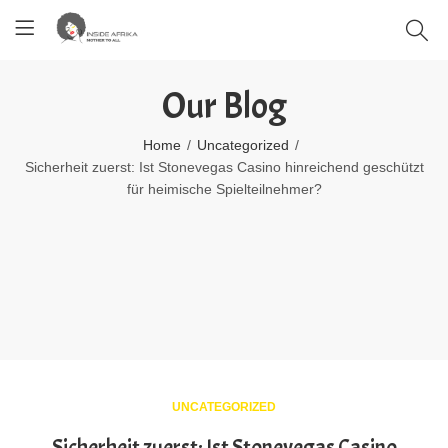
Our Blog
Home
Uncategorized
Sicherheit zuerst: Ist Stonevegas Casino hinreichend geschützt
für heimische Spielteilnehmer?
UNCATEGORIZED
Sicherheit zuerst: Ist Stonevegas Casino