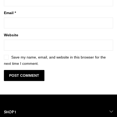
Email
*
Website
Save my name, email, and website in this browser for the
next time I comment.
SHOP 1