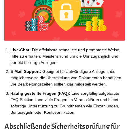
Live-Chat:
Die effektivste schnellste und prompteste Weise,
Hilfe zu erhalten. Meistens rund um die Uhr zugänglich und
perfekt für eilige Anliegen.
E-Mail-Support:
Geeignet für aufwändigere Anliegen, die
möglicherweise die Übermittlung von Dokumenten benötigen.
Die Bearbeitungszeiten sollten klar mitgeteilt werden.
Häufig gestellte Fragen (FAQ):
Eine sorgfältig aufgebaute
FAQ-Sektion kann viele Fragen im Voraus klären und bietet
sofortige Unterstützung zu Grundthemen wie Einzahlungen,
Bonusregeln oder Kontoverifikation.
Abschließende Sicherheitsprüfung für