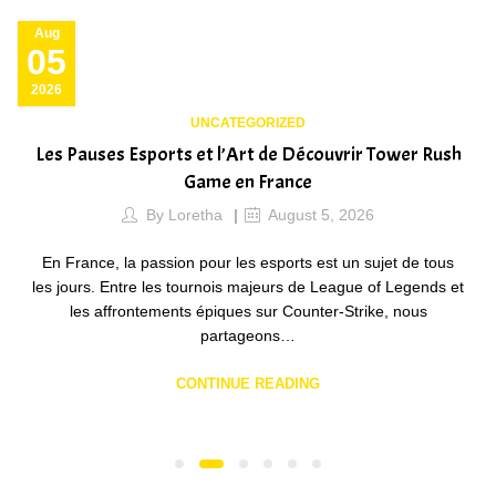
Aug
05
2026
UNCATEGORIZED
Les Pauses Esports et l’Art de Découvrir Tower Rush
Game en France
By
Loretha
August 5, 2026
En France, la passion pour les esports est un sujet de tous
les jours. Entre les tournois majeurs de League of Legends et
les affrontements épiques sur Counter-Strike, nous
partageons…
CONTINUE READING