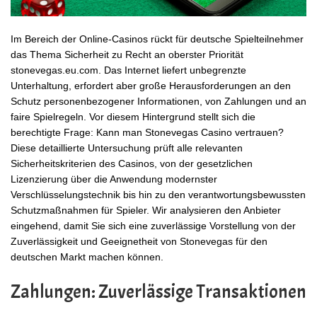
Im Bereich der Online-Casinos rückt für deutsche Spielteilnehmer
das Thema Sicherheit zu Recht an oberster Priorität
stonevegas.eu.com
. Das Internet liefert unbegrenzte
Unterhaltung, erfordert aber große Herausforderungen an den
Schutz personenbezogener Informationen, von Zahlungen und an
faire Spielregeln. Vor diesem Hintergrund stellt sich die
berechtigte Frage: Kann man Stonevegas Casino vertrauen?
Diese detaillierte Untersuchung prüft alle relevanten
Sicherheitskriterien des Casinos, von der gesetzlichen
Lizenzierung über die Anwendung modernster
Verschlüsselungstechnik bis hin zu den verantwortungsbewussten
Schutzmaßnahmen für Spieler. Wir analysieren den Anbieter
eingehend, damit Sie sich eine zuverlässige Vorstellung von der
Zuverlässigkeit und Geeignetheit von Stonevegas für den
deutschen Markt machen können.
Zahlungen: Zuverlässige Transaktionen