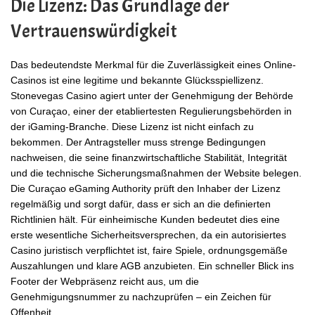
Die Lizenz: Das Grundlage der
Vertrauenswürdigkeit
Das bedeutendste Merkmal für die Zuverlässigkeit eines Online-
Casinos ist eine legitime und bekannte Glücksspiellizenz.
Stonevegas Casino agiert unter der Genehmigung der Behörde
von Curaçao, einer der etabliertesten Regulierungsbehörden in
der iGaming-Branche. Diese Lizenz ist nicht einfach zu
bekommen. Der Antragsteller muss strenge Bedingungen
nachweisen, die seine finanzwirtschaftliche Stabilität, Integrität
und die technische Sicherungsmaßnahmen der Website belegen.
Die Curaçao eGaming Authority prüft den Inhaber der Lizenz
regelmäßig und sorgt dafür, dass er sich an die definierten
Richtlinien hält. Für einheimische Kunden bedeutet dies eine
erste wesentliche Sicherheitsversprechen, da ein autorisiertes
Casino juristisch verpflichtet ist, faire Spiele, ordnungsgemäße
Auszahlungen und klare AGB anzubieten. Ein schneller Blick ins
Footer der Webpräsenz reicht aus, um die
Genehmigungsnummer zu nachzuprüfen – ein Zeichen für
Offenheit.