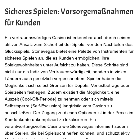
Sicheres Spielen: Vorsorgemaßnahmen
für Kunden
Ein vertrauenswürdiges Casino ist erkennbar auch durch seinen
aktiven Ansatz zum Sicherheit der Spieler vor den Nachteilen des
Glücksspiels. Stonevegas bietet eine Palette von Instrumenten für
sicheres Spielen an, die es Kunden ermöglichen, ihre
Spielgewohnheiten unter Aufsicht zu halten. Diese Schritte sind
nicht nur ein Indiz von Vertrauenswürdigkeit, sondern in vielen
Ländern auch gesetzlich vorgeschrieben. Spieler haben die
Möglichkeit sich selbst Grenzen für Depots, Verlustbeträge oder
Spielzeiten festlegen. Zudem existiert die Möglichkeit, eine
Auszeit (Cool-Off-Periode) zu nehmen oder sich mittels
Selbstsperre (Self-Exclusion) langfristig vom Casino zu
ausschließen. Der Zugang zu diesen Optionen ist in der Praxis im
Kundenkonto unkompliziert zu lokalisieren. Ein
verantwortungsvolles Casino wie Stonevegas informiert zudem
über Stellen, die bei Spielsucht helfen können, und schützt aktiv