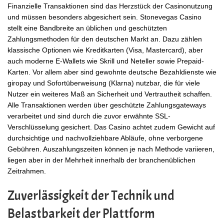
Finanzielle Transaktionen sind das Herzstück der Casinonutzung
und müssen besonders abgesichert sein. Stonevegas Casino
stellt eine Bandbreite an üblichen und geschützten
Zahlungsmethoden für den deutschen Markt an. Dazu zählen
klassische Optionen wie Kreditkarten (Visa, Mastercard), aber
auch moderne E-Wallets wie Skrill und Neteller sowie Prepaid-
Karten. Vor allem aber sind gewohnte deutsche Bezahldienste wie
giropay und Sofortüberweisung (Klarna) nutzbar, die für viele
Nutzer ein weiteres Maß an Sicherheit und Vertrautheit schaffen.
Alle Transaktionen werden über geschützte Zahlungsgateways
verarbeitet und sind durch die zuvor erwähnte SSL-
Verschlüsselung gesichert. Das Casino achtet zudem Gewicht auf
durchsichtige und nachvollziehbare Abläufe, ohne verborgene
Gebühren. Auszahlungszeiten können je nach Methode variieren,
liegen aber in der Mehrheit innerhalb der branchenüblichen
Zeitrahmen.
Zuverlässigkeit der Technik und
Belastbarkeit der Plattform