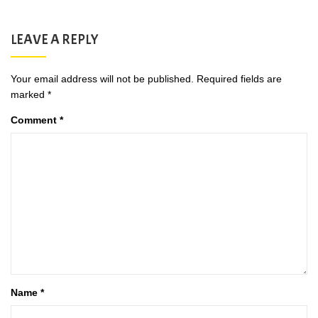
LEAVE A REPLY
Your email address will not be published.
Required fields are
marked
*
Comment
*
Name
*