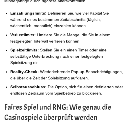
Minderjährige durch rigorose Alterskontrollen.
Einzahlungslimits:
Definieren Sie, wie viel Kapital Sie
während eines bestimmten Zeitabschnitts (täglich,
wöchentlich, monatlich) einzahlen können.
Verlustlimits:
Limitiere Sie die Menge, die Sie in einem
festgelegten Intervall verlieren können.
Spielzeitlimits:
Stellen Sie ein einen Timer oder eine
selbsttätige Unterbrechung nach einer festgelegten
Spielsitzung ein.
Reality-Check:
Wiederkehrende Pop-up-Benachrichtigungen,
die über die Zeit der Spielsitzung aufklären.
Selbstausschluss:
Die Option, sich für einen definierten oder
endlosen Zeitraum vom Spielbetrieb zu blockieren.
Faires Spiel und RNG: Wie genau die
Casinospiele überprüft werden