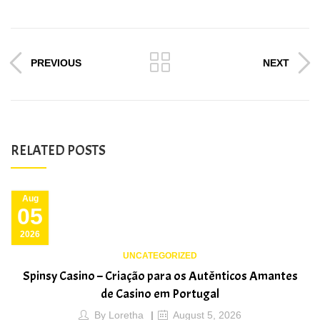
PREVIOUS
NEXT
RELATED POSTS
Aug
05
2026
UNCATEGORIZED
Spinsy Casino – Criação para os Autênticos Amantes
de Casino em Portugal
By
Loretha
August 5, 2026