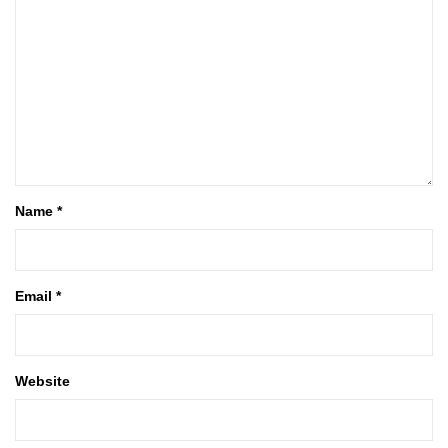
Name
*
Email
*
Website