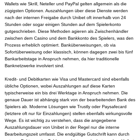
Wallets wie Skrill, Neteller und PayPal gelten allgemein als die
zügigsten Optionen. Auszahlungen über diese Dienste werden
nach der internen Freigabe durch Unibet oft innerhalb von 24
Stunden oder sogar einigen Stunden auf dem Spielerkonto
gutgeschrieben. Diese Methoden agieren als Zwischenhändler
zwischen dem Casino und dem Bankkonto des Spielers, was den
Prozess erheblich optimiert. Banküberweisungen, ob via
Sofortüberweisung oder klassisch, können dagegen zwei bis fünf
Bankarbeitstage in Anspruch nehmen, da hier traditionelle
Banknetzwerke involviert sind.
Kredit- und Debitkarten wie Visa und Mastercard sind ebenfalls
übliche Optionen, wobei Auszahlungen auf diese Karten
typischerweise ein bis drei Werktage in Anspruch nehmen. Die
genaue Dauer ist abhängig stark von der bearbeitenden Bank des
Spielers ab. Moderne Lösungen wie Trustly oder Paysafecard
(letztere oft nur für Einzahlungen) stellen ebenfalls wirkungsvolle
Wege. Es ist wichtig zu verstehen, dass die angegebene
Auszahlungsdauer von Unibet in der Regel nur die interne
Bearbeitungszeit umfasst. Die endgültige Gutschrift kann durch