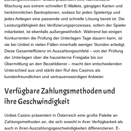
Mischung aus extrem schnellen E-Wallets, gängigen Karten und
herkömmlichen Bankoptionen, sodass für jeden Spielertyp und
jedes Anliegen eine passende und schnelle Lösung bereit ist. Die
Leistungsfähigkeit des Verifizierungsprozesses, sofern der Spieler
mitarbeitet, ist ebenfalls außergewöhnlich. Während bei einigen
Konkurrenten die Prüfung der Unterlagen Tage dauern kann, ist
sie bei Unibet in vielen Fällen innerhalb weniger Stunden erledigt.
Diese Gesamteffizienz im Auszahlungsumfeld – von der Prüfung
der Unterlagen über die hausinterne Freigabe bis zur
Übermittlung an den Bezahldienst – macht den entscheidenden
Unterschied aus und stärkt den Ruf des Casinos als
kundenfreundlichen und vertrauenswürdigen Anbieter.
Verfügbare Zahlungsmethoden und
ihre Geschwindigkeit
Unibet Casino präsentiert in Österreich eine große Palette an
Zahlungsmethoden an, die sich sowohl in ihrer Verfügbarkeit als
auch in ihren Auszahlungsgeschwindigkeiten differenzieren. E-