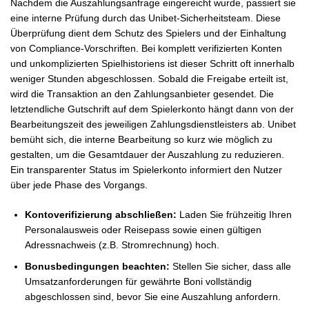
Nachdem die Auszahlungsanfrage eingereicht wurde, passiert sie
eine interne Prüfung durch das Unibet-Sicherheitsteam. Diese
Überprüfung dient dem Schutz des Spielers und der Einhaltung
von Compliance-Vorschriften. Bei komplett verifizierten Konten
und unkomplizierten Spielhistoriens ist dieser Schritt oft innerhalb
weniger Stunden abgeschlossen. Sobald die Freigabe erteilt ist,
wird die Transaktion an den Zahlungsanbieter gesendet. Die
letztendliche Gutschrift auf dem Spielerkonto hängt dann von der
Bearbeitungszeit des jeweiligen Zahlungsdienstleisters ab. Unibet
bemüht sich, die interne Bearbeitung so kurz wie möglich zu
gestalten, um die Gesamtdauer der Auszahlung zu reduzieren.
Ein transparenter Status im Spielerkonto informiert den Nutzer
über jede Phase des Vorgangs.
Kontoverifizierung abschließen:
Laden Sie frühzeitig Ihren
Personalausweis oder Reisepass sowie einen gültigen
Adressnachweis (z.B. Stromrechnung) hoch.
Bonusbedingungen beachten:
Stellen Sie sicher, dass alle
Umsatzanforderungen für gewährte Boni vollständig
abgeschlossen sind, bevor Sie eine Auszahlung anfordern.