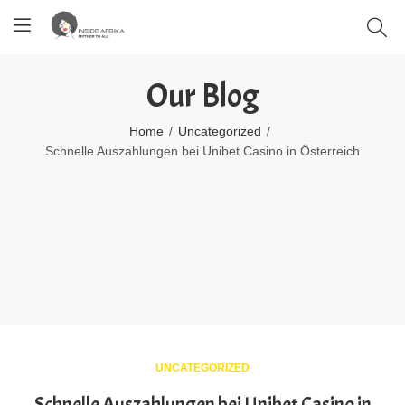
Our Blog
Home
Uncategorized
Schnelle Auszahlungen bei Unibet Casino in Österreich
UNCATEGORIZED
Schnelle Auszahlungen bei Unibet Casino in