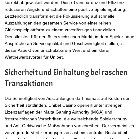
korrekt abgewickelt werden. Diese Transparenz und Effizienz
reduzieren Ängste und schaffen eine positive Spielumgebung.
Letztendlich transformiert die Fokussierung auf schnelle
Auszahlungen den gesamten Service von einer reinen
Glücksspielplattform zu einem zuverlässigen finanziellen
Dienstleister. Für den österreichischen Markt, in dem Spieler hohe
Ansprüche an Servicequalität und Geschwindigkeit stellen, ist
dieser Aspekt von unschätzbarem Wert und ein klarer
Wettbewerbsvorteil für Unibet.
Sicherheit und Einhaltung bei raschen
Transaktionen
Die Schnelligkeit von Auszahlungen darf niemals auf Kosten der
Sicherheit stattfinden. Unibet Casino operiert unter strengen
Lizenzauflagen der Malta Gaming Authority (MGA) und
österreichischen Vorschriften, die weitreichende Spielerschutz-
und Anti-Geldwäsche-Maßnahmen vorschreiben. Der vermeintlich
verzögernde Verifizierungsprozess ist ein zentraler Bestandteil