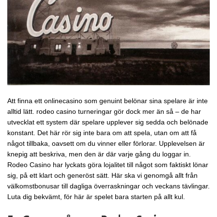
Att finna ett onlinecasino som genuint belönar sina spelare är inte
alltid lätt.
rodeo casino turneringar
gör dock mer än så – de har
utvecklat ett system där spelare upplever sig sedda och belönade
konstant. Det här rör sig inte bara om att spela, utan om att få
något tillbaka, oavsett om du vinner eller förlorar. Upplevelsen är
knepig att beskriva, men den är där varje gång du loggar in.
Rodeo Casino har lyckats göra lojalitet till något som faktiskt lönar
sig, på ett klart och generöst sätt. Här ska vi genomgå allt från
välkomstbonusar till dagliga överraskningar och veckans tävlingar.
Luta dig bekvämt, för här är spelet bara starten på allt kul.