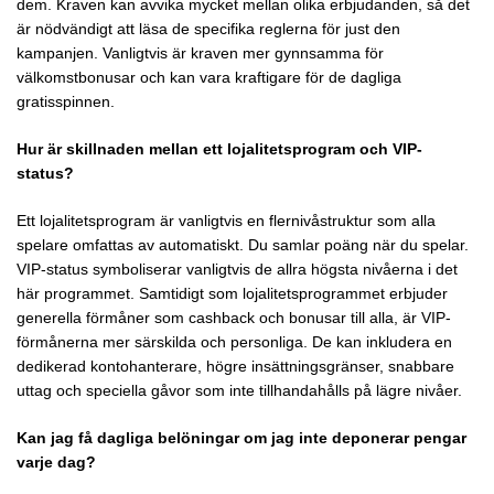
dem. Kraven kan avvika mycket mellan olika erbjudanden, så det
är nödvändigt att läsa de specifika reglerna för just den
kampanjen. Vanligtvis är kraven mer gynnsamma för
välkomstbonusar och kan vara kraftigare för de dagliga
gratisspinnen.
Hur är skillnaden mellan ett lojalitetsprogram och VIP-
status?
Ett lojalitetsprogram är vanligtvis en flernivåstruktur som alla
spelare omfattas av automatiskt. Du samlar poäng när du spelar.
VIP-status symboliserar vanligtvis de allra högsta nivåerna i det
här programmet. Samtidigt som lojalitetsprogrammet erbjuder
generella förmåner som cashback och bonusar till alla, är VIP-
förmånerna mer särskilda och personliga. De kan inkludera en
dedikerad kontohanterare, högre insättningsgränser, snabbare
uttag och speciella gåvor som inte tillhandahålls på lägre nivåer.
Kan jag få dagliga belöningar om jag inte deponerar pengar
varje dag?