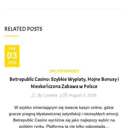
RELATED POSTS
Aug
03
2026
UNCATEGORIZED
Betrepublic Casino: Szybkie Wypłaty, Hojne Bonusy i
Nieskończona Zabawa w Polsce
By
Loretha
August 3, 2026
W szybko zmieniającym się świecie kasyn online, gdzie
gracze pragną błyskawicznej satysfakcji i niezwykłych emocji,
Betrepublic Casino wyróżnia się jako najlepszy wybór na
polskim rynku. Platforma ta nie tylko odpowiada…