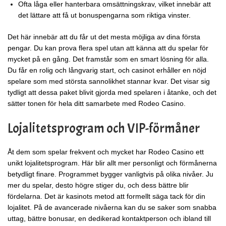
Ofta låga eller hanterbara omsättningskrav, vilket innebär att
det lättare att få ut bonuspengarna som riktiga vinster.
Det här innebär att du får ut det mesta möjliga av dina första
pengar. Du kan prova flera spel utan att känna att du spelar för
mycket på en gång. Det framstår som en smart lösning för alla.
Du får en rolig och långvarig start, och casinot erhåller en nöjd
spelare som med största sannolikhet stannar kvar. Det visar sig
tydligt att dessa paket blivit gjorda med spelaren i åtanke, och det
sätter tonen för hela ditt samarbete med Rodeo Casino.
Lojalitetsprogram och VIP-förmåner
Åt dem som spelar frekvent och mycket har Rodeo Casino ett
unikt lojalitetsprogram. Här blir allt mer personligt och förmånerna
betydligt finare. Programmet bygger vanligtvis på olika nivåer. Ju
mer du spelar, desto högre stiger du, och dess bättre blir
fördelarna. Det är kasinots metod att formellt säga tack för din
lojalitet. På de avancerade nivåerna kan du se saker som snabba
uttag, bättre bonusar, en dedikerad kontaktperson och ibland till