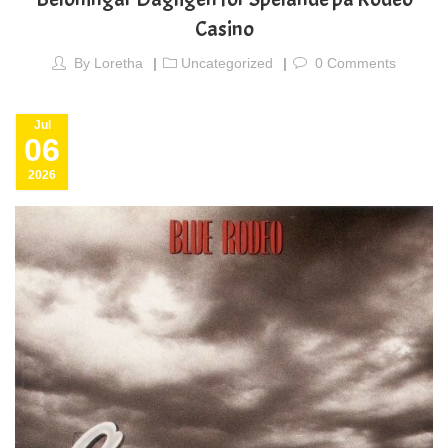
Casino
By
Loretha
Uncategorized
0
Comments
Jul
06
2026