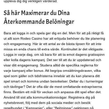
uppleva dig dig verkligen värderad.
Så här Maximerar du Dina
Återkommande Belöningar
Bara att logga in och spela ger dig en del. Men för att på riktigt få
ut allt som Rodeo Casino har att erbjuda behöver du lite planering
och engagemang. Här är ett antal av de bästa tipsen för att inte
missa en enda chans till extra värde. Kontinuitet är det viktigaste.
Logga in varje dag, om så bara för att ta emot dagens gratisspinn
eller kolla dagens kampanj. Det ser till att du är uppdaterad och
visar ditt engagemang. Studera alltid de specifika reglerna för
varje kampanj eller bonus. Att begripa omsättningskraven, vilka
spel som gäller och tidsfristerna innebär att du kan planera ditt
spel smart och komma undan besvikelser. Deltar du i turneringar
och tävlingar? Det är ofta där de mest omfattande extrapriserna
finns. Bestäm ett mål för veckan och anpassa ditt spel efter det.
Använd till sist alla kommunikationsvägar. Registrera dig på
nyhetsbrevet, följ med dem på sociala medier och besök
regelbundet i “Kampanjer”- eller “Belöningar”-sektionen på