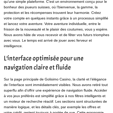
qu’une simple plateforme. C’est un environnement conçu pour le
bonheur des joueurs suisses, où l’bienvenue, la gamme, la
protection et les récompenses trouvent leur harmonie. Créez
votre compte en quelques instants grâce à un processus simplifié
et lancez votre aventure. Votre aventure individuelle, entre le
frisson de la nouveauté et le plaisir des coutumes, vous y espère.
Nous avons hâte de vous recevoir et de fêter vos futurs triomphes
avec vous. Le temps est arrivé de jouer avec ferveur et
intelligence.
L’interface optimisée pour une
navigation claire et fluide
Sur la page principale de Golisimo Casino, la clarté et l’élégance
de l’interface sont immédiatement visibles. Nous avons retiré tout
superflu afin d’offrir une expérience de navigation fluide. Accéder
à vos jeux préférés est simplifié grâce à nos filtres intelligents et
un moteur de recherche réactif. Les sections sont structurées de
manière logique, et les détails clés, par exemple les offres et
votre crédit, restent toujours à portée de vue. Cette ergonomie