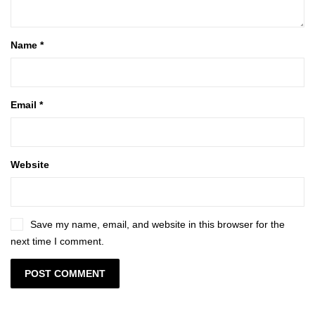
Name
*
Email
*
Website
Save my name, email, and website in this browser for the
next time I comment.