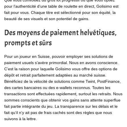
Que vous convoitiez du gros lot progressif ou que vous optiez
pour l’authenticité d’une table de roulette en direct, Golisimo est
fait pour vous. Chaque titre est sélectionné pour son équité, la
beauté de ses visuels et son potentiel de gains.
Des moyens de paiement helvétiques,
prompts et sûrs
Pour un joueur en Suisse, pouvoir employer ses solutions de
paiement usuels s’avère primordial. Nous en avons conscience.
C’est la raison pour laquelle Golisimo vous offre des options de
dépôt et retrait parfaitement adaptées au marché suisse.
Bénéficiez de la vélocité de solutions comme Twint, PostFinance,
des cartes bancaires ou des e-wallets reconnus. Toutes les
transactions sont effectuées rapidement, surtout les retraits. Nous
sommes conscients que obtenir vos gains sans attente superflue
fait partie intégrante du jeu. La transparence sur les délais et le
fait qu’il n’y ait pas de frais cachés sont des règles que nous
suivons à la lettre.