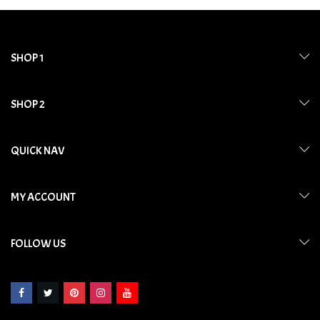
SHOP 1
SHOP 2
QUICK NAV
MY ACCOUNT
FOLLOW US