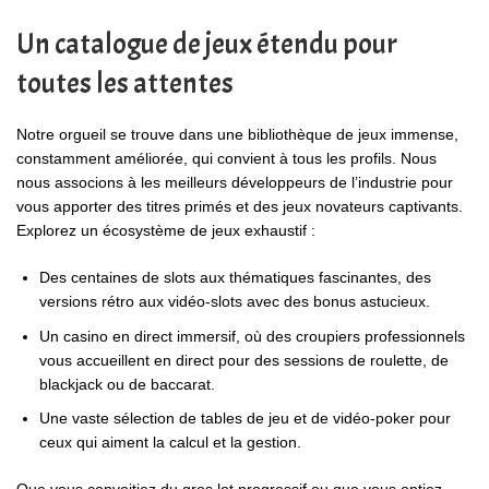
Un catalogue de jeux étendu pour
toutes les attentes
Notre orgueil se trouve dans une bibliothèque de jeux immense,
constamment améliorée, qui convient à tous les profils. Nous
nous associons à les meilleurs développeurs de l’industrie pour
vous apporter des titres primés et des jeux novateurs captivants.
Explorez un écosystème de jeux exhaustif :
Des centaines de slots aux thématiques fascinantes, des
versions rétro aux vidéo-slots avec des bonus astucieux.
Un casino en direct immersif, où des croupiers professionnels
vous accueillent en direct pour des sessions de roulette, de
blackjack ou de baccarat.
Une vaste sélection de tables de jeu et de vidéo-poker pour
ceux qui aiment la calcul et la gestion.