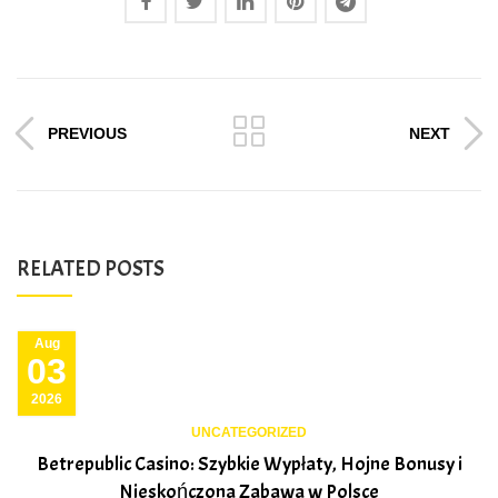
PREVIOUS
NEXT
RELATED POSTS
Aug
03
2026
UNCATEGORIZED
Betrepublic Casino: Szybkie Wypłaty, Hojne Bonusy i
Nieskończona Zabawa w Polsce