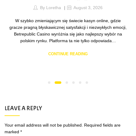
By
Loretha
August 3, 2026
W szybko zmieniającym się świecie kasyn online, gdzie
gracze pragną błyskawicznej satysfakcji i niezwykłych emocji,
Betrepublic Casino wyróżnia się jako najlepszy wybór na
polskim rynku. Platforma ta nie tylko odpowiada…
CONTINUE READING
LEAVE A REPLY
Your email address will not be published.
Required fields are
marked
*