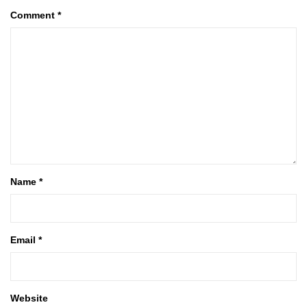
Comment
*
Name
*
Email
*
Website