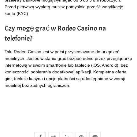
przelewy bankowe mogą wymagać od 3 do 5 dni roboczych.
Przed pierwszą wypłatą musisz pomyślnie przejść weryfikację
konta (KYC).
Czy mogę grać w Rodeo Casino na
telefonie?
Tak, Rodeo Casino jest w pełni przystosowane do urządzeń
mobilnych. Jesteś w stanie grać bezpośrednio przez przeglądarkę
internetową w swoim smartfonie lub tablecie (iOS, Android), bez
konieczności pobierania dodatkowej aplikacji. Kompletna oferta
gier, funkcje kasyna i opcje płatności są udostępnione w wersji
mobilnej bez żadnych ograniczeń.