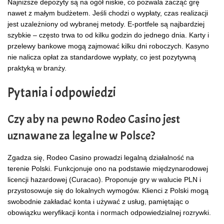
Najniższe depozyty są na ogół niskie, co pozwala zacząć grę
nawet z małym budżetem. Jeśli chodzi o wypłaty, czas realizacji
jest uzależniony od wybranej metody. E-portfele są najbardziej
szybkie – często trwa to od kilku godzin do jednego dnia. Karty i
przelewy bankowe mogą zajmować kilku dni roboczych. Kasyno
nie nalicza opłat za standardowe wypłaty, co jest pozytywną
praktyką w branży.
Pytania i odpowiedzi
Czy aby na pewno Rodeo Casino jest
uznawane za legalne w Polsce?
Zgadza się, Rodeo Casino prowadzi legalną działalność na
terenie Polski. Funkcjonuje ono na podstawie międzynarodowej
licencji hazardowej (Curacao). Proponuje gry w walucie PLN i
przystosowuje się do lokalnych wymogów. Klienci z Polski mogą
swobodnie zakładać konta i używać z usług, pamiętając o
obowiązku weryfikacji konta i normach odpowiedzialnej rozrywki.