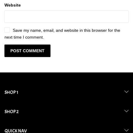
Website
Save my name, email, and website in this browser for the
next time I comment.
SHOP 1
SHOP 2
QUICK NAV