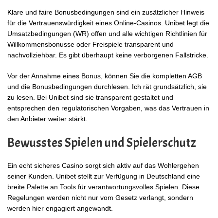
Klare und faire Bonusbedingungen sind ein zusätzlicher Hinweis
für die Vertrauenswürdigkeit eines Online-Casinos. Unibet legt die
Umsatzbedingungen (WR) offen und alle wichtigen Richtlinien für
Willkommensbonusse oder Freispiele transparent und
nachvollziehbar. Es gibt überhaupt keine verborgenen Fallstricke.
Vor der Annahme eines Bonus, können Sie die kompletten AGB
und die Bonusbedingungen durchlesen. Ich rät grundsätzlich, sie
zu lesen. Bei Unibet sind sie transparent gestaltet und
entsprechen den regulatorischen Vorgaben, was das Vertrauen in
den Anbieter weiter stärkt.
Bewusstes Spielen und Spielerschutz
Ein echt sicheres Casino sorgt sich aktiv auf das Wohlergehen
seiner Kunden. Unibet stellt zur Verfügung in Deutschland eine
breite Palette an Tools für verantwortungsvolles Spielen. Diese
Regelungen werden nicht nur vom Gesetz verlangt, sondern
werden hier engagiert angewandt.