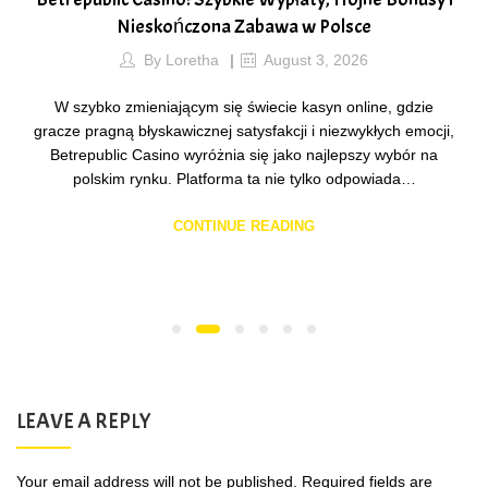
Nieskończona Zabawa w Polsce
By
Loretha
August 3, 2026
W szybko zmieniającym się świecie kasyn online, gdzie
gracze pragną błyskawicznej satysfakcji i niezwykłych emocji,
Betrepublic Casino wyróżnia się jako najlepszy wybór na
polskim rynku. Platforma ta nie tylko odpowiada…
CONTINUE READING
LEAVE A REPLY
Your email address will not be published.
Required fields are