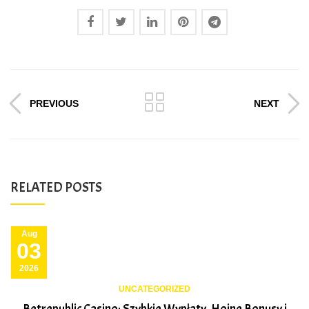
PREVIOUS
NEXT
RELATED POSTS
Aug
03
2026
UNCATEGORIZED
Betrepublic Casino: Szybkie Wypłaty, Hojne Bonusy i