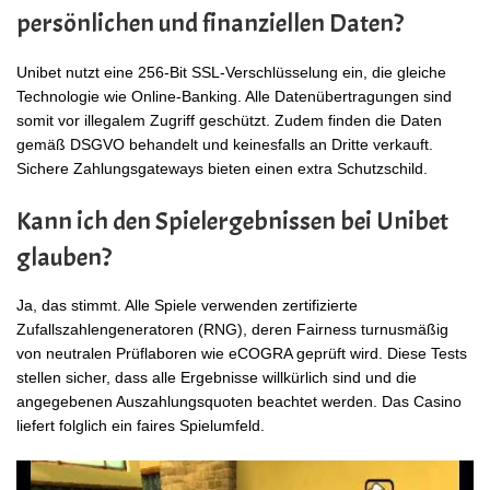
persönlichen und finanziellen Daten?
Unibet nutzt eine 256-Bit SSL-Verschlüsselung ein, die gleiche
Technologie wie Online-Banking. Alle Datenübertragungen sind
somit vor illegalem Zugriff geschützt. Zudem finden die Daten
gemäß DSGVO behandelt und keinesfalls an Dritte verkauft.
Sichere Zahlungsgateways bieten einen extra Schutzschild.
Kann ich den Spielergebnissen bei Unibet
glauben?
Ja, das stimmt. Alle Spiele verwenden zertifizierte
Zufallszahlengeneratoren (RNG), deren Fairness turnusmäßig
von neutralen Prüflaboren wie eCOGRA geprüft wird. Diese Tests
stellen sicher, dass alle Ergebnisse willkürlich sind und die
angegebenen Auszahlungsquoten beachtet werden. Das Casino
liefert folglich ein faires Spielumfeld.