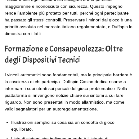
maggiorenne e riconosciuta con sicurezza. Questo impegno
rende l’ambiente più protetto per tutti, perché ogni partecipante
ha passato gli stessi controlli. Preservare i minori dal gioco è una
priorità assoluta nel mercato italiano regolamentato, e Duffspin lo
dimostra con i fatti.
Formazione e Consapevolezza: Oltre
degli Dispositivi Tecnici
I vincoli automatici sono fondamentali, ma la principale barriera è
la coscienza di chi partecipa. Duffspin Casino dedica risorse a
informare i suoi utenti sui pericoli del gioco problematico. Nella
piattaforma si rinvengono notizie chiare sui sintomi a cui fare
riguardo. Non sono presentati in modo allarmistico, ma come
validi segnalatori per un autoregolamentazione.
Illustrazioni semplici su cosa sia un condotta di gioco
equilibrato.
Liste di sintomi che indicano quando è il istante di