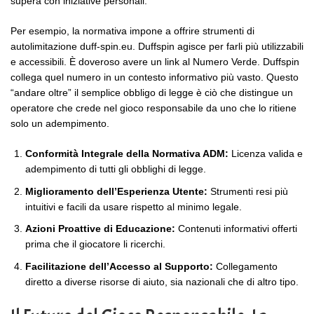
supera con iniziative personali.
Per esempio, la normativa impone a offrire strumenti di
autolimitazione
duff-spin.eu
. Duffspin agisce per farli più utilizzabili
e accessibili. È doveroso avere un link al Numero Verde. Duffspin
collega quel numero in un contesto informativo più vasto. Questo
“andare oltre” il semplice obbligo di legge è ciò che distingue un
operatore che crede nel gioco responsabile da uno che lo ritiene
solo un adempimento.
Conformità Integrale della Normativa ADM:
Licenza valida e
adempimento di tutti gli obblighi di legge.
Miglioramento dell’Esperienza Utente:
Strumenti resi più
intuitivi e facili da usare rispetto al minimo legale.
Azioni Proattive di Educazione:
Contenuti informativi offerti
prima che il giocatore li ricerchi.
Facilitazione dell’Accesso al Supporto:
Collegamento
diretto a diverse risorse di aiuto, sia nazionali che di altro tipo.