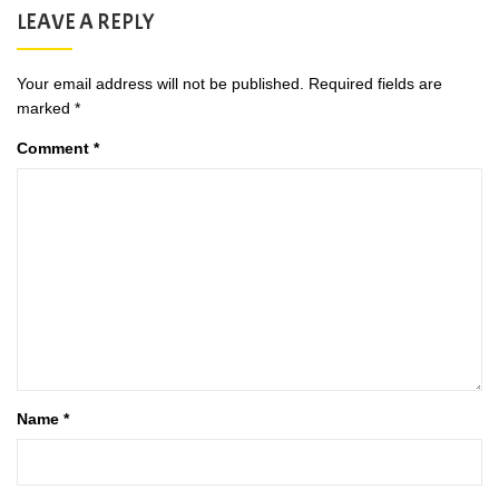
LEAVE A REPLY
Your email address will not be published.
Required fields are
marked
*
Comment
*
Name
*