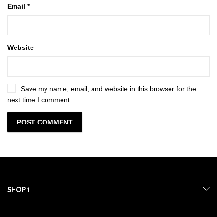
Email
*
Website
Save my name, email, and website in this browser for the
next time I comment.
SHOP 1