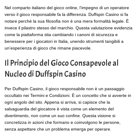
Nel comparto italiano del gioco online, l’impegno di un operatore
verso il gioco responsabile fa la differenza. Duffspin Casino si fa
notare perché la sua filosofia non è una mera formalità legale. È
invece il pilastro stesso del marchio. Questa valutazione evidenzia
come la piattaforma stia cambiando i canoni di sicurezza e
benessere per i giocatori in Italia, unendo strumenti tangibili a
un’esperienza di gioco che rimane piacevole.
Il Principio del Gioco Consapevole al
Nucleo di Duffspin Casino
Per Duffspin Casino, il gioco responsabile non è un passaggio
occultato nei Termini e Condizioni. È un concetto che si avverte in
ogni angolo del sito. Appena si arriva, si capisce che la
salvaguardia del giocatore è vista come un elemento del
divertimento, non come un suo confine. Questa visione si
concretizza in azioni che formano e coinvolgono le persone,
senza aspettare che un problema emerga per operare.