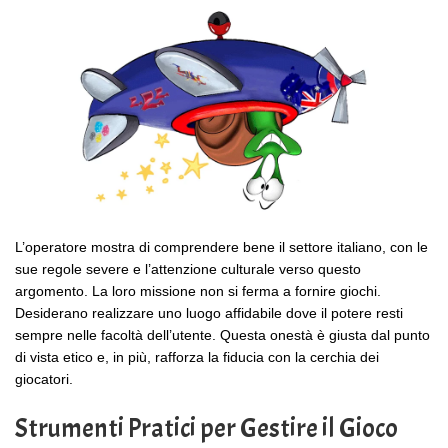
L’operatore mostra di comprendere bene il settore italiano, con le
sue regole severe e l’attenzione culturale verso questo
argomento. La loro missione non si ferma a fornire giochi.
Desiderano realizzare uno luogo affidabile dove il potere resti
sempre nelle facoltà dell’utente. Questa onestà è giusta dal punto
di vista etico e, in più, rafforza la fiducia con la cerchia dei
giocatori.
Strumenti Pratici per Gestire il Gioco