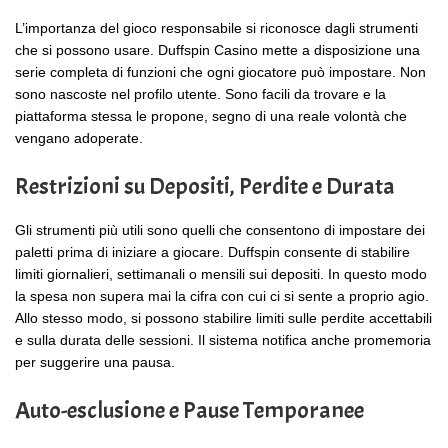
L’importanza del gioco responsabile si riconosce dagli strumenti
che si possono usare. Duffspin Casino mette a disposizione una
serie completa di funzioni che ogni giocatore può impostare. Non
sono nascoste nel profilo utente. Sono facili da trovare e la
piattaforma stessa le propone, segno di una reale volontà che
vengano adoperate.
Restrizioni su Depositi, Perdite e Durata
Gli strumenti più utili sono quelli che consentono di impostare dei
paletti prima di iniziare a giocare. Duffspin consente di stabilire
limiti giornalieri, settimanali o mensili sui depositi. In questo modo
la spesa non supera mai la cifra con cui ci si sente a proprio agio.
Allo stesso modo, si possono stabilire limiti sulle perdite accettabili
e sulla durata delle sessioni. Il sistema notifica anche promemoria
per suggerire una pausa.
Auto-esclusione e Pause Temporanee