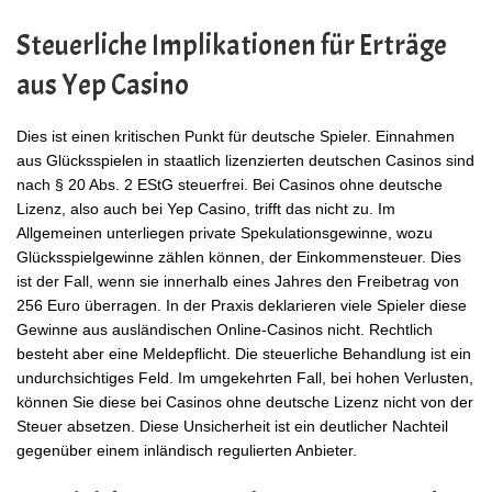
Steuerliche Implikationen für Erträge
aus Yep Casino
Dies ist einen kritischen Punkt für deutsche Spieler. Einnahmen
aus Glücksspielen in staatlich lizenzierten deutschen Casinos sind
nach § 20 Abs. 2 EStG steuerfrei. Bei Casinos ohne deutsche
Lizenz, also auch bei Yep Casino, trifft das nicht zu. Im
Allgemeinen unterliegen private Spekulationsgewinne, wozu
Glücksspielgewinne zählen können, der Einkommensteuer. Dies
ist der Fall, wenn sie innerhalb eines Jahres den Freibetrag von
256 Euro überragen. In der Praxis deklarieren viele Spieler diese
Gewinne aus ausländischen Online-Casinos nicht. Rechtlich
besteht aber eine Meldepflicht. Die steuerliche Behandlung ist ein
undurchsichtiges Feld. Im umgekehrten Fall, bei hohen Verlusten,
können Sie diese bei Casinos ohne deutsche Lizenz nicht von der
Steuer absetzen. Diese Unsicherheit ist ein deutlicher Nachteil
gegenüber einem inländisch regulierten Anbieter.