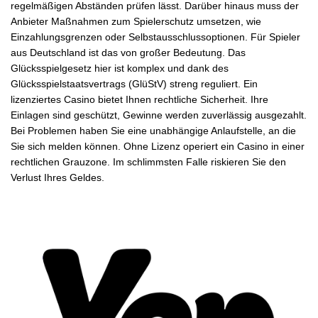
regelmäßigen Abständen prüfen lässt. Darüber hinaus muss der
Anbieter Maßnahmen zum Spielerschutz umsetzen, wie
Einzahlungsgrenzen oder Selbstausschlussoptionen. Für Spieler
aus Deutschland ist das von großer Bedeutung. Das
Glücksspielgesetz hier ist komplex und dank des
Glücksspielstaatsvertrags (GlüStV) streng reguliert. Ein
lizenziertes Casino bietet Ihnen rechtliche Sicherheit. Ihre
Einlagen sind geschützt, Gewinne werden zuverlässig ausgezahlt.
Bei Problemen haben Sie eine unabhängige Anlaufstelle, an die
Sie sich melden können. Ohne Lizenz operiert ein Casino in einer
rechtlichen Grauzone. Im schlimmsten Falle riskieren Sie den
Verlust Ihres Geldes.