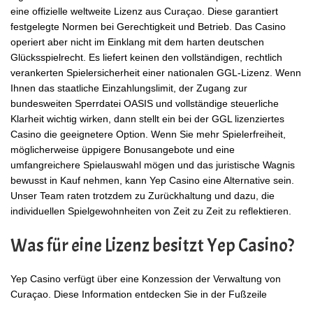
eine offizielle weltweite Lizenz aus Curaçao. Diese garantiert
festgelegte Normen bei Gerechtigkeit und Betrieb. Das Casino
operiert aber nicht im Einklang mit dem harten deutschen
Glücksspielrecht. Es liefert keinen den vollständigen, rechtlich
verankerten Spielersicherheit einer nationalen GGL-Lizenz. Wenn
Ihnen das staatliche Einzahlungslimit, der Zugang zur
bundesweiten Sperrdatei OASIS und vollständige steuerliche
Klarheit wichtig wirken, dann stellt ein bei der GGL lizenziertes
Casino die geeignetere Option. Wenn Sie mehr Spielerfreiheit,
möglicherweise üppigere Bonusangebote und eine
umfangreichere Spielauswahl mögen und das juristische Wagnis
bewusst in Kauf nehmen, kann Yep Casino eine Alternative sein.
Unser Team raten trotzdem zu Zurückhaltung und dazu, die
individuellen Spielgewohnheiten von Zeit zu Zeit zu reflektieren.
Was für eine Lizenz besitzt Yep Casino?
Yep Casino verfügt über eine Konzession der Verwaltung von
Curaçao. Diese Information entdecken Sie in der Fußzeile