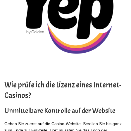
Wie prüfe ich die Lizenz eines Internet-
Casinos?
Unmittelbare Kontrolle auf der Website
Gehen Sie zuerst auf die Casino-Website. Scrollen Sie bis ganz
zum Ende zur Fußzeile. Dort müssten Sie das Logo der