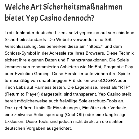
Welche Art Sicherheitsmaßnahmen
bietet Yep Casino dennoch?
Trotz fehlender deutsche Lizenz setzt
yepcasino
auf verschiedene
Sicherheitsstandards. Die Website verwendet eine SSL-
Verschlüsselung. Sie bemerken diese am “https://” und dem
Schloss-Symbol in der Adressleiste Ihres Browsers. Diese Technik
sichert Ihre eigenen Daten und Finanztransaktionen. Die Spiele
kommen von renommierten Anbietern wie NetEnt, Pragmatic Play
oder Evolution Gaming. Diese Hersteller unterziehen ihre Spiele
turnusmäßig von unabhängigen Prüfstellen wie eCOGRA oder
iTech Labs auf Fairness testen. Die Ergebnisse, meist als “RTP”
(Return to Player) dargestellt, sind transparent. Yep Casino stellt
bereit möglicherweise auch freiwillige Spielerschutz-Tools an.
Dazu gehören Limits für Einzahlungen, Einsätze oder Verluste,
eine zeitweise Selbstsperrung (Cool-Off) oder eine langfristige
Exklusion. Diese Tools sind jedoch nicht direkt an die strikten
deutschen Vorgaben ausgerichtet.