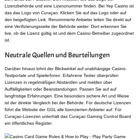
Lizenzbehörde und eine Lizenznummer finden. Bei Yep Casino ist
das das Logo von Curaçao. Klicken Sie auf das Logo oder auf
den beigefügten Link. Renommierte Anbieter leiten Sie direkt auf
eine Verifizierungsseite der Behörde weiter. Dort erkennen Sie
live, ob die Lizenz gültig ist und dem Casino-Betreiber zugeordnet
ist.
Neutrale Quellen und Beurteilungen
Darüber hinaus lohnt der Blickwinkel auf unabhängige Casino-
Testportale und Spielerforen. Erfahrene Tester überprüfen
Lizenzen in regelmäßigen Abständen und melden über
Auffälligkeiten oder Beanstandungen. Passen Sie auf auf
langfristige Erfahrungen. Eine besonders sichere Art und Weise
ist der direkte Vergleich bei der Behörde. Für deutsche Lizenzen
führt die Website der GGL alle lizenzierten Anbieter auf. Für
Curaçao-Lizenzen unterhält das Curaçao Gaming Control Board
ein öffentliches Register.