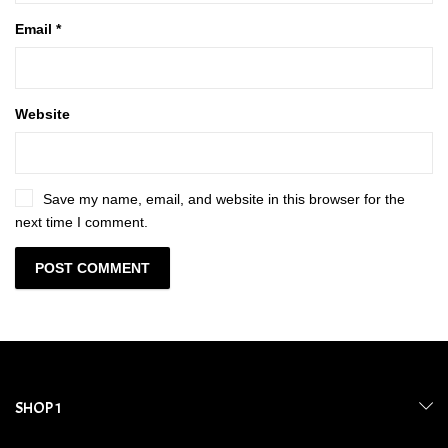
Email
*
Website
Save my name, email, and website in this browser for the
next time I comment.
SHOP 1