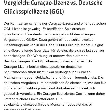
Vergleich: Curaçao-Lizenz vs. Deutsche
Glücksspiellizenz (GGL)
Der Kontrast zwischen einer Curaçao-Lizenz und einer deutschen
GGL-Lizenz ist gewaltig. Er betrifft den Spielerschutz
grundlegend. Eine deutsche Lizenz gehorcht den strengen
Vorgaben des GlüStV. Dazu gehört ein deutschlandweites
Einzahlungslimit von in der Regel 1.000 Euro pro Monat. Es gibt
eine übergreifende Sperrdatei für Spieler, die sich selbst sperren
beabsichtigen. Die Werbung ist unterworfen extremen
Beschränkungen. Die GGL überwacht dies engagiert. Die
Curaçao-Lizenz besitzt diese speziellen deutschen
Schutzmechanismen nicht. Zwar verlangt auch Curaçao
Maßnahmen gegen Geldwäsche und für den Jugendschutz. Die
deutschen Vorgaben zum persönlichen Spielerschutz, wie das fixe
monatliche Einzahlungslimit, sind dort aber nicht gesetzlich
gesetzlich verankert. Ein Curaçao-lizenziertes Casino kann daher
umfangreichere Limits offerieren. Für
spielabhängigkeitsgefährdete Menschen bedeutet das ein
gravierendes Risiko dar.