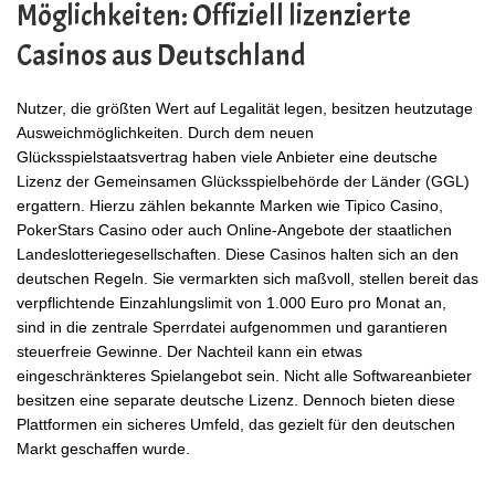
Möglichkeiten: Offiziell lizenzierte
Casinos aus Deutschland
Nutzer, die größten Wert auf Legalität legen, besitzen heutzutage
Ausweichmöglichkeiten. Durch dem neuen
Glücksspielstaatsvertrag haben viele Anbieter eine deutsche
Lizenz der Gemeinsamen Glücksspielbehörde der Länder (GGL)
ergattern. Hierzu zählen bekannte Marken wie Tipico Casino,
PokerStars Casino oder auch Online-Angebote der staatlichen
Landeslotteriegesellschaften. Diese Casinos halten sich an den
deutschen Regeln. Sie vermarkten sich maßvoll, stellen bereit das
verpflichtende Einzahlungslimit von 1.000 Euro pro Monat an,
sind in die zentrale Sperrdatei aufgenommen und garantieren
steuerfreie Gewinne. Der Nachteil kann ein etwas
eingeschränkteres Spielangebot sein. Nicht alle Softwareanbieter
besitzen eine separate deutsche Lizenz. Dennoch bieten diese
Plattformen ein sicheres Umfeld, das gezielt für den deutschen
Markt geschaffen wurde.