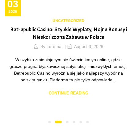
03
2026
UNCATEGORIZED
Betrepublic Casino: Szybkie Wypłaty, Hojne Bonusy i
Nieskończona Zabawa w Polsce
By
Loretha
August 3, 2026
W szybko zmieniającym się świecie kasyn online, gdzie
gracze pragną błyskawicznej satysfakcji i niezwykłych emocji,
Betrepublic Casino wyróżnia się jako najlepszy wybór na
polskim rynku. Platforma ta nie tylko odpowiada…
CONTINUE READING