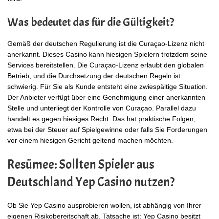
Was bedeutet das für die Gültigkeit?
Gemäß der deutschen Regulierung ist die Curaçao-Lizenz nicht
anerkannt. Dieses Casino kann hiesigen Spielern trotzdem seine
Services bereitstellen. Die Curaçao-Lizenz erlaubt den globalen
Betrieb, und die Durchsetzung der deutschen Regeln ist
schwierig. Für Sie als Kunde entsteht eine zwiespältige Situation.
Der Anbieter verfügt über eine Genehmigung einer anerkannten
Stelle und unterliegt der Kontrolle von Curaçao. Parallel dazu
handelt es gegen hiesiges Recht. Das hat praktische Folgen,
etwa bei der Steuer auf Spielgewinne oder falls Sie Forderungen
vor einem hiesigen Gericht geltend machen möchten.
Resümee: Sollten Spieler aus
Deutschland Yep Casino nutzen?
Ob Sie Yep Casino ausprobieren wollen, ist abhängig von Ihrer
eigenen Risikobereitschaft ab. Tatsache ist: Yep Casino besitzt