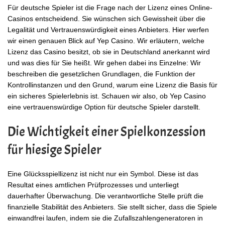
Für deutsche Spieler ist die Frage nach der Lizenz eines Online-
Casinos entscheidend. Sie wünschen sich Gewissheit über die
Legalität und Vertrauenswürdigkeit eines Anbieters. Hier werfen
wir einen genauen Blick auf Yep Casino. Wir erläutern, welche
Lizenz das Casino besitzt, ob sie in Deutschland anerkannt wird
und was dies für Sie heißt. Wir gehen dabei ins Einzelne: Wir
beschreiben die gesetzlichen Grundlagen, die Funktion der
Kontrollinstanzen und den Grund, warum eine Lizenz die Basis für
ein sicheres Spielerlebnis ist. Schauen wir also, ob Yep Casino
eine vertrauenswürdige Option für deutsche Spieler darstellt.
Die Wichtigkeit einer Spielkonzession
für hiesige Spieler
Eine Glücksspiellizenz ist nicht nur ein Symbol. Diese ist das
Resultat eines amtlichen Prüfprozesses und unterliegt
dauerhafter Überwachung. Die verantwortliche Stelle prüft die
finanzielle Stabilität des Anbieters. Sie stellt sicher, dass die Spiele
einwandfrei laufen, indem sie die Zufallszahlengeneratoren in