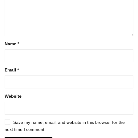
Name
*
Email
*
Website
Save my name, email, and website in this browser for the
next time I comment.