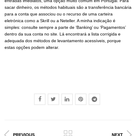
entradas imediatos, uma opção muito comum em Portugal. Para
sacar dinheiro, os métodos habituais são a transferência bancária
para a conta que associou ou o recurso de uma carteira
eletrónica como a Skrill ou a Neteller. A minha indicação é
simples: consulte sempre a parte de ‘Banking’ ou ‘Pagamentos’
dentro da sua conta no site. Lá encontrará a lista corrigida e
adequada dos métodos de levantamento acessíveis, porque
estas opções podem alterar.
PREVIOUS
NEXT