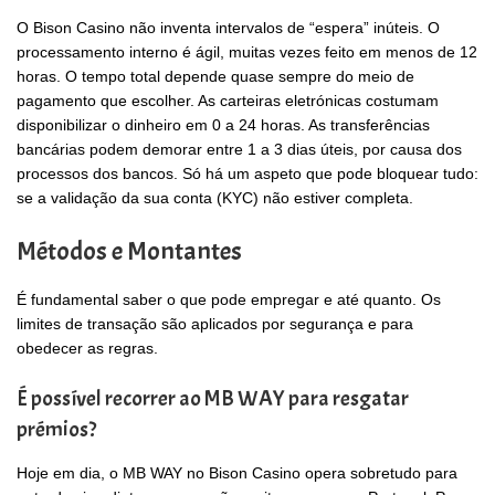
O Bison Casino não inventa intervalos de “espera” inúteis. O
processamento interno é ágil, muitas vezes feito em menos de 12
horas. O tempo total depende quase sempre do meio de
pagamento que escolher. As carteiras eletrónicas costumam
disponibilizar o dinheiro em 0 a 24 horas. As transferências
bancárias podem demorar entre 1 a 3 dias úteis, por causa dos
processos dos bancos. Só há um aspeto que pode bloquear tudo:
se a validação da sua conta (KYC) não estiver completa.
Métodos e Montantes
É fundamental saber o que pode empregar e até quanto. Os
limites de transação são aplicados por segurança e para
obedecer as regras.
É possível recorrer ao MB WAY para resgatar
prémios?
Hoje em dia, o MB WAY no Bison Casino opera sobretudo para