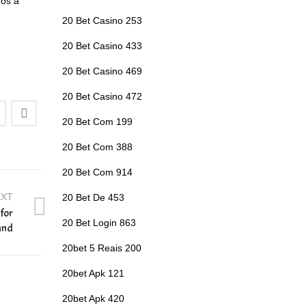
mos a
20 Bet Casino 253
20 Bet Casino 433
20 Bet Casino 469
20 Bet Casino 472
20 Bet Com 199
20 Bet Com 388
20 Bet Com 914
EXT
20 Bet De 453
for
20 Bet Login 863
and
20bet 5 Reais 200
20bet Apk 121
20bet Apk 420