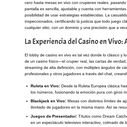
cero hasta mesas en vivo con crupieres reales, pasando 
pantalla es sencilla, ajustable y cuenta con herramientas
posibilidad de usar estrategias establecidas. La casual
inspeccionados, certificando la justicia que todo juego c
cualquier sitio, con un dominio y una precisión que a vece
La Experiencia del Casino en Vivo:
El lobby de casino en vivo es tal vez donde lo clásico y
de un casino físico—el crupier real, las cartas de verdad
streaming de alta definición, con múltiples ángulos de c
profesionales y otros jugadores a través del chat, crean
Ruleta en Vivo:
Desde la Ruleta Europea clásica hast
los números, fusionando la emoción pura con giros 
Blackjack en Vivo:
Mesas con distintos límites de ap
ilimitado de jugadores en la misma mano. Así se resue
Juegos de Presentador:
Títulos como Dream Catcher
en un espectáculo televisivo interactivo, colmado de