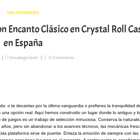
UNCATEGORIZED
Encanto Clásico en Crystal Roll Ca
en España
Uncategorized
0
Comments
a: o te decantas por la última vanguardia o prefieres la tranquilidad d
 una opción real. Aquí hemos construido un lugar donde lo antiguo y l
o de juegos es un trabajo de selección minuciosa. Conserva la naturale
 años, pero sin abandonar a los avances técnicos, las mecánicas fresc
Esta plataforma sirve de puente. Enlaza la emoción de siempre con las
rencia pero tiene los pies en el presente. A continuación te enseñamo