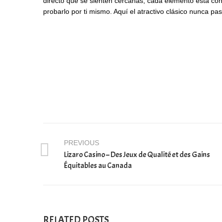
directo que se sienten cercanas, cada elemento está con
probarlo por ti mismo. Aquí el atractivo clásico nunca pa
PREVIOUS
Lizaro Casino – Des Jeux de Qualité et des Gains
Équitables au Canada
RELATED POSTS