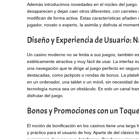
Además introducimos novedades en el núcleo del juego.
desaparecen y dejan caer otros diferentes; con carretes
modifican de forma activa. Estas características añaden e
jugador, novato o experto, la asimila y disfruta al momen
Diseño y Experiencia de Usuario: N
Un casino moderno no se limita a sus juegos, también e
estéticamente atractiva y muy fácil de usar. La interfaz 
una navegación que te dirige al juego perfecto en segundo
destacadas, como jackpots o rondas de bonus. La plataf
en un ordenador, una tablet o un móvil, sin necesidad d
tecnología nunca sea un obstáculo. Es solo un canal tran
disfrutar del juego.
Bonos y Promociones con un Toqu
El noción de bonificación en los casinos tiene una larga 
y práctico para el usuario de hoy. Aparte de del clásic