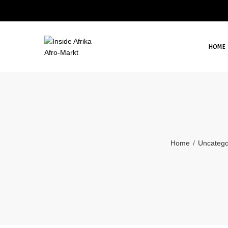
HOME
Home
Uncatego