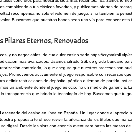
atuitos concretos para nuestras slots más recientes, realizamos torne
ios compitiendo a tus clásicos favoritos, y publicamos ofertas de recar
ealtad recompensa no solo el volumen de juego, sino también la persis
 valor. Buscamos que nuestros bonos sean una vía para conocer esta 
s Pilares Eternos, Renovados
icos, y no negociables, de cualquier casino serio
https://crystalroll.vip/e
 dedicación más avanzados. Usamos cifrado SSL de grado bancario par
utorización controlada, lo que asegura que nuestros procesos son aud
ejos. Promovemos activamente el juego responsable con recursos que
ara definir restricciones de depósito, pérdida o tiempo de partida, así 
vemos un ambiente donde el juego es ocio, no un medio de ganancia. E
 la transparencia que brinda la tecnología de hoy. Buscamos que tu go
 el escenario del casino en línea en España. Un lugar donde el aprecio p
uestra propuesta te ofrece revivir la añoranza de los títulos que marc
turo digital. Desde las slots con esencia aventurera hasta las mesas de