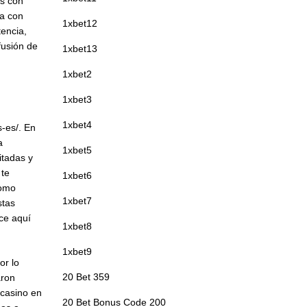
os con
ga con
1xbet12
tencia,
fusión de
1xbet13
1xbet2
1xbet3
1xbet4
s-es/
. En
a
1xbet5
itadas y
 te
1xbet6
como
1xbet7
stas
ce aquí
1xbet8
1xbet9
or lo
20 Bet 359
aron
 casino en
20 Bet Bonus Code 200