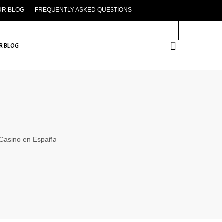
UR BLOG
FREQUENTLY ASKED QUESTIONS
CONTACT US
R BLOG
 Casino en España