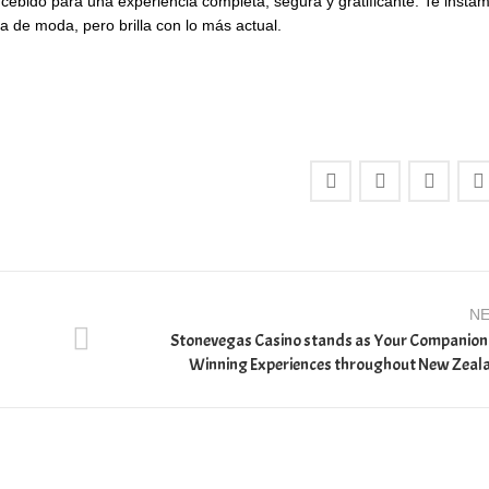
cebido para una experiencia completa, segura y gratificante. Te insta
sa de moda, pero brilla con lo más actual.
N
Stonevegas Casino stands as Your Companion 
Winning Experiences throughout New Zeal