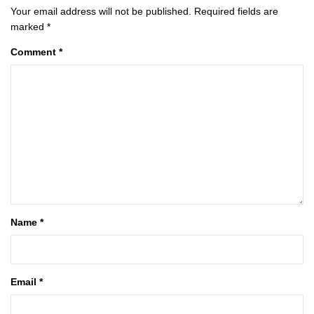
Your email address will not be published.
Required fields are
marked
*
Comment
*
Name
*
Email
*