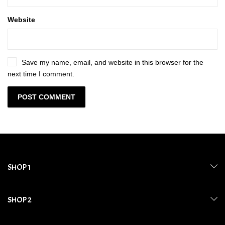
Website
Save my name, email, and website in this browser for the
next time I comment.
SHOP 1
SHOP 2