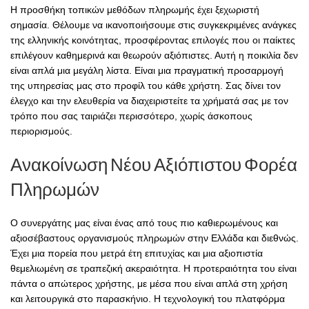
Η προσθήκη τοπικών μεθόδων πληρωμής έχει ξεχωριστή
σημασία. Θέλουμε να ικανοποιήσουμε στις συγκεκριμένες ανάγκες
της ελληνικής κοινότητας, προσφέροντας επιλογές που οι παίκτες
επιλέγουν καθημερινά και θεωρούν αξιόπιστες. Αυτή η ποικιλία δεν
είναι απλά μια μεγάλη λίστα. Είναι μια πραγματική προσαρμογή
της υπηρεσίας μας στο προφίλ του κάθε χρήστη. Σας δίνει τον
έλεγχο και την ελευθερία να διαχειριστείτε τα χρήματά σας με τον
τρόπο που σας ταιριάζει περισσότερο, χωρίς άσκοπους
περιορισμούς.
Ανακοίνωση Νέου Αξιόπιστου Φορέα
Πληρωμών
Ο συνεργάτης μας είναι ένας από τους πιο καθιερωμένους και
αξιοσέβαστους οργανισμούς πληρωμών στην Ελλάδα και διεθνώς.
Έχει μια πορεία που μετρά έτη επιτυχίας και μια αξιοπιστία
θεμελιωμένη σε τραπεζική ακεραιότητα. Η προτεραιότητα του είναι
πάντα ο απώτερος χρήστης, με μέσα που είναι απλά στη χρήση
και λειτουργικά στο παρασκήνιο. Η τεχνολογική του πλατφόρμα