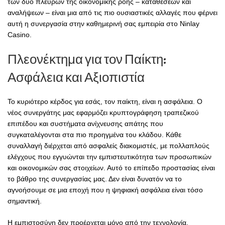
των δύο πλευρών της οικονομικής ροής – καταθέσεων και
αναλήψεων – είναι μια από τις πιο ουσιαστικές αλλαγές που φέρνει
αυτή η συνεργασία στην καθημερινή σας εμπειρία στο Ninlay
Casino.
Πλεονέκτημα για τον Παίκτη:
Ασφάλεια και Αξιοπιστία
Το κυριότερο κέρδος για εσάς, τον παίκτη, είναι η ασφάλεια. Ο
νέος συνεργάτης μας εφαρμόζει κρυπτογράφηση τραπεζικού
επιπέδου και συστήματα ανίχνευσης απάτης που
συγκαταλέγονται στα πιο προηγμένα του κλάδου. Κάθε
συναλλαγή διέρχεται από ασφαλείς διακομιστές, με πολλαπλούς
ελέγχους που εγγυώνται την εμπιστευτικότητα των προσωπικών
και οικονομικών σας στοιχείων. Αυτό το επίπεδο προστασίας είναι
το βάθρο της συνεργασίας μας. Δεν είναι δυνατόν να το
αγνοήσουμε σε μια εποχή που η ψηφιακή ασφάλεια είναι τόσο
σημαντική.
Η εμπιστοσύνη δεν προέρχεται μόνο από την τεχνολογία.