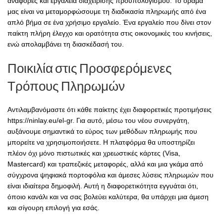
αναφορές και εργαλεία διαχείρισης προϋπολογισμού. Το όραμά
μας είναι να μεταμορφώσουμε τη διαδικασία πληρωμής από ένα
απλό βήμα σε ένα χρήσιμο εργαλείο. Ένα εργαλείο που δίνει στον
παίκτη πλήρη έλεγχο και ορατότητα στις οικονομικές του κινήσεις,
ενώ απολαμβάνει τη διασκέδασή του.
Ποικιλία στις Προσφερόμενες
Τρόπους Πληρωμών
Αντιλαμβανόμαστε ότι κάθε παίκτης έχει διαφορετικές προτιμήσεις
https://ninlay.eu/el-gr
. Για αυτό, μέσω του νέου συνεργάτη,
αυξάνουμε σημαντικά το εύρος των μεθόδων πληρωμής που
μπορείτε να χρησιμοποιήσετε. Η πλατφόρμα θα υποστηρίζει
πλέον όχι μόνο πιστωτικές και χρεωστικές κάρτες (Visa,
Mastercard) και τραπεζικές μεταφορές, αλλά και μια γκάμα από
σύγχρονα ψηφιακά πορτοφόλια και άμεσες λύσεις πληρωμών που
είναι ιδιαίτερα δημοφιλή. Αυτή η διαφορετικότητα εγγυάται ότι,
όποιο κανάλι και να σας βολεύει καλύτερα, θα υπάρχει μια άμεση
και σίγουρη επιλογή για εσάς.