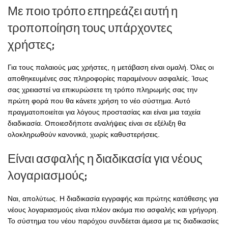
Με ποιο τρόπο επηρεάζει αυτή η
τροποποίηση τους υπάρχοντες
χρήστες;
Για τους παλαιούς μας χρήστες, η μετάβαση είναι ομαλή. Όλες οι
αποθηκευμένες σας πληροφορίες παραμένουν ασφαλείς. Ίσως
σας χρειαστεί να επικυρώσετε τη τρόπο πληρωμής σας την
πρώτη φορά που θα κάνετε χρήση το νέο σύστημα. Αυτό
πραγματοποιείται για λόγους προστασίας και είναι μια ταχεία
διαδικασία. Οποιεσδήποτε αναλήψεις είναι σε εξέλιξη θα
ολοκληρωθούν κανονικά, χωρίς καθυστερήσεις.
Είναι ασφαλής η διαδικασία για νέους
λογαριασμούς;
Ναι, απολύτως. Η διαδικασία εγγραφής και πρώτης κατάθεσης για
νέους λογαριασμούς είναι πλέον ακόμα πιο ασφαλής και γρήγορη.
Το σύστημα του νέου παρόχου συνδέεται άμεσα με τις διαδικασίες