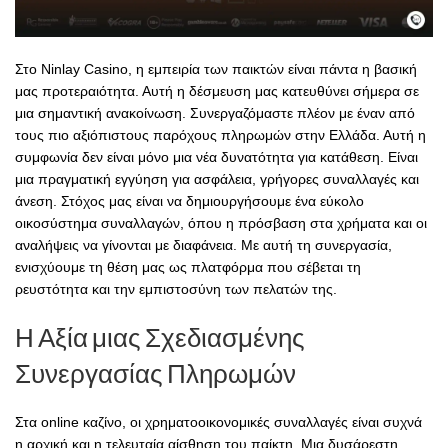
Στο Ninlay Casino, η εμπειρία των παικτών είναι πάντα η βασική
μας προτεραιότητα. Αυτή η δέσμευση μας κατευθύνει σήμερα σε
μια σημαντική ανακοίνωση. Συνεργαζόμαστε πλέον με έναν από
τους πιο αξιόπιστους παρόχους πληρωμών στην Ελλάδα. Αυτή η
συμφωνία δεν είναι μόνο μια νέα δυνατότητα για κατάθεση. Είναι
μια πραγματική εγγύηση για ασφάλεια, γρήγορες συναλλαγές και
άνεση. Στόχος μας είναι να δημιουργήσουμε ένα εύκολο
οικοσύστημα συναλλαγών, όπου η πρόσβαση στα χρήματα και οι
αναλήψεις να γίνονται με διαφάνεια. Με αυτή τη συνεργασία,
ενισχύουμε τη θέση μας ως πλατφόρμα που σέβεται τη
ρευστότητα και την εμπιστοσύνη των πελατών της.
Η Αξία μιας Σχεδιασμένης
Συνεργασίας Πληρωμών
Στα online καζίνο, οι χρηματοοικονομικές συναλλαγές είναι συχνά
η αρχική και η τελευταία αίσθηση του παίκτη. Μια δυσάρεστη